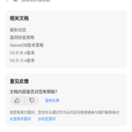
数
据
相关文档
库
安
最新动态
全
漏洞修复策略
数
GaussDB版本策略
据
V2.0-8.x版本
库
V2.0-3.x版本
使
用
入
意见反馈
门
文档内容是否对您有帮助？
开
提供反馈
发
设
如您有其它疑问，您也可以通过华为云社区问答频道来与我们联系探讨
计
云宝助手提问
云社区提问
建
议