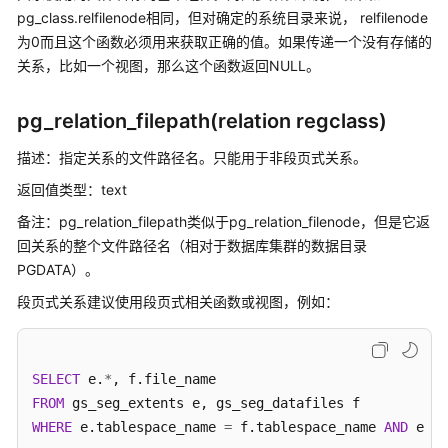
介
pg_class.relfilenode相同，但对确定的系统目录来说， relfilenode
绍
为0而且这个函数必须用来获取正确的值。如果传递一个没有存储的
关系，比如一个视图，那么这个函数返回NULL。
计
费
说
pg_relation_filepath(relation regclass)
明
描述：指定关系的文件路径名。只能用于非段页式关系。
快
返回值类型：text
速
备注：pg_relation_filepath类似于pg_relation_filenode，但是它返
入
回关系的整个文件路径名（相对于
数据库集群
的数据目录
门
PGDATA）。
用
段页式关系建议使用段页式相关函数或视图，例如：
户
指
南
SELECT
 e.
*
FROM
开
发
WHERE
 e.tablespace_name 
=
 f.tablespace_name 
AND
 e.bu