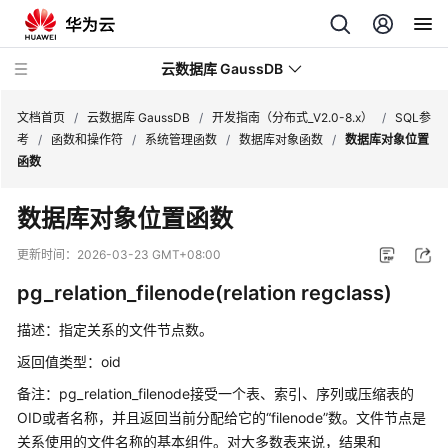
云数据库 GaussDB
文档首页
/
云数据库 GaussDB
/
开发指南（分布式_V2.0-8.x）
/
SQL参
考
/
函数和操作符
/
系统管理函数
/
数据库对象函数
/
数据库对象位置
函数
最
新
数据库对象位置函数
动
态
更新时间：
2026-03-23 GMT+08:00
pg_relation_filenode(relation regclass)
服
务
描述：指定关系的文件节点数。
公
告
返回值类型：oid
备注：pg_relation_filenode接受一个表、索引、序列或压缩表的
产
OID或者名称，并且返回当前分配给它的“filenode”数。文件节点是
品
关系使用的文件名称的基本组件。对大多数表来说，结果和