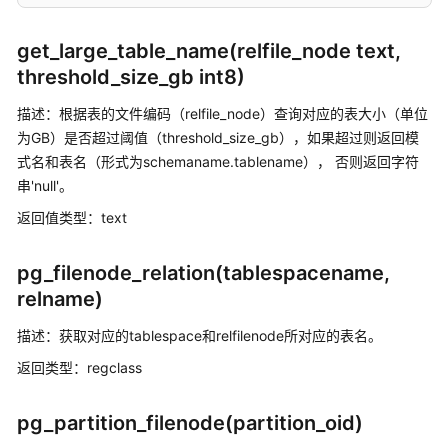
指
南
get_large_table_name(relfile_node text,
开
threshold_size_gb int8)
发
描述：根据表的文件编码（relfile_node）查询对应的表大小（单位
指
南
为GB）是否超过阈值（threshold_size_gb），如果超过则返回模
（分
式名和表名（形式为schemaname.tablename）， 否则返回字符
布
串'null'。
式
返回值类型：text
_V2.0-
10.x）
pg_filenode_relation(tablespacename,
开
relname)
发
描述：获取对应的tablespace和relfilenode所对应的表名。
指
南
返回类型：regclass
（集
中
pg_partition_filenode(partition_oid)
式
_V2.0-