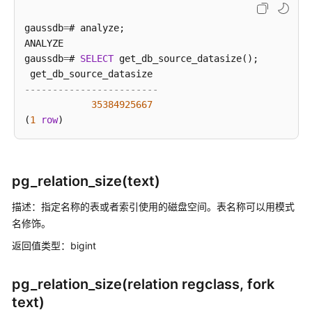
开
发
gaussdb
=
# analyze;

设
ANALYZE

计
gaussdb
=
# 
SELECT
 get_db_source_datasize();

建
议
------------------------
35384925667
应
(
1
row
用
程
序
开
pg_relation_size(text)
发
教
描述：指定名称的表或者索引使用的磁盘空间。表名称可以用模式
程
名修饰。
返回值类型：bigint
SQL
调
优
pg_relation_size(relation regclass, fork
指
text)
南