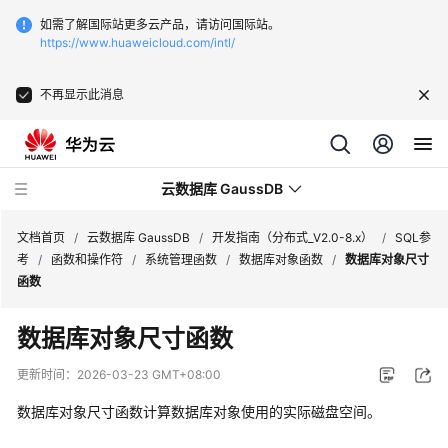
如需了解国际站更多云产品，请访问国际站。
https://www.huaweicloud.com/intl/
不再显示此消息
云数据库 GaussDB
文档首页
/
云数据库 GaussDB
/
开发指南（分布式_V2.0-8.x）
/
SQL参
考
/
函数和操作符
/
系统管理函数
/
数据库对象函数
/
数据库对象尺寸
函数
最
新
数据库对象尺寸函数
动
态
更新时间：
2026-03-23 GMT+08:00
数据库对象尺寸函数计算数据库对象使用的实际磁盘空间。
服
务