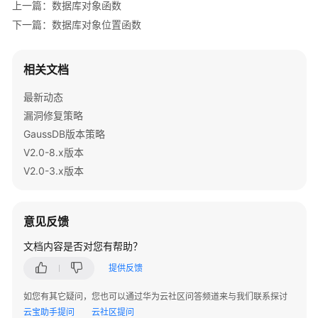
上一篇：数据库对象函数
作
符
下一篇：数据库对象位置函数
返
相关文档
回
集
最新动态
合
漏洞修复策略
的
GaussDB版本策略
函
数
V2.0-8.x版本
V2.0-3.x版本
条
件
表
意见反馈
达
式
文档内容是否对您有帮助？
函
提供反馈
数
如您有其它疑问，您也可以通过华为云社区问答频道来与我们联系探讨
系
云宝助手提问
云社区提问