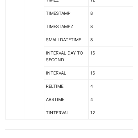
安
全
TIMESTAMP
8
函
数
TIMESTAMPZ
8
账
SMALLDATETIME
8
本
数
INTERVAL DAY TO
16
据
SECOND
库
INTERVAL
16
的
函
RELTIME
4
数
ABSTIME
4
密
态
TINTERVAL
12
函
数
和
操