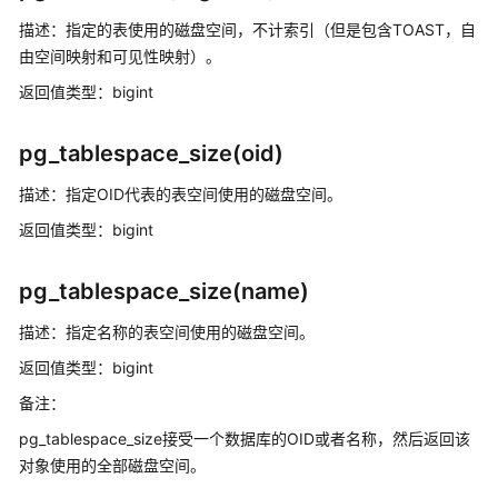
二
描述：指定的表使用的磁盘空间，不计索引（但是包含TOAST，自
进
由空间映射和可见性映射）。
制
返回值类型：bigint
字
符
串
pg_tablespace_size(oid)
函
数
描述：指定OID代表的表空间使用的磁盘空间。
和
返回值类型：bigint
操
作
pg_tablespace_size(name)
符
描述：指定名称的表空间使用的磁盘空间。
位
串
返回值类型：bigint
函
备注：
数
和
pg_tablespace_size接受一个数据库的OID或者名称，然后返回该
操
对象使用的全部磁盘空间。
作