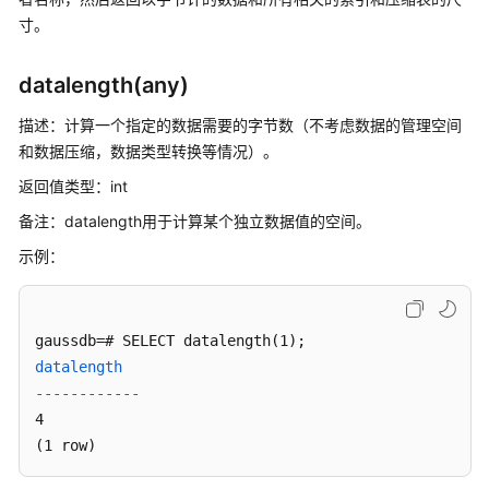
寸。
时
间
datalength(any)
和
日
描述：计算一个指定的数据需要的字节数（不考虑数据的管理空间
期
和数据压缩，数据类型转换等情况）。
处
理
返回值类型：int
函
备注：datalength用于计算某个独立数据值的空间。
数
和
示例：
操
作
符
datalength

类
------------
型
4

转
换
(1 row)
函