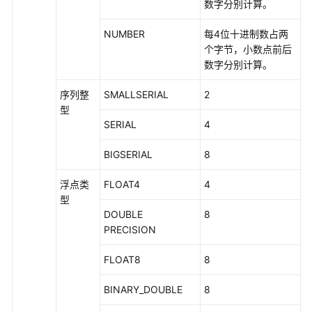
数字分别计算。
文
NUMBER
每4位十进制数占两
本
个字节，小数点前后
检
数字分别计算。
索
函
序列整
SMALLSERIAL
2
数
型
和
SERIAL
4
操
作
BIGSERIAL
8
符
浮点类
FLOAT4
4
型
JSON/JSONB
DOUBLE
8
函
PRECISION
数
和
FLOAT8
8
操
作
BINARY_DOUBLE
8
符