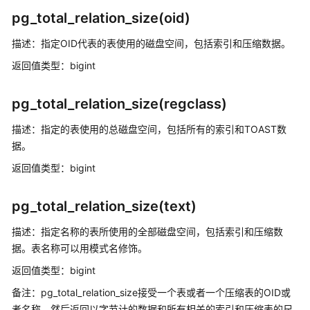
符
pg_total_relation_size(oid)
模
描述：指定OID代表的表使用的磁盘空间，包括索引和压缩数据。
式
返回值类型：bigint
匹
配
操
pg_total_relation_size(regclass)
作
描述：指定的表使用的总磁盘空间，包括所有的索引和TOAST数
符
据。
数
返回值类型：bigint
字
操
pg_total_relation_size(text)
作
函
描述：指定名称的表所使用的全部磁盘空间，包括索引和压缩数
数
据。表名称可以用模式名修饰。
和
操
返回值类型：bigint
作
备注：pg_total_relation_size接受一个表或者一个压缩表的OID或
符
者名称，然后返回以字节计的数据和所有相关的索引和压缩表的尺