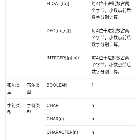
FLOAT[(p)]
每4位十进制数占两
HLL
个字节，小数点前后
函
数字分别计算。
数
和
DEC[(p[,s])]
每4位十进制数占两
操
个字节，小数点前后
作
数字分别计算。
符
INTEGER[(p[,s])]
每4位十进制数占两
SEQUENCE
个字节，小数点前后
函
数字分别计算。
数
布尔类
布尔类
BOOLEAN
1
数
型
型
组
函
字符类
字符类
CHAR
n
数
型
型
和
CHAR(n)
n
操
作
CHARACTER(n)
n
符