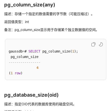
公
pg_column_size(any)
告
描述：存储一个指定的数值需要的字节数（可能压缩过）。
产
返回值类型：int
品
备注：pg_column_size显示用于存储某个独立数据值的空间。
介
绍
计
gaussdb
=
# 
SELECT
 pg_column_size(
1
);

费
说
----------------
明
4
(
1
row
快
速
入
门
pg_database_size(oid)
用
描述：指定OID代表的数据库使用的磁盘空间。
户