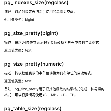
pg_indexes_size(regclass)
作
符
描述：附加到指定表的索引使用的总磁盘空间。
返回值类型：bigint
比
较
pg_size_pretty(bigint)
操
作
描述：将以64位整数表示的字节值转换为具有单位的易读格式。
符
返回值类型：text
字
符
pg_size_pretty(numeric)
处
理
描述：将以数值表示的字节值转换为具有单位的易读格式。
函
返回值类型：text
数
和
备注：pg_size_pretty用于把其他函数的结果格式化成一种易读的
操
格式，可以根据情况使用kB 、MB 、GB 、TB。
作
符
pg_table_size(regclass)