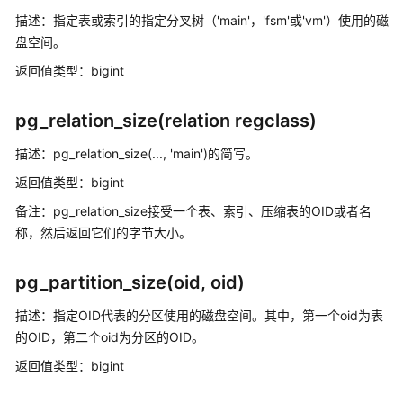
描述：指定表或索引的指定分叉树（'main'，'fsm'或'vm'）使用的磁
SQL
盘空间。
参
返回值类型：bigint
考
pg_relation_size(relation regclass)
GaussDB
SQL
描述：pg_relation_size(..., 'main')的简写。
关
返回值类型：bigint
键
备注：pg_relation_size接受一个表、索引、压缩表的OID或者名
字
称，然后返回它们的字节大小。
数
pg_partition_size(oid, oid)
据
类
描述：指定OID代表的分区使用的磁盘空间。其中，第一个oid为表
型
的OID，第二个oid为分区的OID。
字
返回值类型：bigint
符
集