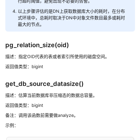
行超时阈值，避免出现不必要的告警。
库
系
以上步骤评估的是DN上获取数据库大小的耗时，在分布
统
式环境中，总耗时取决于DN中对象文件数目最多或耗时
概
最大的节点。
述
数
pg_relation_size(oid)
据
描述：指定OID代表的表或者索引所使用的磁盘空间。
库
安
返回值类型：bigint
全
get_db_source_datasize()
数
据
描述：估算当前数据库非压缩态的数据总容量。
库
返回值类型：bigint
使
用
备注：调用该函数前需要做analyze。
入
示例：
门