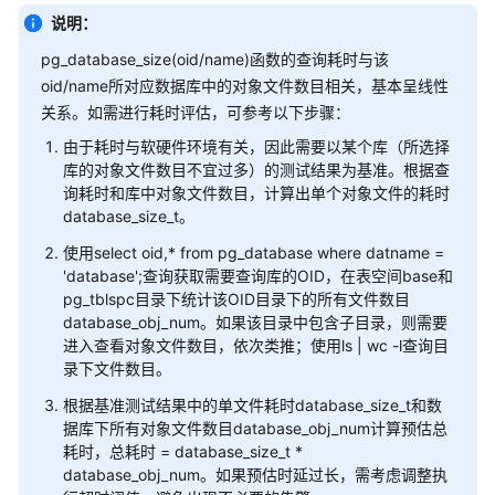
指
说明：
南
（集
pg_database_size(oid/name)函数的查询耗时与该
中
oid/name所对应数据库中的对象文件数目相关，基本呈线性
式
关系。如需进行耗时评估，可参考以下步骤：
_V2.0-
由于耗时与软硬件环境有关，因此需要以某个库（所选择
10.x）
库的对象文件数目不宜过多）的测试结果为基准。根据查
询耗时和库中对象文件数目，计算出单个对象文件的耗时
开
database_size_t。
发
使用select oid,* from pg_database where datname =
指
'database';查询获取需要查询库的OID，在表空间base和
南
pg_tblspc目录下统计该OID目录下的所有文件数目
（分
database_obj_num。如果该目录中包含子目录，则需要
布
进入查看对象文件数目，依次类推；使用ls | wc -l查询目
式
录下文件数目。
_V2.0-
8.x）
根据基准测试结果中的单文件耗时database_size_t和数
据库下所有对象文件数目database_obj_num计算预估总
数
耗时，总耗时 = database_size_t *
database_obj_num。如果预估时延过长，需考虑调整执
据