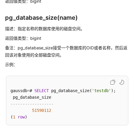
返回值类型：bigint
指
南
pg_database_size(name)
开
描述：指定名称的数据库使用的磁盘空间。
发
指
返回值类型：bigint
南
备注：pg_database_size接受一个数据库的OID或者名称，然后返
回该对象使用的全部磁盘空间。
开
发
示例：
指
南
（分
布
gaussdb
=
# 
SELECT
 pg_database_size(
'testdb'
);

式
_V2.0-
------------------
10.x）
51590112
(
1
row
开
发