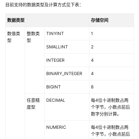
数
目前支持的数据类型及计算方式见下表：
几
数据类型
存储空间
何
函
数值类
整数类
TINYINT
1
数
型
型
和
SMALLINT
2
操
作
INTEGER
4
符
BINARY_INTEGER
4
网
络
BIGINT
8
地
址
任意精
DECIMAL
每4位十进制数占两
函
度型
个字节，小数点前后
数
数字分别计算。
和
操
NUMERIC
每4位十进制数占两
作
个字节，小数点前后
符