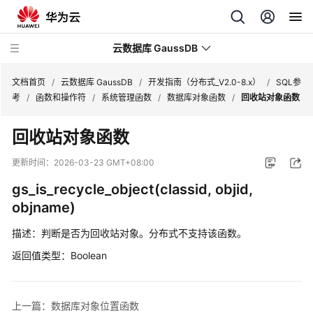
云数据库 GaussDB
文档首页
/
云数据库 GaussDB
/
开发指南（分布式_V2.0-8.x）
/
SQL参
考
/
函数和操作符
/
系统管理函数
/
数据库对象函数
/
回收站对象函数
最
回收站对象函数
新
动
更新时间：
2026-03-23 GMT+08:00
态
gs_is_recycle_object(classid, objid,
服
objname)
务
描述：判断是否为回收站对象。分布式不支持该函数。
公
告
返回值类型：Boolean
产
品
上一篇：数据库对象位置函数