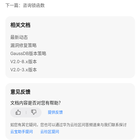
介
下一篇：咨询锁函数
绍
计
相关文档
费
说
最新动态
明
漏洞修复策略
GaussDB版本策略
快
V2.0-8.x版本
速
V2.0-3.x版本
入
门
意见反馈
用
户
文档内容是否对您有帮助？
指
南
提供反馈
如您有其它疑问，您也可以通过华为云社区问答频道来与我们联系探讨
开
云宝助手提问
云社区提问
发