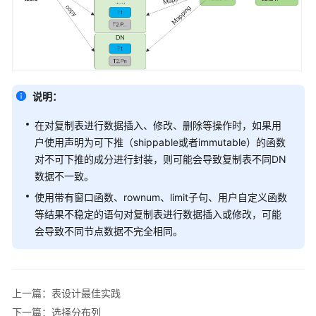
指
南
（集
中
式
_V2.0-
说明：
10.x）
在对复制表进行数据插入、修改、删除等操作时，如果用
开
户使用声明为可下推（shippable或者immutable）的函数
发
对不可下推的成分进行封装，则可能会导致复制表不同DN
指
数据不一致。
南
（分
使用带有窗口函数、rownum、limit子句、用户自定义函数
布
等结果不稳定的语句对复制表进行数据插入或修改，可能
式
会导致不同节点数据不完全相同。
_V2.0-
8.x）
开
上一篇：表设计最佳实践
发
下一篇：选择分布列