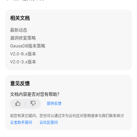
指
南
（集
相关文档
中
式
最新动态
_V2.0-
漏洞修复策略
8.x）
GaussDB版本策略
V2.0-8.x版本
开
V2.0-3.x版本
发
指
南
（分
意见反馈
布
文档内容是否对您有帮助？
式
_V2.0-
提供反馈
3.x）
如您有其它疑问，您也可以通过华为云社区问答频道来与我们联系探讨
云宝助手提问
云社区提问
数
据
库