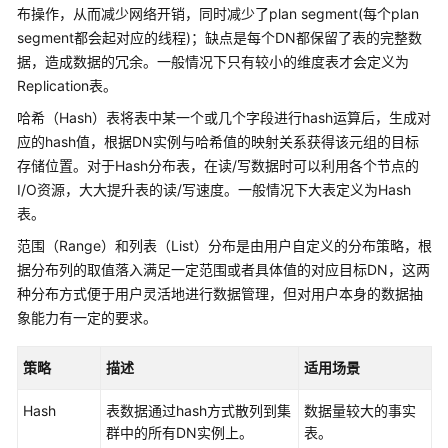
公
布操作，从而减少网络开销，同时减少了plan segment(每个plan
告
segment都会起对应的线程)；缺点是每个DN都保留了表的完整数
据，造成数据的冗余。一般情况下只有较小的维度表才会定义为
产
Replication表。
品
哈希（Hash）表将表中某一个或几个字段进行hash运算后，生成对
介
应的hash值，根据DN实例与哈希值的映射关系获得该元组的目标
绍
存储位置。对于Hash分布表，在读/写数据时可以利用各个节点的
计
I/O资源，大大提升表的读/写速度。一般情况下大表定义为Hash
费
表。
说
范围（Range）和列表（List）分布是由用户自定义的分布策略，根
明
据分布列的取值落入满足一定范围或者具体值的对应目标DN，这两
种分布方式便于用户灵活地进行数据管理，但对用户本身的数据抽
快
象能力有一定的要求。
速
入
门
策略
描述
适用场景
Hash
表数据通过hash方式散列到集
数据量较大的事实
用
群中的所有DN实例上。
表。
户