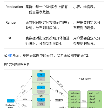
指
Replication
集群中每一个DN实例上都有
小表、维度表。
南
一份全量表数据。
开
Range
表数据对指定列按照范围进行
用户需要自定义分
发
映射，分布到对应DN。
布规则的场景。
指
南
List
表数据对指定列按照具体值进
用户需要自定义分
行映射，分布到对应DN。
布规则的场景。
开
发
如
图1
所示，复制表如图中的表T1，哈希表如图中的表T2。
指
南
图1
复制表和哈希表
（分
布
式
_V2.0-
10.x）
开
发