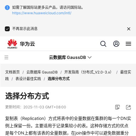
如需了解国际站更多云产品，请访问国际站。
https://www.huaweicloud.com/intl/
不再显示此消息
云数据库 GaussDB
文档首页
/
云数据库 GaussDB
/
开发指南（分布式_V2.0-3.x）
/
最佳实
践
/
表设计最佳实践
/
选择分布方式
最
选择分布方式
新
动
更新时间：
2025-11-03 GMT+08:00
态
复制表（Replication）方式将表中的全量数据在集群的每一个DN实
服
例上保留一份。主要适用于记录集较小的表。这种存储方式的优点
务
是每个DN上都有该表的全量数据，在join操作中可以避免数据重分