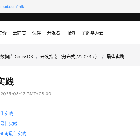
loud.com/intl/
定价
云商店
伙伴
开发者
服务
了解华为云
数据库 GaussDB
/
开发指南（分布式_V2.0-3.x）
/
最佳实践
实践
：
2025-03-12 GMT+08:00
最佳实践
询最佳实践
斜查询最佳实践