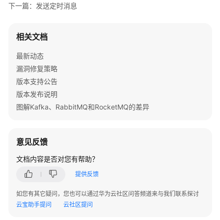
下一篇：发送定时消息
// Return the transaction resolution acc
// 检查本地事务并返回本地事务状态
Python（TCP
return
 TransactionResolution.COMMIT;

协
相关文档
        };

议）
final
Producer
producer
=
 provider.newProduc
最新动态
                .setClientConfiguration(clientConfig
API
漏洞修复策略
                .setTopics(topic)

参
版本支持公告
考
// 事务消息需要生产者构建一个事务检查器
版本发布说明
                .setTransactionChecker(checker)

图解Kafka、RabbitMQ和RocketMQ的差异
SDK
                .build();

参
byte
[] body = 
"This is a transaction message
考
String
tag
=
"yourMessageTagA"
;

意见反馈
final
Message
message
=
 provider.newMessageB
场
文档内容是否对您有帮助？
                .setTopic(topic)

景
                .setTag(tag)

提供反馈
代
                .setKeys(
"yourMessageKey"
)

码
如您有其它疑问，您也可以通过华为云社区问答频道来与我们联系探讨
                .setBody(body)

示
云宝助手提问
云社区提问
                .build();

例
// 开启事务分支