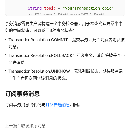
收
发
String
topic
=
"yourTransactionTopic"
;

事
// 填入grpc连接地址/grpc公网连接地址
务
String
endpoints
=
"yourEndpoints"
;

事务消息需要生产者构建一个事务检查器，用于检查确认异常半事
消
// 创建实例时，如果开启了ACL才需要添加以下代码。
务的中间状态，可以返回3种事务状态：
息
String
accessKey
=
 System.getenv(
"ACL_User_N
TransactionResolution.COMMIT：提交事务，允许消费者消费该
String
secretKey
=
 System.getenv(
"ACL_Secret
发
消息。
//ACL_User_Name为用户名，ACL_Secr
送
TransactionResolution.ROLLBACK：回滚事务，消息将被丢弃不
SessionCredentialsProvider
sessionCredential
定
允许消费。
new
StaticSessionCredentialsProvider
时
TransactionResolution.UNKNOW：无法判断状态，期待服务端
消
息
向生产者再次回查该消息的状态。
ClientConfiguration
clientConfiguration
=
 Cl
                .setEndpoints(endpoints)

Go（TCP
// .enableSsl(false)  // 创
订阅事务消息
协
// .setCredentialProvider(sess
议）
订阅事务消息的代码与
订阅普通消息
相同。
                .build();

Go（gRPC
TransactionChecker
checker
=
 messageView -> 
协
上一篇：收发顺序消息
            System.out.printf(
"Receive transactional
议）