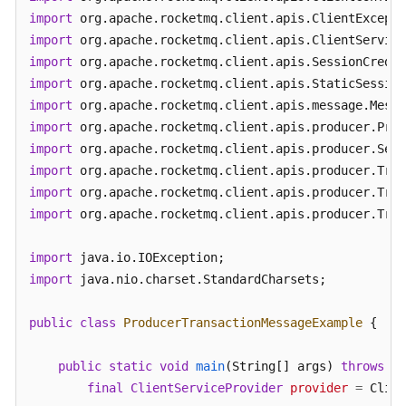
议）
import
import
Java（gRPC
import
协
议）
import
import
收
import
发
import
普
import
通
import
消
import
 org.apache.rocketmq.client.apis.producer.Tran
息
import
收
import
 java.nio.charset.StandardCharsets;

发
顺
public
class
ProducerTransactionMessageExample
 {

序
消
息
public
static
void
main
(String[] args)
throws
 Cl
final
ClientServiceProvider
provider
=
 Clien