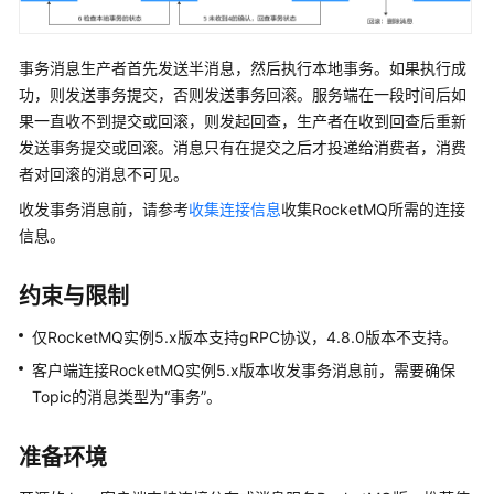
介
绍
事务消息生产者首先发送半消息，然后执行本地事务。如果执行成
计
功，则发送事务提交，否则发送事务回滚。服务端在一段时间后如
费
果一直收不到提交或回滚，则发起回查，生产者在收到回查后重新
说
发送事务提交或回滚。消息只有在提交之后才投递给消费者，消费
明
者对回滚的消息不可见。
快
收发事务消息前，请参考
收集连接信息
收集RocketMQ所需的连接
速
信息。
入
门
约束与限制
用
仅RocketMQ实例5.x版本支持gRPC协议，4.8.0版本不支持。
户
客户端连接RocketMQ实例5.x版本收发事务消息前，需要确保
指
南
Topic的消息类型为“事务”。
最
准备环境
佳