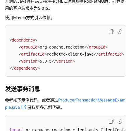
实
开源的Java客户端支持连接分布式消息服务RocketMQ版，推荐使
践
用的客户端版本为
5.0.5
。
使用Maven方式引入依赖。
开
发
指
南
<
dependency
>
<
groupId
>
org.apache.rocketmq
</
groupId
>
概
<
artifactId
>
rocketmq-client-java
</
artifactId
>
述
<
version
>
5.0.5
</
version
>
</
dependency
>
收
集
连
发送事务消息
接
信
参考如下示例代码，或者通过
ProducerTransactionMessageExam
息
ple.java
获取更多示例代码。
Java（TCP
协
import