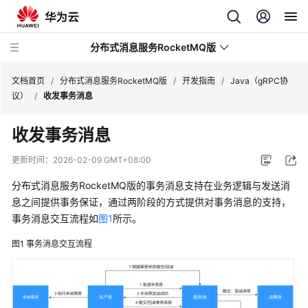
分布式消息服务RocketMQ版
文档首页
/
分布式消息服务RocketMQ版
/
开发指南
/
Java（gRPC协
议）
/
收发事务消息
最
收发事务消息
新
动
更新时间：
2026-02-09 GMT+08:00
态
分布式消息服务RocketMQ版的事务消息支持在业务逻辑与发送消
服
息之间提供事务保证，通过两阶段的方式提供对事务消息的支持，
务
事务消息交互流程如
图1
所示。
公
图1
事务消息交互流程
告
产
品