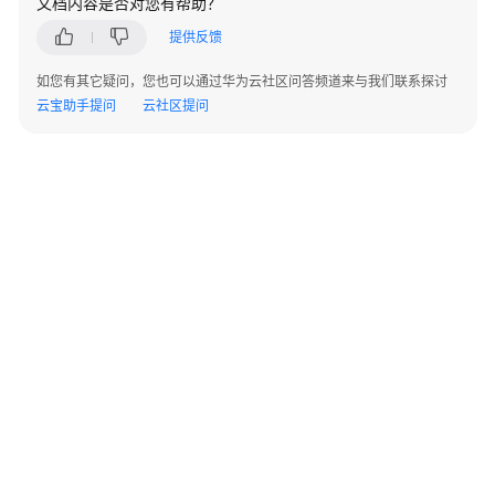
文档内容是否对您有帮助？
指
南
提供反馈
如您有其它疑问，您也可以通过华为云社区问答频道来与我们联系探讨
最
云宝助手提问
云社区提问
佳
实
践
开
发
指
南
概
述
收
集
©2026 Huaweicloud.com 版权所有
黔ICP备20004760号-14
苏B2-20130048号
A2.B1.B2-20070312
连
增值电信业务经营许可证：B1.B2-20200593 | 代理域名注册服务机构：新网、西数
接
电子营业执照
贵公网安备 52990002000093号