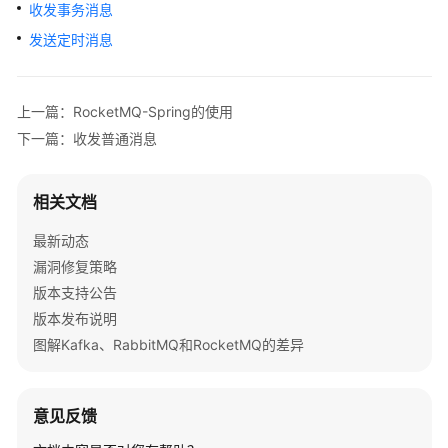
公
收发事务消息
告
发送定时消息
产
品
上一篇：RocketMQ-Spring的使用
介
下一篇：收发普通消息
绍
计
相关文档
费
说
最新动态
明
漏洞修复策略
版本支持公告
快
版本发布说明
速
图解Kafka、RabbitMQ和RocketMQ的差异
入
门
用
意见反馈
户