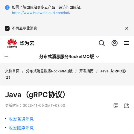
如需了解国际站更多云产品，请访问国际站。
https://www.huaweicloud.com/intl/
不再显示此消息
分布式消息服务RocketMQ版
文档首页
/
分布式消息服务RocketMQ版
/
开发指南
/
Java（gRPC协
议）
最
Java（gRPC协议）
新
动
更新时间：
2023-11-09 GMT+08:00
态
收发普通消息
服
收发顺序消息
务