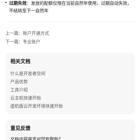
过期失效
介
：发放的配额仅限在当前自然年使用，过期自动失效，
绍
不结转至下一自然年
快
速
上一篇：账户开通方式
开
下一篇：专业账户
始
动
相关文档
态
与
什么是开发者空间
公
产品优势
告
工具介绍
云主机快速开始
用
虚机版云开发环境快速开始
户
指
南
意见反馈
云
文档内容是否对您有帮助？