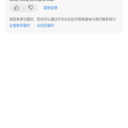
主
提供反馈
机
如您有其它疑问，您也可以通过华为云社区问答频道来与我们联系探讨
云
云宝助手提问
云社区提问
开
发
环
境
存
储
空
间
鸿
蒙
云
©2026 Huaweicloud.com 版权所有
黔ICP备20004760号-14
苏B2-20130048号
手
A2.B1.B2-20070312
机
增值电信业务经营许可证：B1.B2-20200593 | 代理域名注册服务机构：新网、西数
电子营业执照
贵公网安备 52990002000093号