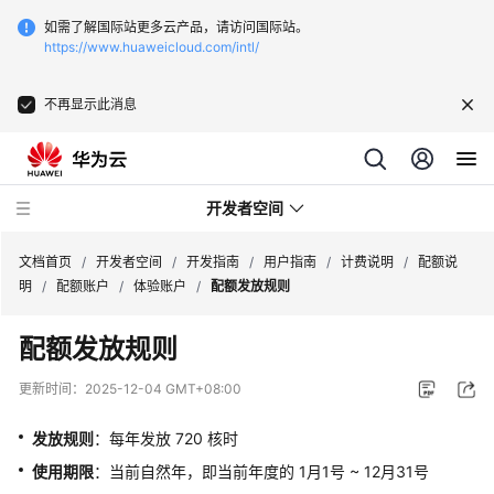
如需了解国际站更多云产品，请访问国际站。
https://www.huaweicloud.com/intl/
不再显示此消息
开发者空间
文档首页
/
开发者空间
/
开发指南
/
用户指南
/
计费说明
/
配额说
明
/
配额账户
/
体验账户
/
配额发放规则
开
配额发放规则
发
指
更新时间：
2025-12-04 GMT+08:00
南
发放规则
：每年发放 720 核时
空
使用期限
：当前自然年，即当前年度的 1月1号 ~ 12月31号
间