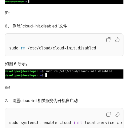
云
开
图5
发
环
6、 删除`cloud-init.disabled`文件
境
存
sudo 
rm
 /etc/cloud/cloud-init.disabled
储
空
如图 6 所示。
间
鸿
蒙
图6
云
手
7、 设置cloud-init相关服务为开机自启动
机
计
费
sudo systemctl enable cloud-
init
-local.service cloud
说