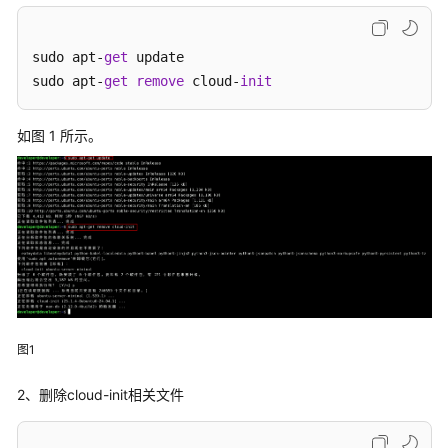
介
绍
sudo apt-
get
 update

快
sudo apt-
get
remove
 cloud-
init
速
开
如图 1 所示。
始
动
态
与
公
告
用
户
图1
指
南
2、删除cloud-init相关文件
云