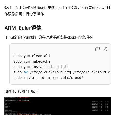
（SLA）
备注：以上为ARM-Ubuntu安装cloud-init步骤，执行完成关机，制
作镜像后可进行分享操作
白
皮
书
ARM_Euler镜像
资
清除所有yum缓存的数据后重新安装cloud-init软件包
源
支
持
sudo yum clean all

区
sudo yum makecache

域
sudo yum install cloud-init

sudo 
mv
 /etc/cloud/cloud.cfg /etc/cloud/cloud.cfg.
sudo install -d -m 755 /etc/cloud/
系
统
权
如图 10 和图 11 所示。
限