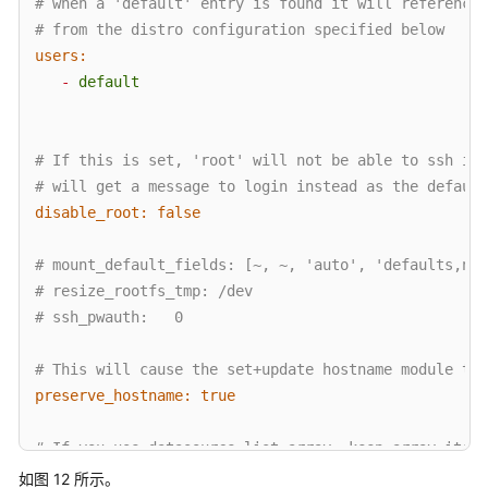
# when a 'default' entry is found it will reference 
# from the distro configuration specified below
users:
-
default
# If this is set, 'root' will not be able to ssh in 
# will get a message to login instead as the default
disable_root:
false
# mount_default_fields: [~, ~, 'auto', 'defaults,nof
# resize_rootfs_tmp: /dev
# ssh_pwauth:   0
# This will cause the set+update hostname module to 
preserve_hostname:
true
# If you use datasource_list array, keep array items
# If you use multi line array, ds-identify script wo
如图 12 所示。