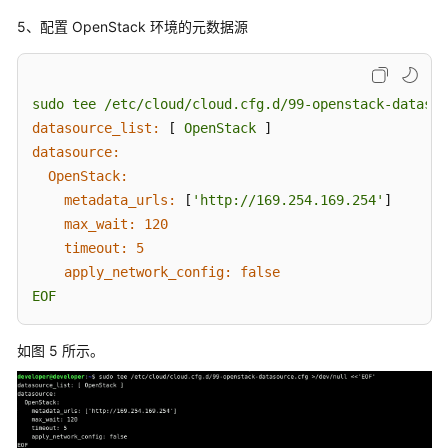
cloud-
init
5、配置 OpenStack 环境的元数据源
制
作
sudo
tee
/etc/cloud/cloud.cfg.d/99-openstack-datasou
镜
datasource_list:
 [ 
OpenStack
像
datasource:
操
OpenStack:
作
metadata_urls:
 [
'http://169.254.169.254'
]

指
max_wait:
120
导
timeout:
5
分
apply_network_config:
false
享
EOF
镜
像
如图 5 所示。
操
作
指
导