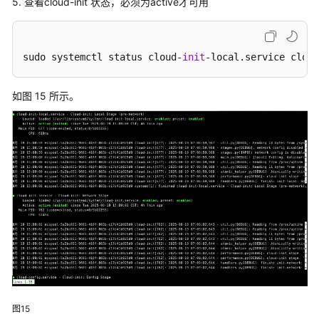
5. 查看cloud-init 状态，必须为active才可用
-
keyboard
-
locale
-
grub_dpkg
-
apt_pipelining
sudo systemctl status cloud-
init
-local.service cloud
-
apt_configure
-
ntp
如图 15 所示。
-
timezone
-
disable_ec2_metadata
-
runcmd
-
byobu
# The modules that run in the 'final' stage
cloud_final_modules:
-
package_update_upgrade_install
-
fan
-
landscape
-
lxd
-
ubuntu_drivers
图15
-
write_files_deferred