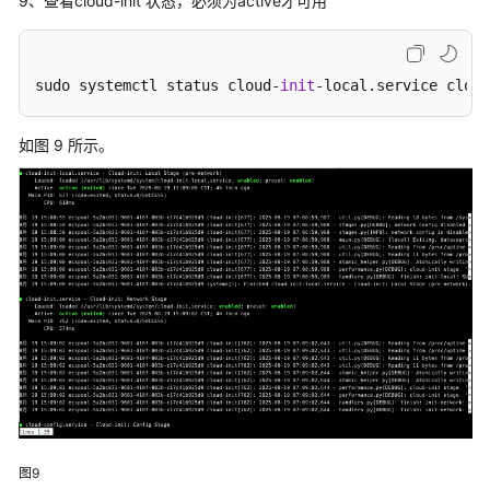
9、查看cloud-init 状态，必须为active才可用
参
考
sudo systemctl status cloud-
init
-local.service cloud
产
品
术
如图 9 所示。
语
责
任
共
担
云
服
务
等
级
协
图9
议