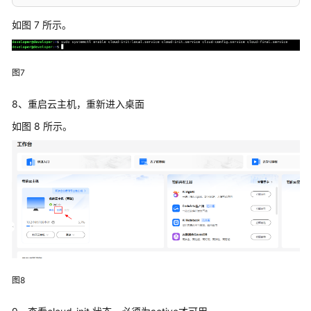
明
如图 7 所示。
团
队
图7
空
间
8、重启云主机，重新进入桌面
常
如图 8 所示。
见
问
题
文
档
下
载
图8
通
用