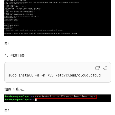
云
主
机
操
作
指
导
图3
同
4、创建目录
步
项
目
sudo install -d -m 755 /etc/cloud/cloud.cfg.d
操
作
指
如图 4 所示。
导
安
装
图4