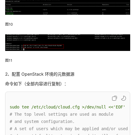
图10
图11
2、配置 OpenStack 环境的元数据源
命令如下（全部内容进行复制）：
sudo
tee
/etc/cloud/cloud.cfg
>/dev/null
<<'EOF'
# The top level settings are used as module
# and system configuration.
# A set of users which may be applied and/or used by