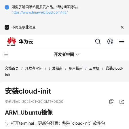
如需了解国际站更多云产品，请访问国际站。
https://www.huaweicloud.com/intl/
不再显示此消息
开发者空间
文档首页
/
开发者空间
/
开发指南
/
用户指南
/
云主机
/
安装cloud-
init
开
安装cloud-init
发
指
更新时间：
2026-01-30 GMT+08:00
南
ARM_Ubuntu镜像
空
1、打开terminal，更新包列表；移除`cloud-init` 软件包
间