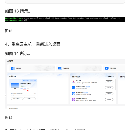
cloud_init_modules:
如图 13 所示。
-
seed_random
-
bootcmd
-
write_files
图13
-
growpart
-
resizefs
4．重启云主机，重新进入桌面
-
disk_setup
如图 14 所示。
-
mounts
-
ca_certs
-
rsyslog
-
users_groups
-
set_passwords
# The modules that run in the 'config' stage
cloud_config_modules:
-
wireguard
-
snap
图14
-
ssh_import_id