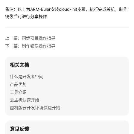
-
puppet
备注：以上为ARM-Euler安装cloud-init步骤，执行完成关机，制作
-
chef
镜像后可进行分享操作
-
ansible
-
mcollective
-
salt_minion
上一篇：同步项目操作指导
-
reset_rmc
下一篇：制作镜像操作指导
-
scripts_vendor
-
scripts_per_once
-
scripts_per_boot
相关文档
-
scripts_per_instance
-
scripts_user
什么是开发者空间
-
ssh_authkey_fingerprints
产品优势
-
keys_to_console
工具介绍
-
install_hotplug
云主机快速开始
-
phone_home
虚机版云开发环境快速开始
-
final_message
-
power_state_change
意见反馈
# System and/or distro specific settings