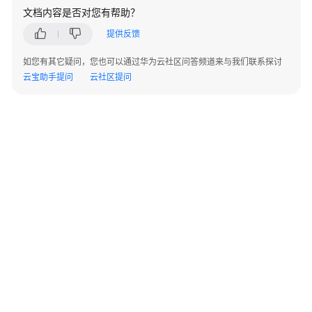
文档内容是否对您有帮助？
# (not accessible to handlers/transforms)
system_info:
提供反馈
# This will affect which distro class gets used
如您有其它疑问，您也可以通过华为云社区问答频道来与我们联系探讨
distro:
openeuler
云宝助手提问
云社区提问
# Default user name + that default users groups (
default_user:
name:
openeuler
lock_passwd:
True
gecos:
openeuler
Cloud
User
groups:
 [
wheel
, 
adm
, 
systemd-journal
]

shell:
/bin/bash
# Other config here will be given to the distro c
paths:
cloud_dir:
/var/lib/cloud/
templates_dir:
/etc/cloud/templates/
EOF
©2026 Huaweicloud.com 版权所有
黔ICP备20004760号-14
苏B2-20130048号
A2.B1.B2-20070312
增值电信业务经营许可证：B1.B2-20200593 | 代理域名注册服务机构：新网、西数