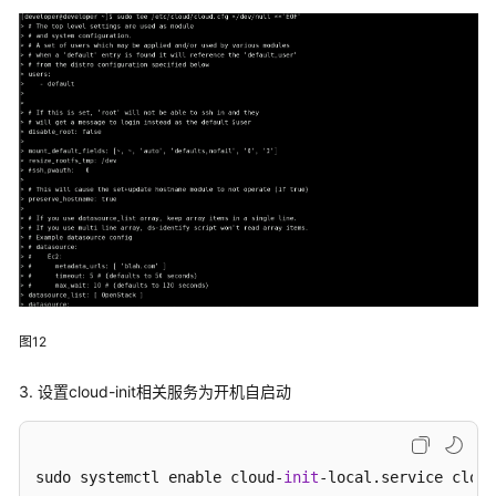
# Example datasource config
# datasource:
#    Ec2:
#      metadata_urls: [ 'blah.com' ]
#      timeout: 5 # (defaults to 50 seconds)
#      max_wait: 10 # (defaults to 120 seconds)
datasource_list:
 [ 
OpenStack
datasource:
OpenStack:
metadata_urls:
 [
'http://169.254.169.254'
]

max_wait:
120
timeout:
5
apply_network_config:
false
图12
3. 设置cloud-init相关服务为开机自启动
# do not generate dsa
#ssh_genkeytypes:  ['rsa', 'ecdsa', 'ed25519']
sudo systemctl enable cloud-
init
-local.service cloud
# The modules that run in the 'init' stage