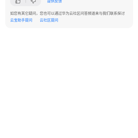
提供反馈
指
南
如您有其它疑问，您也可以通过华为云社区问答频道来与我们联系探讨
云宝助手提问
云社区提问
应
用
开
发
指
南
DevSpore-
SDK
使
用
指
南
©2026 Huaweicloud.com 版权所有
黔ICP备20004760号-14
苏B2-20130048号
A2.B1.B2-20070312
devspore-
增值电信业务经营许可证：B1.B2-20200593 | 代理域名注册服务机构：新网、西数
auth
电子营业执照
贵公网安备 52990002000093号
使