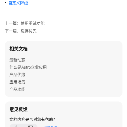
介
自定义降级
绍
计
上一篇：使用重试功能
费
下一篇：缓存优先
说
明
相关文档
快
最新动态
速
入
什么是Astro企业应用
门
产品优势
应用场景
用
产品功能
户
指
南
意见反馈
开
文档内容是否对您有帮助？
发