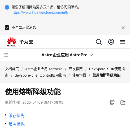
如需了解国际站更多云产品，请访问国际站。
https://www.huaweicloud.com/intl/
不再显示此消息
Astro企业应用 AstroPro
文档首页
/
Astro企业应用 AstroPro
/
开发指南
/
DevSpore-SDK使用指
南
/
devspore-clientcontrol使用指南
/
使用场景
/
使用熔断降级功能
最
使用熔断降级功能
新
动
更新时间：
2025-01-09 GMT+08:00
态
缓存优先
产
服务优先
品