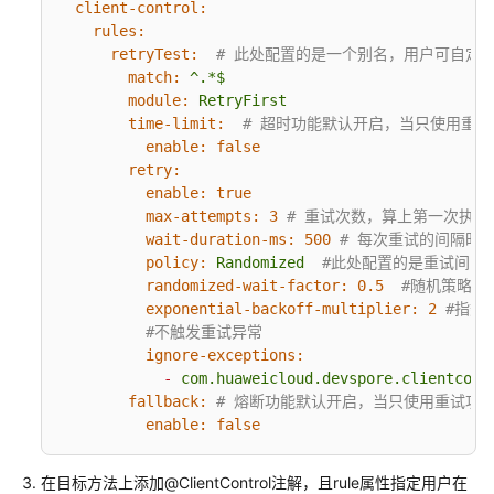
说
client-control:
明
rules:
retryTest:
# 此处配置的是一个别名，用户可自定
快
match:
^.*$
速
module:
RetryFirst
入
time-limit:
# 超时功能默认开启，当只使用重
enable:
false
门
retry:
enable:
true
用
max-attempts:
3
# 重试次数，算上第一次执行
户
wait-duration-ms:
500
# 每次重试的间隔时
指
policy:
Randomized
#此处配置的是重试间隔策略，
南
randomized-wait-factor:
0.5
#随机策略随机
exponential-backoff-multiplier:
2
#指数
开
#不触发重试异常
发
ignore-exceptions:
指
-
com.huaweicloud.devspore.clientcont
南
fallback:
# 熔断功能默认开启，当只使用重试功
enable:
false
应
用
在目标方法上添加@ClientControl注解，且rule属性指定用户在