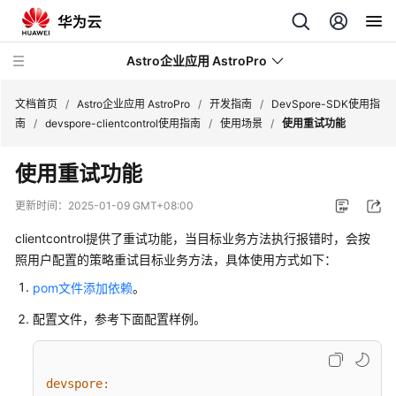
Astro企业应用 AstroPro
文档首页
/
Astro企业应用 AstroPro
/
开发指南
/
DevSpore-SDK使用指
南
/
devspore-clientcontrol使用指南
/
使用场景
/
使用重试功能
最
使用重试功能
新
动
更新时间：
2025-01-09 GMT+08:00
态
clientcontrol提供了重试功能，当目标业务方法执行报错时，会按
产
照用户配置的策略重试目标业务方法，具体使用方式如下：
品
pom文件添加依赖
。
介
绍
配置文件，参考下面配置样例。
计
费
devspore: