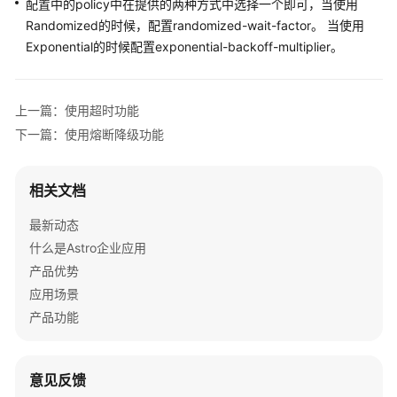
配置中的policy中在提供的两种方式中选择一个即可，当使用
使
Randomized的时候，配置randomized-wait-factor。 当使用
用
Exponential的时候配置exponential-backoff-multiplier。
指
南
上一篇：使用超时功能
devspore-
下一篇：使用熔断降级功能
probe
使
用
相关文档
指
南
最新动态
什么是Astro企业应用
devspore-
产品优势
swagger-
应用场景
extension
使
产品功能
用
指
南
意见反馈