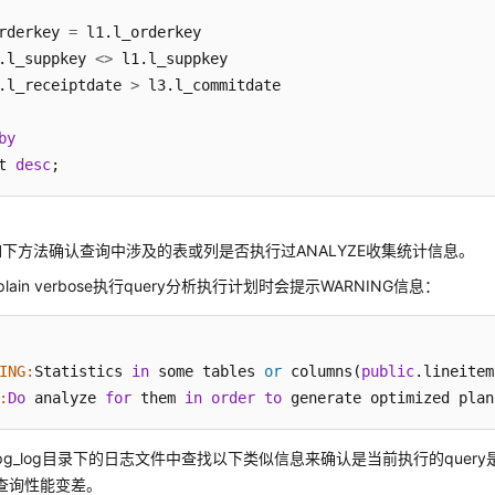
rderkey 
=
.l_suppkey 
<>
.l_receiptdate 
>
 l3.l_commitdate

by
t 
desc
下方法确认查询中涉及的表或列是否执行过ANALYZE收集统计信息。
plain verbose执行query分析执行计划时会提示WARNING信息：
ING:
Statistics 
in
 some tables 
or
 columns(
public
.lineitem
:
Do
 analyze 
for
 them 
in
order
to
 generate optimized plan
pg_log目录下的日志文件中查找以下类似信息来确认是当前执行的quer
查询性能变差。