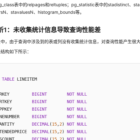
lass表中的relpages和reltuples；pg_statistic表中的stadistinct、stan
rsN、stavaluesN、histogram_bounds等。
析1：未收集统计信息导致查询性能差
景中，由于查询中涉及到的表或列没有收集统计信息，对查询性能产生很
表结构如下所示：
TABLE
 LINEITEM

RKEY         
BIGINT
NOT
NULL
RTKEY        
BIGINT
NOT
NULL
PPKEY        
BIGINT
NOT
NULL
NENUMBER     
BIGINT
NOT
NULL
ANTITY       
DECIMAL
(
15
,
2
) 
NOT
NULL
TENDEDPRICE  
DECIMAL
(
15
,
2
) 
NOT
NULL
SCOUNT       
DECIMAL
(
15
,
2
) 
NOT
NULL