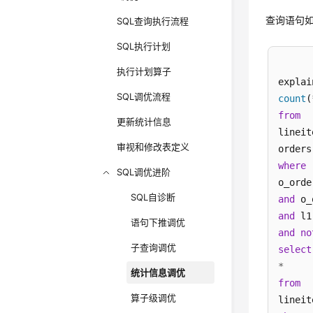
, O_OR
查询语句
, O_CL
SQL查询执行流程
, O_SH
SQL执行计划
, O_CO
)
with
 
执行计划算子
explai
SQL调优流程
count
(
from
更新统计信息
lineit
审视和修改表定义
where
SQL调优进阶
o_orde
SQL自诊断
and
 o_
and
 l1
语句下推调优
and
no
子查询调优
select
*
统计信息调优
from
算子级调优