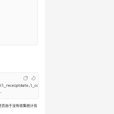
(l_receiptdate,l_commitdate,l_orderkey, l_suppkey), 
publ
.
y是否由于没有收集统计信