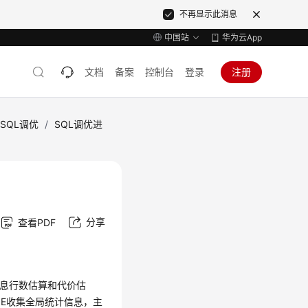
不再显示此消息
中国站
华为云App
文档
备案
控制台
登录
注册
SQL调优
/
SQL调优进
分享
查看PDF
信息行数估算和代价估
ZE收集全局统计信息，主