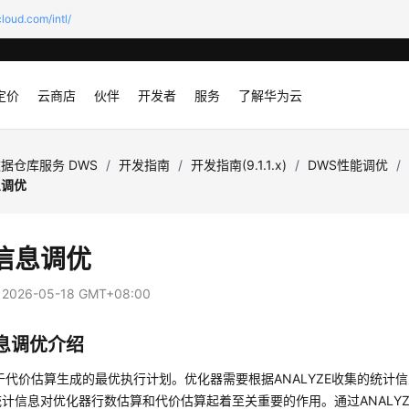
loud.com/intl/
定价
云商店
伙伴
开发者
服务
了解华为云
据仓库服务 DWS
/
开发指南
/
开发指南(9.1.1.x)
/
DWS性能调优
/
息调优
信息调优
：
2026-05-18 GMT+08:00
息调优介绍
于代价估算生成的最优执行计划。优化器需要根据ANALYZE收集的统计
计信息对优化器行数估算和代价估算起着至关重要的作用。通过ANALY