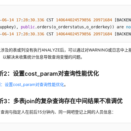
-
06
-
14
17
:
28
:
30.336
 CST 
140644024579856
20971684
 [BACKEN
uppkey), 
public
.orders(o_orderstatus,o_orderkey)) are 
no
-
06
-
14
17
:
28
:
30.336
 CST 
140644024579856
20971684
 [BACKEN
涉及的表或列没有执行ANALYZE后，可以通过对WARNING或日志中
ZE，以解决未收集统计信息导致查询变慢的问题。
2：设置cost_param对查询性能优化
：设置cost_param对查询性能优化
。
析3：多表join的复杂查询存在中间结果不准调优
：
查询与指定人在前后15分钟内、同一网吧登记上网的人员信息：