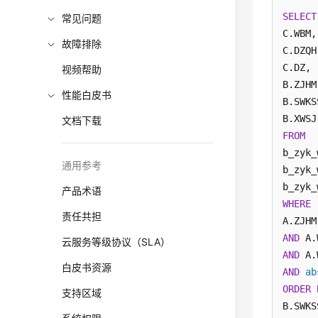
SELECT
常见问题
C.WBM,

故障排除
C.DZQH,
C.DZ,

视频帮助
B.ZJHM,
性能白皮书
B.SWKS
文档下载
FROM
b_zyk_
通用参考
b_zyk_
产品术语
WHERE
责任共担
A.ZJHM
AND
 A.
云服务等级协议（SLA）
AND
 A.
白皮书资源
AND
ab
ORDER
支持区域
B.SWKS