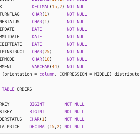
X            
DECIMAL
(
15
,
2
) 
NOT
NULL
TURNFLAG     
CHAR
(
1
)       
NOT
NULL
NESTATUS     
CHAR
(
1
)       
NOT
NULL
IPDATE       
DATE
NOT
NULL
MMITDATE     
DATE
NOT
NULL
CEIPTDATE    
DATE
NOT
NULL
IPINSTRUCT   
CHAR
(
25
)      
NOT
NULL
IPMODE       
CHAR
(
10
)      
NOT
NULL
MMENT        
VARCHAR
(
44
)   
NOT
NULL
 (orientation 
=
column
, COMPRESSION 
=
 MIDDLE) distribute
TABLE
 ORDERS

RKEY        
BIGINT
NOT
NULL
STKEY       
BIGINT
NOT
NULL
DERSTATUS   
CHAR
(
1
)       
NOT
NULL
TALPRICE    
DECIMAL
(
15
,
2
) 
NOT
NULL
DERDATE     
DATE
NOT
NULL