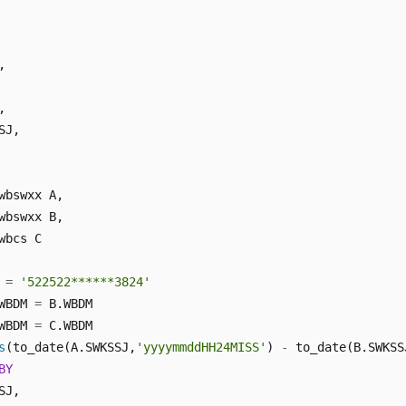




SJ,

wbswxx A,

wbswxx B,

 
=
'522522******3824'
WBDM 
=
WBDM 
=
s
(to_date(A.SWKSSJ,
'yyyymmddHH24MISS'
) 
-
 to_date(B.SWKSS
BY
SJ,
