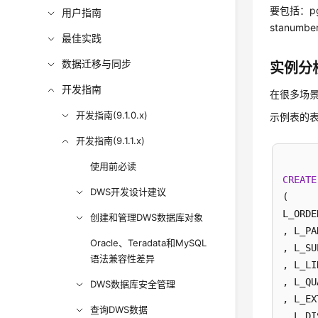
要包括：pg_c
用户指南
stanumbe
最佳实践
数据迁移与同步
实例分
开发指南
在很多场
开发指南(9.1.0.x)
示例表的
开发指南(9.1.1.x)
使用前必读
CREATE
DWS开发设计建议
(

L_ORDE
创建和管理DWS数据库对象
, L_PA
Oracle、Teradata和MySQL
, L_SU
语法兼容性差异
, L_LI
, L_QU
DWS数据库安全管理
, L_EX
查询DWS数据
, L_DI