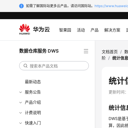
如需了解国际站更多云产品，请访问国际站。
https://www.huaweic
智果园
活动
产品
解决方案
数据仓库服务 DWS
文档首页
/
数
阶
/
统计信
统计
最新动态
服务公告
更新时间
产品介绍
统计信
计费说明
DWS
是基
快速入门
算，因此统