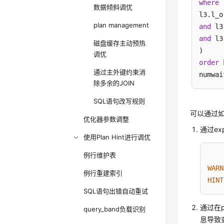
where
数据倾斜调优
l3.l_o
plan management
and
 l3
and
 l3
磁盘缓存主动预热
调优
order
通过主外键约束消
numwai
除多余的JOIN
SQL语句改写规则
可以通过如
优化器参数调整
通过ex
使用Plan Hint进行调优
例行维护表
WARN
例行重建索引
HINT
SQL语句出错自动重试
通过在
query_band负载识别
息导致