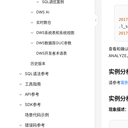
SQL调优案例
DWS AI
2017
实时数仓
.l_s
DWS系统表和系统视图
2017
DWS数据库GUC参数
查看和确认
DWS开发者术语表
ANALY
历史版本
实例分析
SQL语法参考
请参考
案例
工具指南
API参考
实例分
SDK参考
现象描述
场景代码示例
错误码参考