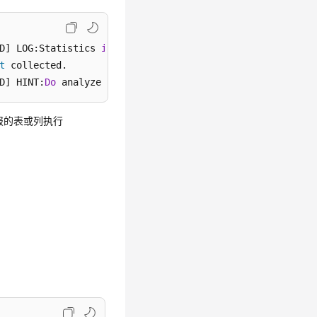
D] LOG:Statistics 
in
 some tables 
or
 columns(
public
.linei
t
D] HINT:
Do
 analyze 
for
 them 
in
order
to
 generate optimiz
上报的表或列执行