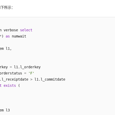
DERPRIORITY 
CHAR
(
15
)      
NOT
NULL
如下所示：
ERK         
CHAR
(
15
)      
NOT
NULL
IPPRIORITY  
BIGINT
NOT
NULL
MMENT       
VARCHAR
(
79
)   
NOT
NULL
(orientation 
=
column
, COMPRESSION 
=
 MIDDLE) distribute 
n verbose 
select
*
) 
as
em l1,

rkey 
=
orderstatus 
=
'F'
.l_receiptdate 
>
t
exists