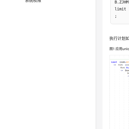
系统权限
B.ZJHM

limit 
执行计划
图1
应用unl