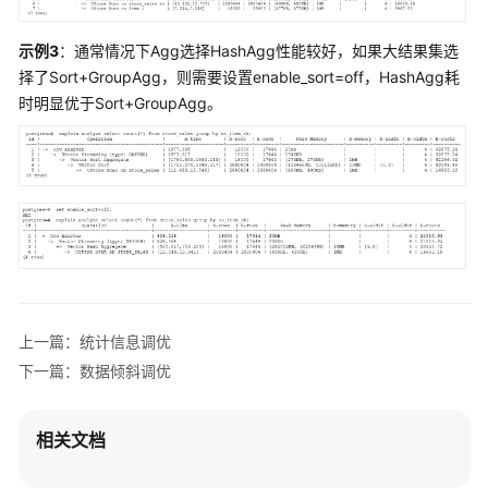
开
发
示例3
：通常情况下Agg选择HashAgg性能较好，如果大结果集选
设
择了Sort+GroupAgg，则需要设置enable_sort=off，HashAgg耗
计
时明显优于Sort+GroupAgg。
建
议
创
建
和
管
理
DWS
数
上一篇：统计信息调优
据
库
下一篇：数据倾斜调优
对
象
相关文档
Oracle、