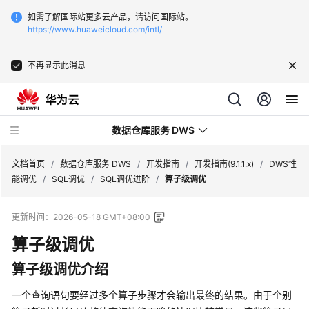
如需了解国际站更多云产品，请访问国际站。
https://www.huaweicloud.com/intl/
不再显示此消息
数据仓库服务 DWS
文档首页
/
数据仓库服务 DWS
/
开发指南
/
开发指南(9.1.1.x)
/
DWS性
能调优
/
SQL调优
/
SQL调优进阶
/
算子级调优
最
更新时间：
2026-05-18 GMT+08:00
新
动
算子级调优
态
算子级调优介绍
服
一个查询语句要经过多个算子步骤才会输出最终的结果。由于个别
务