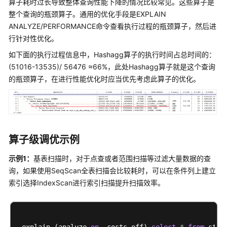
算子耗时过长导致整体查询性能下降的情况比较常见。这些算子是
公
整个查询的瓶颈算子。通用的优化手段是EXPLAIN
告
ANALYZE/PERFORMANCE命令查看执行过程的瓶颈算子，然后进
行针对性优化。
产
品
如下面的执行过程信息中，Hashagg算子的执行时间占总时间的：
介
(51016-13535)/ 56476 ≈66%，此处Hashagg算子就是这个查询
绍
的瓶颈算子，在进行性能优化时应当优先考虑此算子的优化。
计
费
说
明
算子级调优示例
快
示例1：
基表扫描时，对于点查或者范围扫描等过滤大量数据的查
速
询，如果使用SeqScan全表扫描会比较耗时，可以在条件列上建立
入
索引选择IndexScan进行索引扫描提升扫描效率。
门
用
户