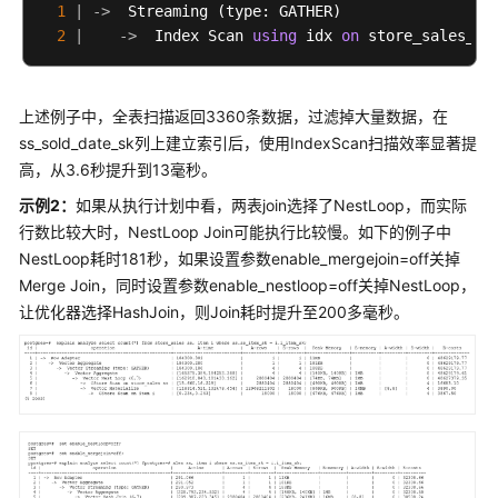
1
|
-
>
  Streaming (type: GATHER)                 
开
2
|
-
>
  Index Scan 
using
 idx 
on
 store_sales_ro
发
指
南
上述例子中，全表扫描返回3360条数据，过滤掉大量数据，在
(9.1.0.x)
ss_sold_date_sk列上建立索引后，使用IndexScan扫描效率显著提
高，从3.6秒提升到13毫秒。
开
示例2：
如果从执行计划中看，两表join选择了NestLoop，而实际
发
行数比较大时，NestLoop Join可能执行比较慢。如下的例子中
指
南
NestLoop耗时181秒，如果设置参数enable_mergejoin=off关掉
(9.1.1.x)
Merge Join，同时设置参数enable_nestloop=off关掉NestLoop，
让优化器选择HashJoin，则Join耗时提升至200多毫秒。
使
用
前
必
读
DWS