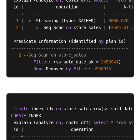
 explain (analyze 
on
, costs off) 
select
*
from
 stor
指
 id 
|
             operation          
|
       A
-
time
南
----+--------------------------------+-------------
1
|
-
>
  Streaming (type: GATHER)   
|
3666.020
最
2
|
-
>
  Seq Scan 
on
 store_sales 
|
 [
3594.611
,
35
佳
实
 Predicate Information (identified 
by
践
-----------------------------------------------
2
--Seq Scan on store_sales
数
Filter
: (ss_sold_date_sk 
=
2450944
)

据
Rows
 Removed 
by
Filter
: 
4968936
迁
移
与
同
步
create
 index idx 
on
开
CREATE
 INDEX

发
 explain (analyze 
on
, costs off) 
select
*
from
 stor
指
 id 
|
                   operation                  
南
----+----------------------------------------------