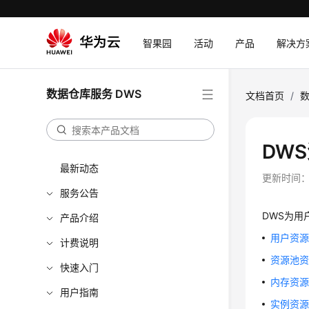
智果园
活动
产品
解决方
数据仓库服务 DWS
文档首页
/
数
DW
最新动态
更新时间
服务公告
DWS
为用
产品介绍
用户资
计费说明
资源池
快速入门
内存资
用户指南
实例资