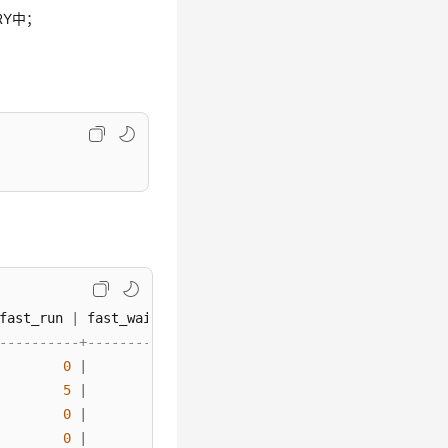
RY中；
fast_run 
|
 fast_wait 
|
 fast_limit 
|
 slow_run 
|
 slow_wait
----------+-----------+------------+----------+---------
0
|
0
|
-1
|
0
|
5
|
5
|
5
|
0
|
0
|
0
|
-1
|
0
|
0
|
0
|
-1
|
0
|