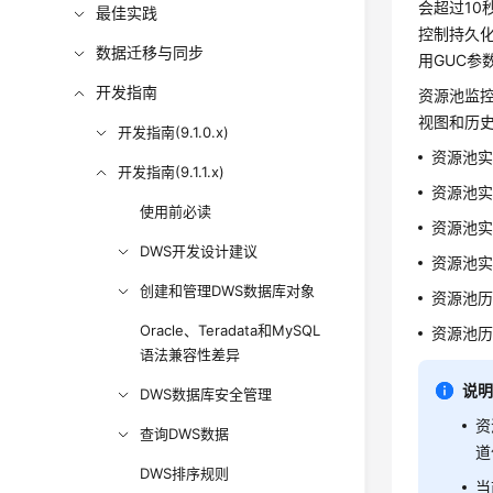
会超过10
最佳实践
控制持久化和
数据迁移与同步
用GUC参数u
开发指南
资源池监控
视图和历
开发指南(9.1.0.x)
资源池实
开发指南(9.1.1.x)
资源池实
使用前必读
资源池实
DWS开发设计建议
资源池实
创建和管理DWS数据库对象
资源池历
Oracle、Teradata和MySQL
资源池历
语法兼容性差异
说
DWS数据库安全管理
资
查询DWS数据
道
DWS排序规则
当