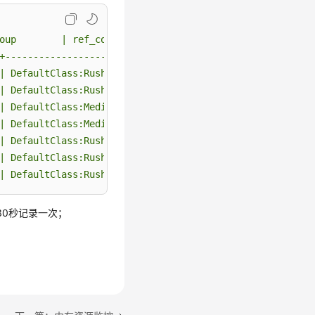
oup
|
ref_count
|
fast_run
|
fast_wait
|
fast_lim
+---------------------+-----------+----------+----------
|
DefaultClass:Rush
|
10
|
0
|
0
|
DefaultClass:Rush
|
20
|
5
|
5
|
DefaultClass:Medium
|
0
|
0
|
0
|
DefaultClass:Medium
|
0
|
0
|
0
|
DefaultClass:Rush
|
0
|
0
|
0
|
DefaultClass:Rush
|
10
|
5
|
5
|
DefaultClass:Rush
|
10
|
5
|
5
时每30秒记录一次；