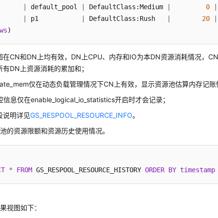
      
|
 default_pool 
|
 DefaultClass:Medium 
|
0
|
      
|
 p1           
|
 DefaultClass:Rush   
|
20
|
ws
)
图在CN和DN上均有效，DN上CPU、内存和IO为本DN资源消耗情况，CN
所有DN上资源消耗的累加和；
timate_mem仅在动态负载管理情况下CN上有效，显示资源池估算内存记
信息仅在enable_logical_io_statistics开启时才会记录；
段说明详见
GS_RESPOOL_RESOURCE_INFO
。
源池的资源限额和资源历史使用情况。
CT
*
FROM
 GS_RESPOOL_RESOURCE_HISTORY 
ORDER
BY
timestamp
结果视图如下：