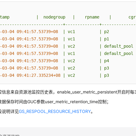
tamp
|
nodegroup
|
rpname
|
cgr
--------------------------+--------------+--------------
-03-04 09:41:57.53739+08
|
vc1
|
p2
-03-04 09:41:57.53739+08
|
vc1
|
p1
-03-04 09:41:57.53739+08
|
vc2
|
default_pool
-03-04 09:41:57.53739+08
|
vc1
|
default_pool
-03-04 09:41:57.53739+08
|
vc2
|
p4
-03-04 09:41:57.53739+08
|
vc2
|
p3
-03-04 09:41:27.335234+08
|
vc2
|
p3
信息来自资源池监控历史表，enable_user_metric_persistent开启
据保存时间由GUC参数user_metric_retention_time控制；
段说明详见
GS_RESPOOL_RESOURCE_HISTORY
。