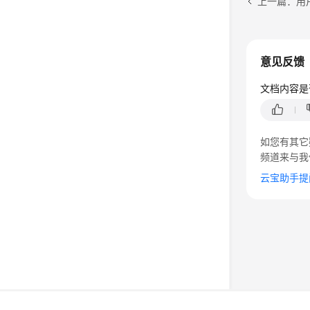
上一篇：用
意见反馈
文档内容是
如您有其它
频道来与我
云宝助手提
©2026 Huaweicloud.com 版权所有
黔ICP备20004760号-