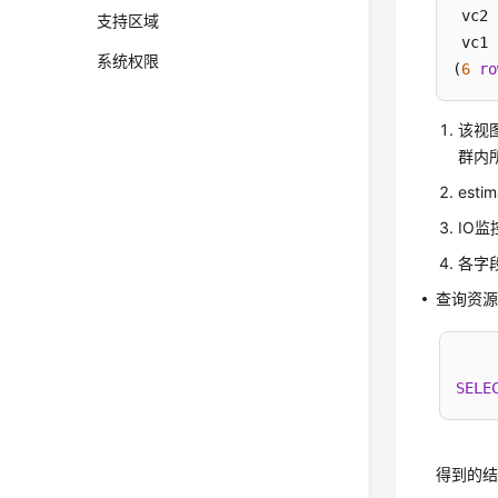
 vc2 
支持区域
 vc1 
系统权限
(
6
ro
该视
群内
es
IO监控
各字
查询资
SELE
得到的