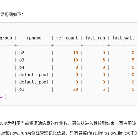
结果视图如下：
group 
|
    rpname    
|
 ref_count 
|
 fast_run 
|
 fast_wait 
------+--------------+-----------+----------+-----------
      
|
 p2           
|
10
|
0
|
0
      
|
 p3           
|
10
|
5
|
5
      
|
 p4           
|
0
|
0
|
0
      
|
 default_pool 
|
0
|
0
|
0
      
|
 default_pool 
|
0
|
0
|
0
      
|
 p1           
|
20
|
5
|
5
ws
)
f_count为引用当前资源池信息的作业数，语句从进入管控到结束一直占用
t_run和slow_run为负载管理记账信息，只有管控(fast_limit/slow_limi