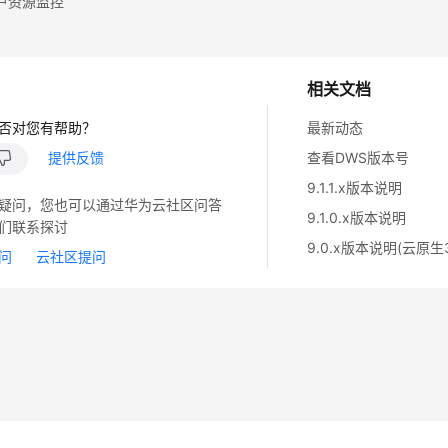
户资源监控
相关文档
否对您有帮助？
最新动态
提供反馈
查看DWS版本号
9.1.1.x版本说明
疑问，您也可以通过华为云社区问答
9.1.0.x版本说明
们联系探讨
9.0.x版本说明(云原生3
问
云社区提问
14
苏B2-20130048号
A2.B1.B2-20070312