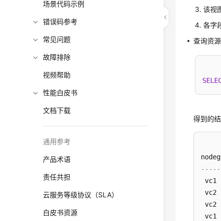
场景代码示例
该视图
错误码参考
各字
常见问题
查询资
故障排除
视频帮助
SELE
性能白皮书
文档下载
得到的
通用参考
nodeg
产品术语
-----
责任共担
 vc1 
 vc2 
云服务等级协议（SLA）
 vc2 
白皮书资源
 vc1 