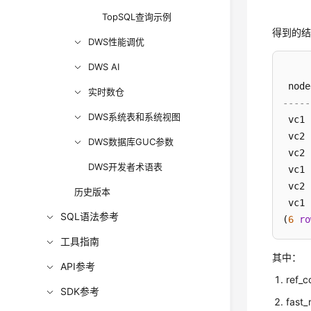
TopSQL查询示例
得到的
DWS性能调优
DWS AI
 node
实时数仓
-----
DWS系统表和系统视图
 vc1 
 vc2 
DWS数据库GUC参数
 vc2 
DWS开发者术语表
 vc1 
 vc2 
历史版本
 vc1 
SQL语法参考
(
6
ro
工具指南
其中：
API参考
re
SDK参考
fas