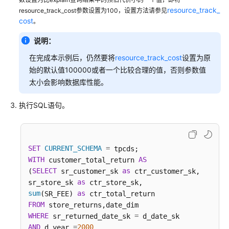
开
resource_track_
resource_track_cost参数设置为100，设置方法请参见
发
cost
。
设
计
说明：
建
在完成本示例后，仍然要将
resource_track_cost
设置为原
议
始的默认值100000或者一个比较合理的值，否则参数值
太小会影响数据库性能。
创
建
执行SQL语句。
和
管
理
DWS
SET
CURRENT_SCHEMA
=
数
WITH
AS
 customer_total_return 
据
SELECT
as
(
 sr_customer_sk 
 ctr_customer_sk, 

库
as
sr_store_sk 
对
sum
as
(SR_FEE) 
象
FROM
WHERE
=
 sr_returned_date_sk 
Oracle、
AND
=
2000
 d_year 