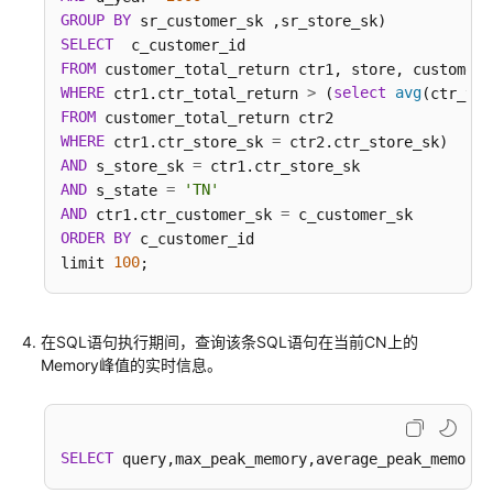
Teradata
GROUP
BY
和
SELECT
MySQL
FROM
语
WHERE
>
select
avg
 ctr1.ctr_total_return 
 (
(ctr_tot
法
FROM
兼
WHERE
=
 ctr1.ctr_store_sk 
容
AND
=
 s_store_sk 
性
AND
=
'TN'
 s_state 
差
AND
=
 ctr1.ctr_customer_sk 
异
ORDER
BY
 c_customer_id

100
limit 
DWS
数
据
在SQL语句执行期间，查询该条SQL语句在当前CN上的
库
Memory峰值的实时信息。
安
全
管
理
SELECT
 query,max_peak_memory,average_peak_memory,
查