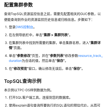
公
配置集群参数
告
查询TopSQL资源监控信息之前，需要先配置相关的GUC参数，以
产
便能查询到作业的资源监控历史信息或归档信息。步骤如下：
品
登录
DWS控制台
。
介
绍
在左侧导航栏中，单击
“集群 > 集群列表”
。
在集群列表中找到所需要的集群，单击集群名称，进入
“集群详
计
情”
页面。
费
说
单击
“参数修改”
页签，并在
“参数列表”
修改参数
resource_track_
duration
为合适的值，然后单击
“
保存”
。
明
在
“修改预览
”
窗口，确认修改无误后，单击
“保存”
。
快
速
TopSQL查询示例
入
门
本示例以TPC-DS样例数据为例。
打开SQL客户端工具，连接到您的数据库。
用
户
使用explain语句查询所要执行的SQL语句的预估代价，从而可