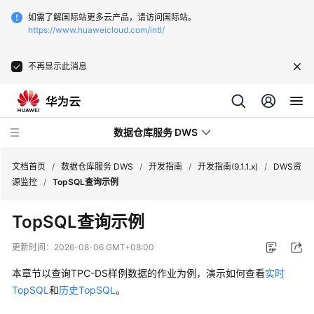
如需了解国际站更多云产品，请访问国际站。
https://www.huaweicloud.com/intl/
不再显示此消息
数据仓库服务 DWS
文档首页
/
数据仓库服务 DWS
/
开发指南
/
开发指南(9.1.1.x)
/
DWS资
源监控
/
TopSQL查询示例
最
TopSQL查询示例
新
动
更新时间：
2026-08-06 GMT+08:00
态
本章节以查询TPC-DS样例数据的作业为例，演示如何查看
实时
服
TopSQL
和
历史TopSQL
。
务