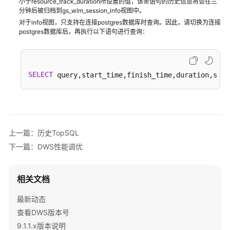
小于resource_track_duration所设置的值，该条语句的历史信息将会在三
自
分钟后被归档到gs_wlm_session_info视图中。
定
对于info视图，只支持在连接postgres数据库时查询。因此，请切换为连接
postgres数据库后，再执行以下语句进行查询：
义
函
数
SELECT
 query,start_time,finish_time,duration,stat
DWS
存
储
过
程
上一篇：历史TopSQL
下一篇：DWS性能调优
使
用
PostGIS
相关文档
Extension
最新动态
使
查看DWS版本号
用
9.1.1.x版本说明
JDBC