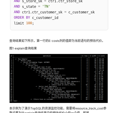
AND
=
 s_store_sk 
AND
=
'TN'
 s_state 
开
AND
=
 ctr1.ctr_customer_sk 
发
ORDER
BY
 c_customer_id

指
100
limit 
南
(9.1.0.x)
查询结果如下所示，第一行的E-costs列的值即为当前语句的预估代价。
开
发
图1
explain查询结果
指
南
(9.1.1.x)
使
用
前
必
读
本示例为了演示TopSQL的资源监控功能，需要将resource_track_cost参
DWS
数设置为比explain查询结果中的预估代价小的一个值，即将