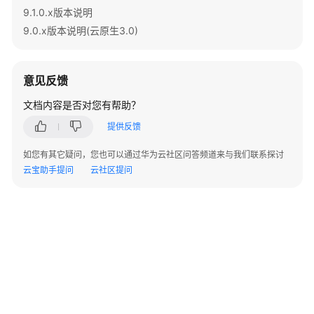
或
9.1.0.x版本说明
ODBC
9.0.x版本说明(云原生3.0)
进
行
DWS
意见反馈
二
次
文档内容是否对您有帮助？
开
提供反馈
发
如您有其它疑问，您也可以通过华为云社区问答频道来与我们联系探讨
DWS
云宝助手提问
云社区提问
资
源
监
控
用
户
资
源