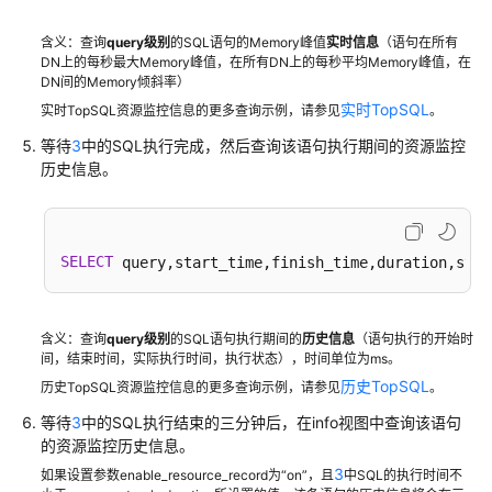
询
含义：查询
query
级别
的SQL语句的Memory峰值
实时信息
（语句在所有
DWS
DN上的每秒最大Memory峰值，在所有DN上的每秒平均Memory峰值，在
数
DN间的Memory倾斜率）
据
实时TopSQL
实时TopSQL资源监控信息的更多查询示例，请参见
。
等待
3
中的SQL执行完成，然后查询该语句执行期间的资源监控
DWS
历史信息。
排
序
规
则
SELECT
 query,start_time,finish_time,duration,stat
DWS
物
含义：查询
query
级别
的SQL语句执行期间的
历史信息
（语句执行的开始时
化
间，结束时间，实际执行时间，执行状态），时间单位为ms。
视
历史TopSQL
历史TopSQL资源监控信息的更多查询示例，请参见
。
图
等待
3
中的SQL执行结束的三分钟后，在info视图中查询该语句
DWS
的资源监控历史信息。
用
3
如果设置参数enable_resource_record为“on”，且
中SQL的执行时间不
户