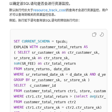
指
以确定该SQL语句是否会进行资源监控。
南
resource_track_cost
默认执行代价大于
的查询才会进行资源监控，用户
才可以查询到相关的资源监控信息。
最
例如，执行如下语句查询该SQL语句的预估执行代价：
佳
实
践
SET
CURRENT_SCHEMA
=
 tpcds;

WITH
AS
数
EXPLAIN 
 customer_total_return 
SELECT
as
据
( 
 sr_customer_sk 
 ctr_customer_sk,

as
迁
sr_store_sk 
sum
as
移
(SR_FEE) 
FROM
与
WHERE
=
AND
同
 sr_returned_date_sk 
 d_date_sk 
 d_year 
GROUP
BY
步
SELECT
FROM
开
WHERE
>
select
avg
 ctr1.ctr_total_return 
 (
(ctr_tot
发
FROM
指
WHERE
=
 ctr1.ctr_store_sk 
南