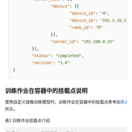
义
"device"
:
[
{
镜
像
"device_id"
:
"4"
,
训
"device_ip"
:
"192.1.10.254
练
"rank_id"
:
"0"
的
}
]
,
代
"server_id"
:
"192.168.0.25"
码
}
]
,
"status"
:
"completed"
,
准
"version"
:
"1.0"
备
}
模
型
训
训练作业在容器中的挂载点说明
练
镜
使用自定义镜像训练模型时，训练作业在容器中的挂载点参考如
表2
像
所示。
创
表2
训练作业挂载点介绍
建
训