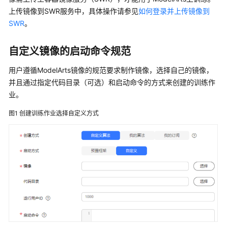
介
上传镜像到SWR服务中，具体操作请参见
如何登录并上传镜像到
绍
SWR
。
计
费
自定义镜像的启动命令规范
说
明
用户遵循ModelArts镜像的规范要求制作镜像，选择自己的镜像，
并且通过指定代码目录（可选）和启动命令的方式来创建的训练作
快
业。
速
图1
创建训练作业选择自定义方式
入
门
数
据
准
备
模
型