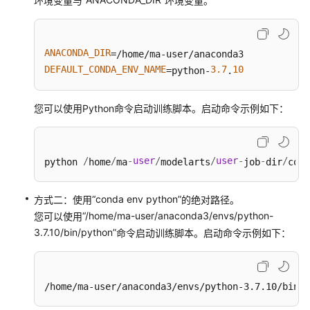
环境变量与
环境变量。
作
业
分
ANACONDA_DIR
布
DEFAULT_CONDA_ENV_NAME
3.7
10
=python-
.
式
模
您可以使用Python命令启动训练脚本。启动命令示例如下：
型
训
练
/
/
-
user
/
/
user
-
-
/
python 
home
ma
modelarts
job
dir
code
调
试
“conda env python”
方式二：使用
的绝对路径。
训
“/home/ma-user/anaconda3/envs/python-
您可以使用
练
作
3.7.10/bin/python”
命令启动训练脚本。启动命令示例如下：
业
模
/home/ma-user/anaconda3/envs/python-3.7.10/bin/p
型
训