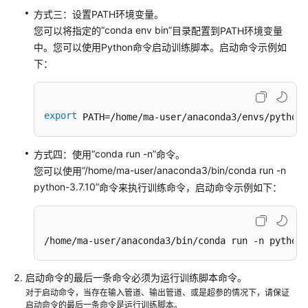
方式三：设置PATH环境变量。
练
优
“conda env bin”
您可以将指定的
目录配置到PATH环境变量
化
中。您可以使用Python命令启动训练脚本。启动命令示例如
加
下：
速
容
export
 PATH=/home/ma-user/anaconda3/envs/python-
错
与
故
“conda run -n”
方式四：使用
命令。
障
“/home/ma-user/anaconda3/bin/conda run -n
您可以使用
恢
python-3.7.10”
命令来执行训练命令，启动命令示例如下：
复
查
/home/ma-user/anaconda3/bin/conda run -n python-
看
与
管
启动命令的最后一条命令必须为运行训练脚本命令。
理
对于启动命令，当存在输入管道、输出管道、或是超参的情况下，请保证
训
启动命令的最后一条命令是运行训练脚本。