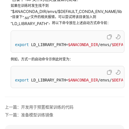
优
如果在训练时发生找不到
化
“$ANACONDA_DIR/envs/$DEFAULT_CONDA_ENV_NAME/lib
目录下
文件的相关报错，可以尝试将该目录加入到
”
“.so”
（AutoSearch）
，将以下命令放在上述启动方式命令前：
“LD_LIBRARY_PATH”
训
练
大
export
 LD_LIBRARY_PATH=
$ANACONDA_DIR
/envs/
$DEFAUL
盘
监
例如，方式一的启动命令示例此时变为：
控
管
export
 LD_LIBRARY_PATH=
$ANACONDA_DIR
/envs/
$DEFAUL
理
训
练
实
上一篇：开发用于预置框架训练的代码
验
下一篇：准备模型训练镜像
查
看