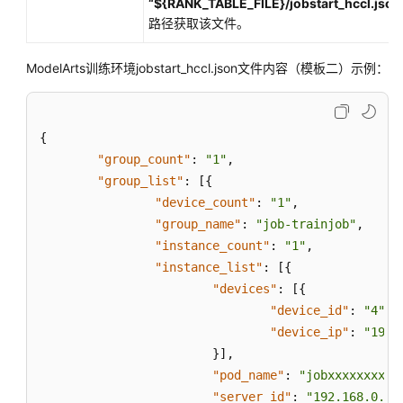
“${RANK_TABLE_FILE}/jobstart_hccl.json
练
路径获取该文件。
代
码
ModelArts训练环境jobstart_hccl.json文件内容（模板二）示例：
预
置
框
{
架
"group_count"
:
"1"
,
启
"group_list"
:
[
{
动
"device_count"
:
"1"
,
文
"group_name"
:
"job-trainjob"
,
件
"instance_count"
:
"1"
,
的
"instance_list"
:
[
{
启
动
"devices"
:
[
{
流
"device_id"
:
"4"
,
程
"device_ip"
:
"192.
说
}
]
,
明
"pod_name"
:
"jobxxxxxxxx-j
"server_id"
:
"192.168.0.25