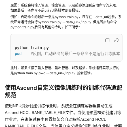
练
原因：系统会将输入管道、输出管道、以及超参添加到启动命令的末尾，
如果最后一条命令不是运行训练脚本则会报错。
作
例如：启动命令的最后一条是python train.py，且存在--data_url超参，系
业
统正常运行会执行python train.py --data_url=/input。但是当启动命令
python train.py后面有其他命令时，如下所示：
作
业
监
控
pwd
#反例，启动命令的最后一条命令不是运行训练脚本，而
与
可
视
此时，如果拼接了输入管道、输出管道、以及超参，系统运行实际执行的
是python train.py pwd --data_url=/input，就会报错。
化
使用Ascend自定义镜像训练时的训练代码适配
旧
版
规范
控
使用NPU资源创建训练作业时，系统会在训练容器里自动生成
制
台
Ascend HCCL RANK_TABLE_FILE文件。当使用预置框架创建训练
功
作业时，在训练过程中预置框架会自动解析Ascend HCCL
能
RANK_TABLE_FILE文件，当使用自定义镜像创建训练作业时，就要