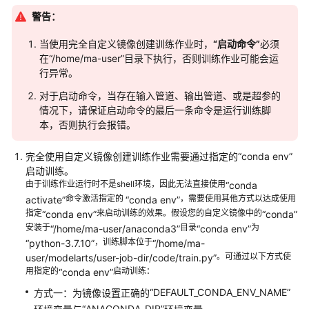
开
发
警告：
当使用完全自定义镜像创建训练作业时，
“启动命令”
必须
模
在
“/home/ma-user”
目录下执行，否则训练作业可能会运
型
行异常。
训
练
对于启动命令，当存在输入管道、输出管道、或是超参的
情况下，请保证启动命令的最后一条命令是运行训练脚
本，否则执行会报错。
概
述
完全使用自定义镜像创建训练作业需要通过指定的
“conda env”
启动训练。
准
由于训练作业运行时不是shell环境，因此无法直接使用
“conda
备
命令激活指定的
，需要使用其他方式以达成使用
activate”
“conda env”
工
指定
来启动训练的效果。假设您的自定义镜像中的
“conda env”
“conda”
作
安装于
目录
为
“/home/ma-user/anaconda3”
“conda env”
，训练脚本位于
“python-3.7.10”
“/home/ma-
创
。可通过以下方式使
user/modelarts/user-job-dir/code/train.py”
建
用指定的
启动训练：
“conda env”
训
“DEFAULT_CONDA_ENV_NAME”
方式一：为镜像设置正确的
练
“ANACONDA_DIR”