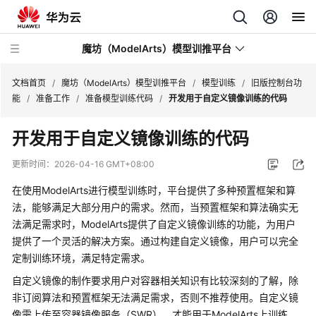
魔坊（ModelArts）模型训推平台
文档首页
/
魔坊（ModelArts）模型训推平台
/
模型训练
/
旧版控制台功
能
/
准备工作
/
准备模型训练代码
/
开发用于自定义镜像训练的代码
最
开发用于自定义镜像训练的代码
新
动
更新时间：
2026-04-16 GMT+08:00
态
在使用ModelArts进行模型训练时，平台提供了多种预置框架和算
服
法，能够满足大部分用户的需求。然而，当预置框架和算法确实无
务
法满足需求时，ModelArts提供了自定义镜像训练的功能，为用户
公
提供了一个灵活的解决方案。通过构建自定义镜像，用户可以完全
告
定制训练环境，满足特定需求。
自定义镜像的制作要求用户对容器相关知识有比较深刻的了解，除
产
非订阅算法和预置框架无法满足需求，否则不推荐使用。自定义镜
品
像需上传至容器镜像服务（SWR），才能用于ModelArts上训练。