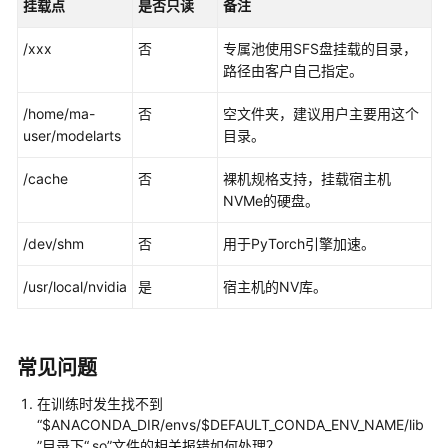
挂载点
是否只读
备注
练
作
/xxx
否
专属池使用SFS盘挂载的目录，
业
路径由客户自己指定。
创
/home/ma-
否
空文件夹，建议用户主要用这个
建
user/modelarts
目录。
调
试
/cache
否
裸机规格支持，挂载宿主机
作
NVMe的硬盘。
业
/dev/shm
否
用于PyTorch引擎加速。
创
/usr/local/nvidia
是
宿主机的NV库。
建
算
法
常见问题
自
动
在训练时发生找不到
模
“$ANACONDA_DIR/envs/$DEFAULT_CONDA_ENV_NAME/lib
型
”目录下“.so”文件的相关报错如何处理？