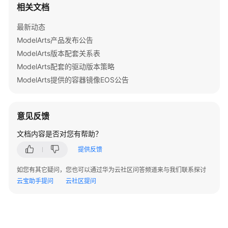
相关文档
训
练
最新动态
作
ModelArts产品发布公告
业
列
ModelArts版本配套关系表
表
ModelArts配套的驱动版本策略
和
ModelArts提供的容器镜像EOS公告
详
情
意见反馈
待
下
文档内容是否对您有帮助？
线
提供反馈
推
如您有其它疑问，您也可以通过华为云社区问答频道来与我们联系探讨
理
云宝助手提问
云社区提问
部
署
模