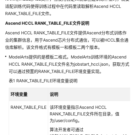
适配训练代码使得训练过程中在代码里读取解析Ascend HCCL
模
RANK_TABLE_FILE文件。
型
Ascend HCCL RANK_TABLE_FILE文件说明
训
练
Ascend HCCL RANK_TABLE_FILE文件提供Ascend分布式训练作
使
业的集群信息，用于Ascend芯片分布式通信，可以被HCCL集合通
用
信库解析。该文件格式有模板一和模板二两个版本。
流
ModelArts提供的是模板二格式。ModelArts训练环境的Ascend
程
HCCL RANK_TABLE_FILE文件名为jobstart_hccl.json，获取方式
可以通过预置的RANK_TABLE_FILE环境变量实现。
准
备
表1
RANK_TABLE_FILE环境变量说明
工
作
环境变量
说明
准
RANK_TABLE_FILE
该环境变量指示Ascend HCCL
备
RANK_TABLE_FILE文件所在目录，值
模
为/user/config。
型
算法开发者可通过
训