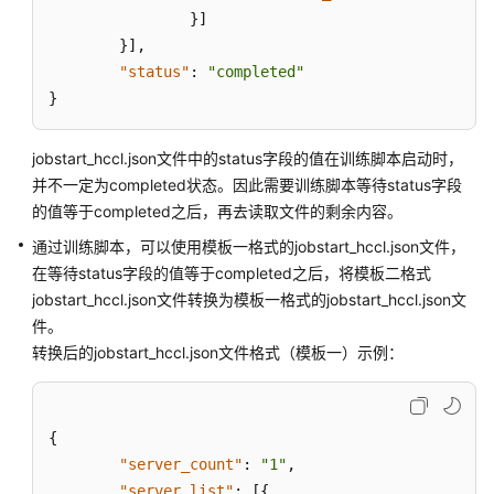
开
}
]
发
}
]
,
用
"status"
:
"completed"
于
}
预
置
框
jobstart_hccl.json文件中的status字段的值在训练脚本启动时，
架
并不一定为completed状态。因此需要训练脚本等待status字段
训
的值等于completed之后，再去读取文件的剩余内容。
练
通过训练脚本，可以使用模板一格式的jobstart_hccl.json文件，
的
在等待status字段的值等于completed之后，将模板二格式
代
码
jobstart_hccl.json文件转换为模板一格式的jobstart_hccl.json文
件。
开
转换后的jobstart_hccl.json文件格式（模板一）示例：
发
用
于
{
自
"server_count"
:
"1"
,
定
"server_list"
:
[
{