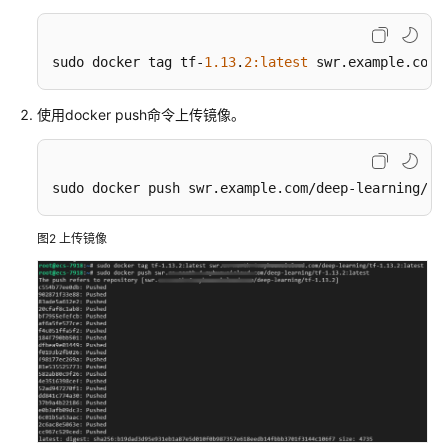
准
备
sudo docker tag tf-
1.13
.
2
:latest
 swr.example.com/
模
型
使用docker push命令上传镜像。
开
发
模
sudo docker push swr.example.com/deep-learning/tf
型
训
图2
上传镜像
练
推
理
部
署
模
型