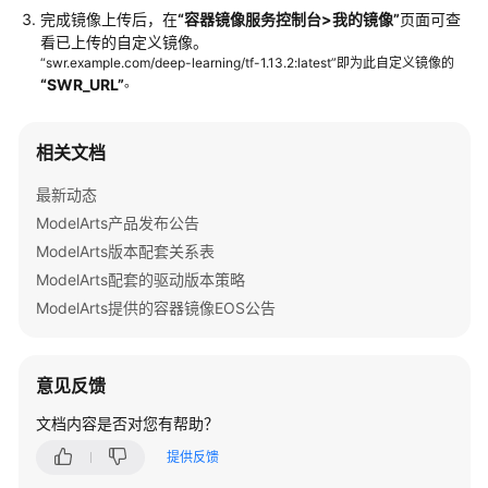
评
完成镜像上传后，在
“容器镜像服务控制台>我的镜像”
页面可查
测
看已上传的自定义镜像。
“swr.example.com/deep-learning/tf-1.13.2:latest”即为此自定义镜像的
模
。
“SWR_URL”
型
调
相关文档
用
最新动态
镜
ModelArts产品发布公告
像
ModelArts版本配套关系表
管
理
ModelArts配套的驱动版本策略
ModelArts提供的容器镜像EOS公告
算
力
资
意见反馈
源
管
文档内容是否对您有帮助？
理
提供反馈