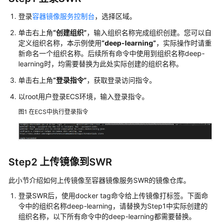
公
告
登录
容器镜像服务控制台
，选择区域。
单击右上角
“创建组织”
，输入组织名称完成组织创建。您可以自
产
定义组织名称，本示例使用
“deep-learning”
，实际操作时请重
品
新命名一个组织名称。后续所有命令中使用到组织名称deep-
介
learning时，均需要替换为此处实际创建的组织名称。
绍
单击右上角
“登录指令”
，获取登录访问指令。
计
以root用户登录ECS环境，输入登录指令。
费
图1
在ECS中执行登录指令
说
明
快
速
Step2 上传镜像到SWR
入
此小节介绍如何上传镜像至容器镜像服务SWR的镜像仓库。
门
登录SWR后，使用docker tag命令给上传镜像打标签。下面命
数
令中的组织名称deep-learning，请替换为Step1中实际创建的
据
组织名称，以下所有命令中的deep-learning都需要替换。