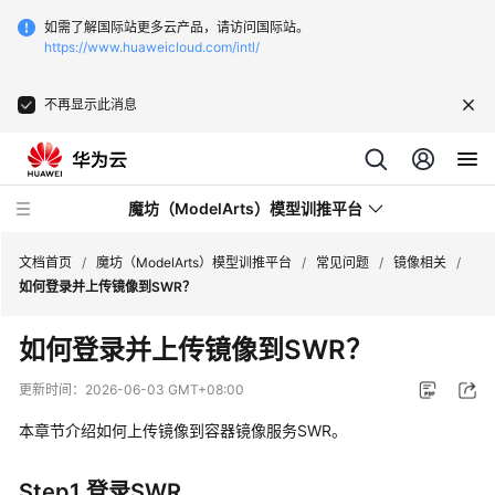
如需了解国际站更多云产品，请访问国际站。
https://www.huaweicloud.com/intl/
不再显示此消息
魔坊（ModelArts）模型训推平台
文档首页
/
魔坊（ModelArts）模型训推平台
/
常见问题
/
镜像相关
/
如何登录并上传镜像到SWR？
最
如何登录并上传镜像到SWR？
新
动
更新时间：
2026-06-03 GMT+08:00
态
本章节介绍如何上传镜像到容器镜像服务SWR。
服
务
Step1 登录SWR