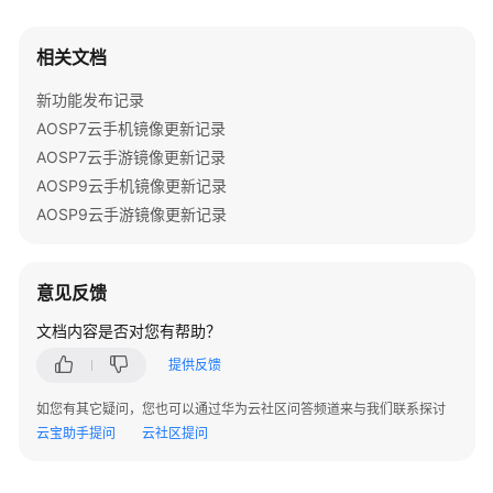
介
绍
相关文档
计
新功能发布记录
费
AOSP7云手机镜像更新记录
说
AOSP7云手游镜像更新记录
明
AOSP9云手机镜像更新记录
快
AOSP9云手游镜像更新记录
速
入
门
意见反馈
文档内容是否对您有帮助？
用
户
提供反馈
指
南
如您有其它疑问，您也可以通过华为云社区问答频道来与我们联系探讨
云宝助手提问
云社区提问
最
佳