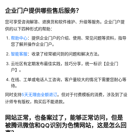
公
告
企业门户提供哪些售后服务？
您可享受咨询解答、退换货和软件维护、升级等服务。企业门户提
产
供的以下四种形式的帮助：
品
介
帮助中心
：提供企业门户的介绍、使用、常见问题等资料，指导
绍
您了解并操作企业门户。
智能客服
：收录了经常被问到的问题和解决方法。
快
速
云社区有定期发布最佳实践，技巧分享，统一标识【企业门
入
户】。
门
在线、工单或电话人工咨询，客户量较大的情况下需要您耐心等
待。
用
同时支持
5天无理由全额退订
。但对于付费模板的消费，涉及到了设
户
计师专有版权，购买后不能退款。
指
南
(多
网站正常，也备案过了，能够正常访问，但是
终
被腾讯微信和QQ识别为色情网站，这是怎么回
端