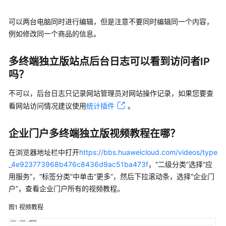
品
可以两台电脑同时进行编辑，但是注意不要同时编辑同一个内容，
术
语
例如修改同一个商品的信息。
责
多终端独立版站点后台日志可以看到访问者IP
任
吗？
共
担
不可以，后台日志只记录网站管理员对网站操作记录，如果您要查
看网站访问情况建议使用
统计插件
。
云
服
企业门户多终端独立版视频教程在哪？
务
等
在浏览器地址栏中打开
https://bbs.huaweicloud.com/videos/type
级
_4e923773968b476c8436d9ac51ba473f
，“二级分类”选择“应
协
用服务”，“标签分类”中单击“更多”，然后下拉滚动条，选择“企业门
议
户”，查看企业门户所有的视频教程。
（SLA）
图1
视频教程
白
皮