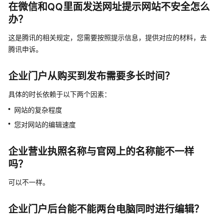
他
在微信和QQ里面发送网址提示网站不安全怎么
问
办？
题
这是腾讯的相关规定，您需要按照提示信息，提供对应的材料，去
视
腾讯申诉。
频
帮
企业门户从购买到发布需要多长时间？
助
具体的时长依赖于以下两个因素：
文
网站的复杂程度
档
下
您对网站的编辑速度
载
企业营业执照名称与官网上的名称能不一样
吗？
通
用
可以不一样。
参
考
企业门户后台能不能两台电脑同时进行编辑？
产