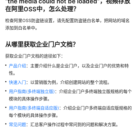
“the media could not be loaded”，视频存放
在阿里OSS中，怎么处理？
站
点
检查阿里OSS防盗链设置，请先配置防盗链白名单，把网站的域名
类
添加到白名单中。
模
板
从哪里获取企业门户文档？
类
获取企业门户文档的途径如下：
域
产品介绍
：主要介绍什么是企业门户，以及企业门户的优势和特
名
性。
类
快速入门
：以营销版为例，介绍创建网站的整个流程。
网
用户指南(多终端独立版)
：介绍企业门户多终端独立版规格的每个
站
模块的具体操作步骤。
编
用户指南(多终端自适应版)
：介绍企业门户多终端自适应版规格的
辑
每个模块的具体操作步骤。
类
常见问题
：汇总客户操作过程中常问到的问题和解决方案。
其