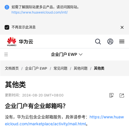
如需了解国际站更多云产品，请访问国际站。
https://www.huaweicloud.com/intl/
不再显示此消息
企业门户 EWP
文档首页
/
企业门户 EWP
/
常见问题
/
其他问题
/
其他类
其他类
最
新
更新时间：
2024-08-20 GMT+08:00
动
企业门户有企业邮箱吗？
态
没有，华为云包含企业邮箱服务，具体请参考：
https://www.huaw
服
eicloud.com/marketplace/activity/mail.html
。
务