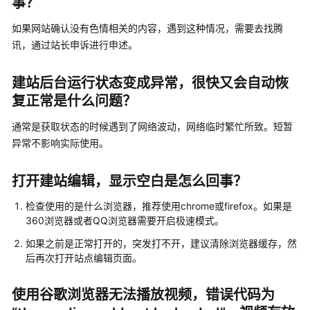
事？
自
适
如果网站确认没有色情相关的内容，遇到这种情况，需要去找腾
应
讯，通过站长申诉进行申述。
版)
建站后台运行状态变成异常，很快又会自动恢
用
户
复正常是什么问题？
指
通常是获取状态的时候遇到了网络波动，网络临时繁忙所致。短暂
南
异常不影响实际使用。
(多
终
端
打开建站编辑，显示空白是怎么回事？
独
立
检查使用的是什么浏览器，推荐使用chrome或firefox。如果是
版)
360浏览器或者QQ浏览器需要开启极速模式。
如果之前是正常打开的，突发打不开，建议清除浏览器缓存，然
常
后再次打开站点编辑页面。
见
问
使用谷歌浏览器无法播放视频，错误代码为
题