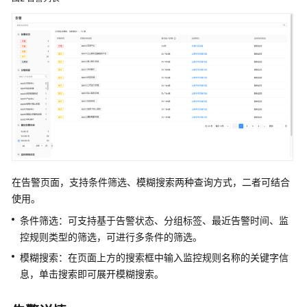
包
On
华
为
云
解
决
方
案
实
践
在告警页面，支持条件筛选、模糊搜索两种查询方式，二者可结合
易
路
使用。
People+一
条件筛选：可支持基于告警状态、分组标签、最近告警时间、监
站
控规则类型的筛选，可进行多条件的筛选。
式
模糊搜索：在页面上方的搜索框中输入监控规则名称的关键字信
HCM
人
息，单击搜索即可展开模糊搜索。
力
资