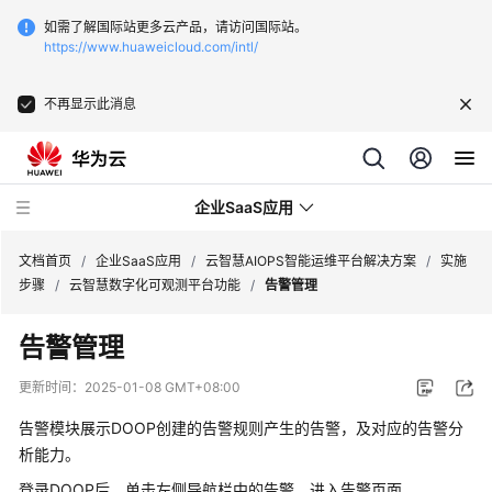
如需了解国际站更多云产品，请访问国际站。
https://www.huaweicloud.com/intl/
不再显示此消息
企业SaaS应用
文档首页
/
企业SaaS应用
/
云智慧AIOPS智能运维平台解决方案
/
实施
步骤
/
云智慧数字化可观测平台功能
/
告警管理
北
告警管理
京
易
更新时间：
2025-01-08 GMT+08:00
动
纷
告警模块展示DOOP创建的告警规则产生的告警，及对应的告警分
享
析能力。
客
登录DOOP后，单击左侧导航栏中的告警，进入告警页面。