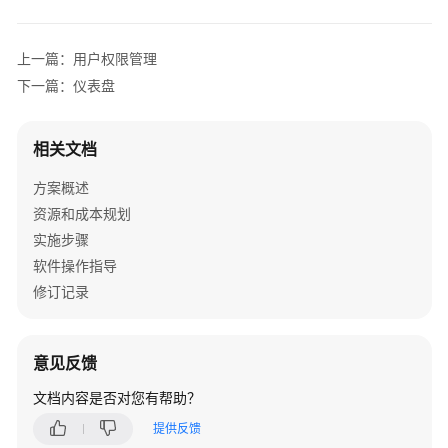
容
上一篇：用户权限管理
联
云
下一篇：仪表盘
容
犀
相关文档
Copilot
智
方案概述
能
资源和成本规划
平
台
实施步骤
解
软件操作指导
决
修订记录
方
案
意见反馈
盖
雅
文档内容是否对您有帮助？
工
提供反馈
场