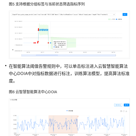
图5
支持根据分组标签与当前状态筛选指标序列
金
财
互
联
业
财
税
一
体
在智能算法阈值告警规则中，可以单击标注进入云智慧智能算法
化
中心DOIA中对指标数据进行标注，训练算法模型，提高算法标准
解
度。
决
方
图6
云智慧智能算法中心DOIA
案
湃
睿
产
品