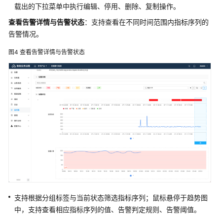
平
载出的下拉菜单中执行编辑、停用、删除、复制操作。
台
查看告警详情与告警状态
：支持查看在不同时间范围内指标序列的
解
告警情况。
决
方
图4
查看告警详情与告警状态
案
百
望
云
票
财
税
一
体
化
解
决
支持根据分组标签与当前状态筛选指标序列；鼠标悬停于趋势图
方
中，支持查看相应指标序列的值、告警判定规则、告警阈值。
案