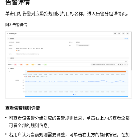
告警详情
源
管
单击目标告警对应监控规则列的目标名称，进入告警分组详情页。
理
图3
告警详情
平
台
解
决
方
案
实
践
德
勤
智
慧
查看告警规则详情
财
可查看该告警分组对应的告警规则信息，单击右上方的查看全部
务
可看全部的规则信息。
共
享
若用户认为当前规则需要调整，可单击右上方的操作按钮，在加