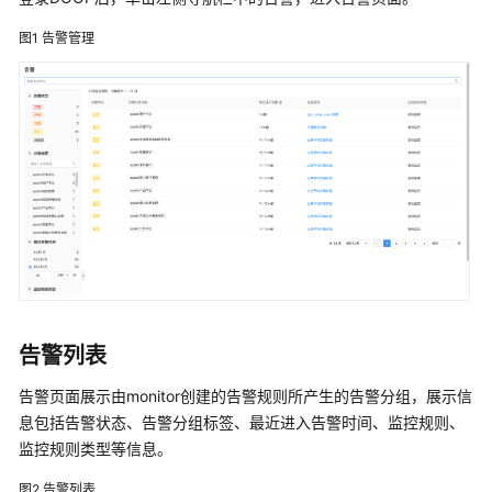
户
管
图1
告警管理
理
解
决
方
案
用
友
BIP
大
型
企
业
告警列表
数
告警页面展示由monitor创建的告警规则所产生的告警分组，展示信
智
化
息包括告警状态、告警分组标签、最近进入告警时间、监控规则、
速
监控规则类型等信息。
达
图2
告警列表