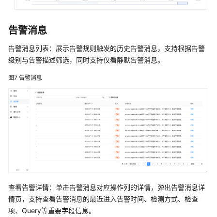
生
命
周
告警消息
期
管
告警消息列表：展示告警规则触发的历史告警消息，支持根据告警
理
级别与告警描述筛选，同时支持仅看静默告警消息。
解
决
图7
告警消息
方
案
朗
新
人
力
资
源
解
查看告警详情：单击告警消息对应操作列的详情，弹出告警消息详
决
情页，支持查看告警消息的最近进入告警时间、检测方式、检查
方
项、Query等重要字段信息。
案