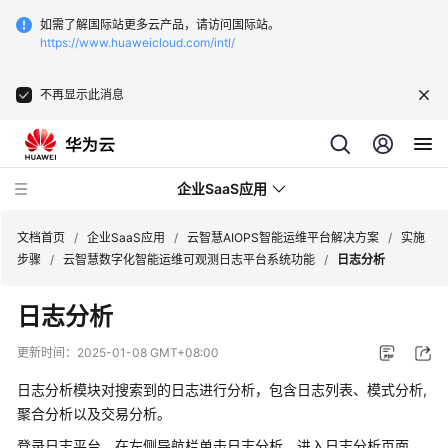
如需了解国际站更多云产品，请访问国际站。
https://www.huaweicloud.com/intl/
不再显示此消息
企业SaaS应用
文档首页
/
企业SaaS应用
/
云智慧AIOPS智能运维平台解决方案
/
实施
步骤
/
云智慧数字化智能运维可观测日志平台系统功能
/
日志分析
北
日志分析
京
易
更新时间：
2025-01-08 GMT+08:00
动
纷
日志分析模块对搜索到的日志进行分析，包含日志列表、模式分析,
享
聚合分析以及交易分析。
客
登录日志平台，在左侧导航栏单击日志分析，进入日志分析页面。