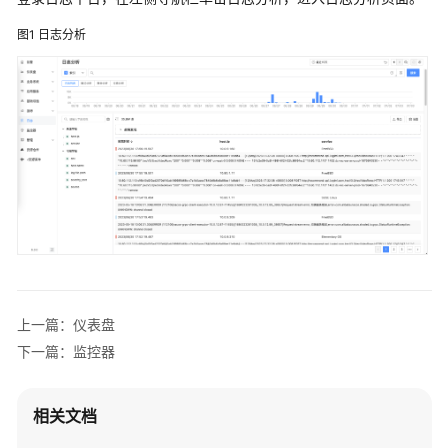
户
管
图1
日志分析
理
解
决
方
案
用
友
BIP
大
型
企
业
上一篇：仪表盘
数
下一篇：监控器
智
化
速
相关文档
达