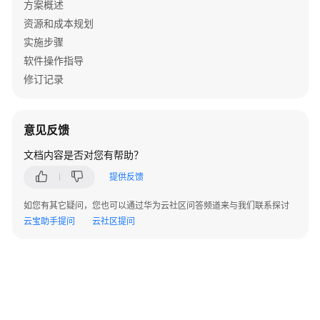
包
方案概述
On
资源和成本规划
华
实施步骤
为
软件操作指导
云
修订记录
解
决
方
案
意见反馈
实
文档内容是否对您有帮助？
践
提供反馈
易
如您有其它疑问，您也可以通过华为云社区问答频道来与我们联系探讨
路
云宝助手提问
云社区提问
People+一
站
式
HCM
人
力
资