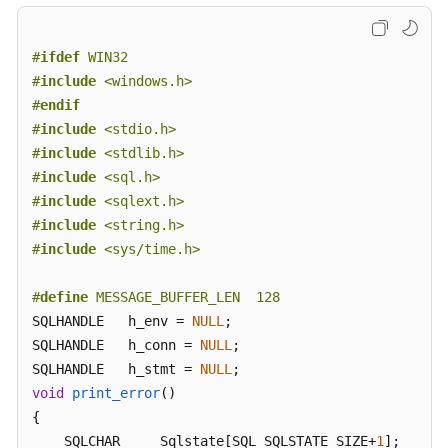
指
南
#
ifdef
 WIN32
开
#
include
<windows.h>
发
#
endif
指
#
include
<stdio.h>
南
#
include
<stdlib.h>
#
include
<sql.h>
开
#
include
<sqlext.h>
发
#
include
<string.h>
指
#
include
<sys/time.h>
南
（分
#
define
 MESSAGE_BUFFER_LEN  128
布
SQLHANDLE   h_env = 
式
NULL
;

_V2.0-
SQLHANDLE   h_conn = 
NULL
;

10.x）
SQLHANDLE   h_stmt = 
NULL
void
print_error
()
开
{

发
    SQLCHAR     Sqlstate[SQL_SQLSTATE_SIZE+
1
];
