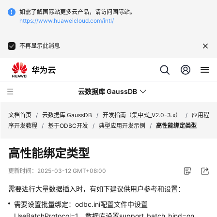
如需了解国际站更多云产品，请访问国际站。
https://www.huaweicloud.com/intl/
不再显示此消息
云数据库 GaussDB
文档首页
/
云数据库 GaussDB
/
开发指南（集中式_V2.0-3.x）
/
应用程
序开发教程
/
基于ODBC开发
/
典型应用开发示例
/
高性能绑定类型
最
高性能绑定类型
新
动
更新时间：
2025-03-12 GMT+08:00
态
需要进行大量数据插入时，有如下建议供用户参考和设置：
服
需要设置批量绑定：odbc.ini配置文件中设置
务
UseBatchProtocol=1、数据库设置support_batch_bind=on。