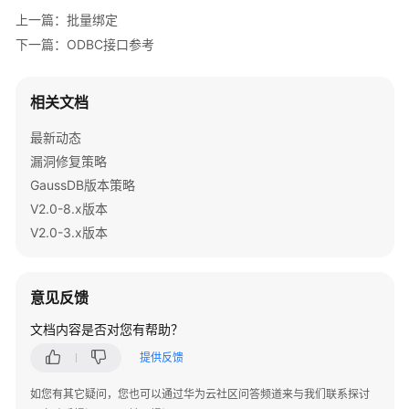
指
上一篇：批量绑定
    ret = 
南
SQLGetDiagRec
(SQL_HANDLE_ENV, h_env, 
1
, Sq
（集
下一篇：ODBC接口参考
if
 ( SQL_SUCCESS == ret)

中
    {

式
printf
(
"\n ENV ERROR-%05d %s"
, NativeError, 
相关文档
_V2.0-
return
;

8.x）
    }

最新动态
漏洞修复策略
开
return
;

GaussDB版本策略
发
}

指
V2.0-8.x版本
南
V2.0-3.x版本
/* 期盼函数返回SQL_SUCCESS */
（分
#
define
 RETURN_IF_NOT_SUCCESS(func) \

布
{\

式
意见反馈
_V2.0-
    SQLRETURN ret_value = (func);\

3.x）
文档内容是否对您有帮助？
if
 (SQL_SUCCESS != ret_value)\

    {\

提供反馈
开
        print_error();\

发
如您有其它疑问，您也可以通过华为云社区问答频道来与我们联系探讨
        printf(
"\n failed line = %u: expect SQL_SUCC
指