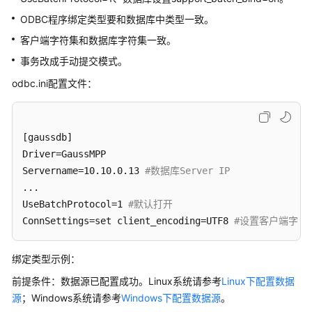
公
ODBC程序绑定类型要和数据库中类型一致。
告
客户端字符集和数据库字符集一致。
产
事务改成手动提交模式。
品
odbc.ini配置文件：
介
绍
计
[gaussdb]

费
Driver=GaussMPP

说
Servername=10.10.0.13 
#数据库Server IP
明
...

UseBatchProtocol=1 
#默认打开
快
ConnSettings=set client_encoding=UTF8 
#设置客户端字符编
速
入
门
绑定类型示例：
前提条件：数据源已配置成功。Linux系统请参考
Linux下配置数据
用
源
；Windows系统请参考
Windows下配置数据源
。
户