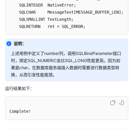
指
    SQLINTEGER  NativeError;

南
    SQLCHAR     MessageText[MESSAGE_BUFFER_LEN];

（集
    SQLSMALLINT TextLength;

中
    SQLRETURN   ret = SQL_ERROR;

式
_V2.0-
    ret = 
SQLGetDiagRec
(SQL_HANDLE_STMT, h_stmt, 
1
, 
10.x）
说明：
if
 ( SQL_SUCCESS == ret)

上述用例中定义了number列，调用SQLBindParameter接口
    {

开
时，绑定SQL_NUMERIC会比SQL_LONG性能更高。因为如
发
printf
(
"\n STMT ERROR-%05d %s"
, NativeError,
果是char，在数据库服务端插入数据时需要进行数据类型转
指
return
;

换，从而引发性能瓶颈。
南
    }

（分
布
运行结果如下：
    ret = 
SQLGetDiagRec
(SQL_HANDLE_DBC, h_conn, 
1
, S
式
if
 ( SQL_SUCCESS == ret)

_V2.0-
    {

8.x）
Complete!
printf
(
"\n CONN ERROR-%05d %s"
, NativeError,
return
;

开
    }

发