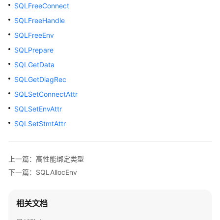
指
SQLFreeConnect
南
SQLFreeHandle
SQLFreeEnv
开
发
SQLPrepare
指
SQLGetData
南
SQLGetDiagRec
开
SQLSetConnectAttr
发
SQLSetEnvAttr
指
SQLSetStmtAttr
南
（分
布
式
上一篇：高性能绑定类型
_V2.0-
下一篇：SQLAllocEnv
10.x）
开
相关文档
发