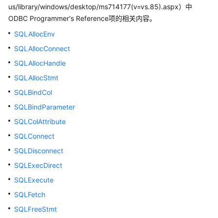
公
us/library/windows/desktop/ms714177(v=vs.85).aspx）中
告
ODBC Programmer's Reference项的相关内容。
SQLAllocEnv
产
品
SQLAllocConnect
介
SQLAllocHandle
绍
SQLAllocStmt
计
SQLBindCol
费
SQLBindParameter
说
SQLColAttribute
明
SQLConnect
快
SQLDisconnect
速
SQLExecDirect
入
门
SQLExecute
SQLFetch
用
SQLFreeStmt
户