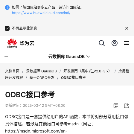
如需了解国际站更多云产品，请访问国际站。
https://www.huaweicloud.com/intl/
不再显示此消息
云数据库 GaussDB
文档首页
/
云数据库 GaussDB
/
开发指南（集中式_V2.0-3.x）
/
应用程
序开发教程
/
基于ODBC开发
/
ODBC接口参考
最
ODBC接口参考
新
动
更新时间：
2025-03-12 GMT+08:00
态
ODBC接口是一套提供给用户的API函数，本节将对部分常用接口做
服
具体描述，若涉及其他接口可参考msdn（网址：
务
https://msdn.microsoft.com/en-