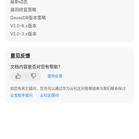
最新动态
指
南
漏洞修复策略
（集
GaussDB版本策略
中
V2.0-8.x版本
式
V2.0-3.x版本
_V2.0-
10.x）
意见反馈
开
发
文档内容是否对您有帮助？
指
提供反馈
南
（分
如您有其它疑问，您也可以通过华为云社区问答频道来与我们联系探讨
布
云宝助手提问
云社区提问
式
_V2.0-
8.x）
开
发