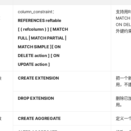
column_constraint：
支持用REFE
E
MATCH 
REFERENCES reftable
ON DEL
[ ( refcolumn ) ] [ MATCH
外键约
FULL | MATCH PARTIAL |
MATCH SIMPLE ][ ON
DELETE action ] [ ON
UPDATE action ]
块
CREATE EXTENSION
把一个
用，不
DROP EXTENSION
删除已
用。
数
CREATE AGGREGATE
定义一