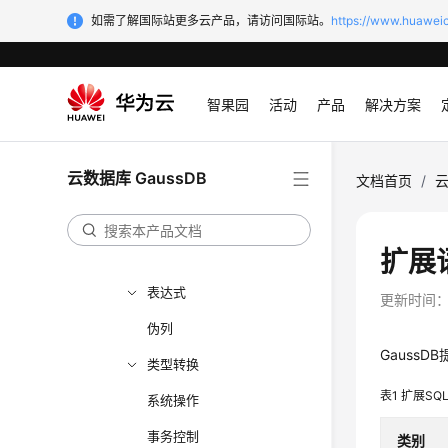
应用程序开发教程
如需了解国际站更多云产品，请访问国际站。
https://www.huaweic
SQL调优指南
SQL参考
智果园
活动
产品
解决方案
SQL
关键字
云数据库 GaussDB
文档首页
/
云
数据类型
常量与宏
扩展
函数和操作符
表达式
更新时间
伪列
GaussDB
类型转换
表1
扩展SQ
系统操作
事务控制
类别