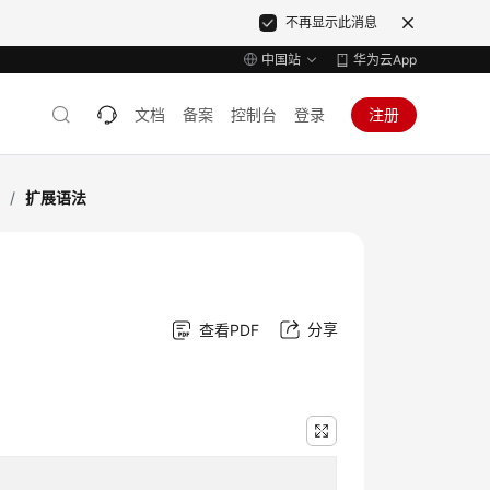
不再显示此消息
中国站
华为云App
文档
备案
控制台
登录
注册
录
/
扩展语法
分享
查看PDF