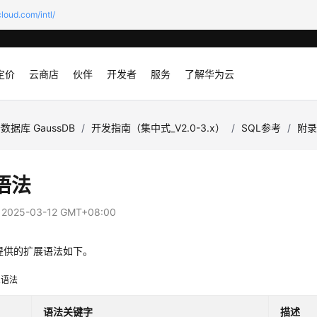
loud.com/intl/
定价
云商店
伙伴
开发者
服务
了解华为云
数据库 GaussDB
/
开发指南（集中式_V2.0-3.x）
/
SQL参考
/
附
语法
：
2025-03-12 GMT+08:00
提供的扩展语法如下。
L语法
语法关键字
描述