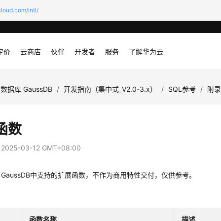
loud.com/intl/
定价
云商店
伙伴
开发者
服务
了解华为云
数据库 GaussDB
/
开发指南（集中式_V2.0-3.x）
/
SQL参考
/
附
函数
：
2025-03-12 GMT+08:00
了
GaussDB
中支持的扩展函数，不作为商用特性交付，仅供参考。
函数名称
描述