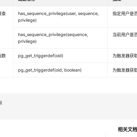
限查
has_sequence_privilege(user, sequence,
指定用户是
privilege)
has_sequence_privilege(sequence,
当前用户是
privilege)
函数
pg_get_triggerdef(oid)
为触发器获取CR
pg_get_triggerdef(oid, boolean)
为触发器获取CR
录
相关文