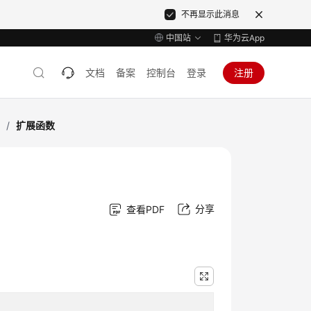
不再显示此消息
中国站
华为云App
文档
备案
控制台
登录
注册
录
/
扩展函数
分享
查看PDF