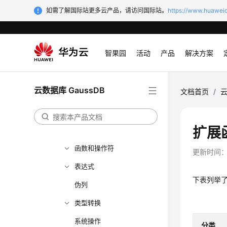
开发设计建议
如需了解国际站更多云产品，请访问国际站。
https://www.huaweic
应用程序开发教程
SQL调优指南
智果园
活动
产品
解决方案
SQL参考
SQL
云数据库 GaussDB
文档首页
/
云
关键字
数据类型
扩展
常量与宏
函数和操作符
更新时间
表达式
下表列举
伪列
类型转换
系统操作
分类