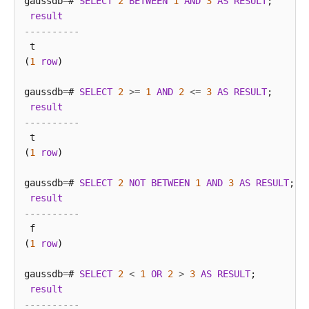
gaussdb
=
# 
SELECT
2
BETWEEN
1
AND
3
AS
RESULT
;

指
result
南
----------
（集
 t

中
(
1
row
)

式
_V2.0-
gaussdb
=
# 
SELECT
2
>=
1
AND
2
<=
3
AS
RESULT
;

8.x）
result
----------
开
 t

发
(
1
row
)

指
南
gaussdb
=
# 
SELECT
2
NOT
BETWEEN
1
AND
3
AS
RESULT
;

（分
result
布
----------
式
 f

_V2.0-
(
1
row
)

3.x）
gaussdb
=
# 
SELECT
2
<
1
OR
2
>
3
AS
RESULT
;

开
result
发
----------
指