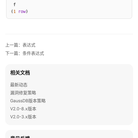
 f

南
(
1
row
)

（集
中
gaussdb
=
# 
SELECT
2
+
2
IS
NULL
AS
RESULT
;

式
result
_V2.0-
----------
3.x）
上一篇：表达式
 f

(
1
row
)

下一篇：条件表达式
数
据
gaussdb
=
# 
SELECT
2
+
2
IS
NOT
NULL
AS
RESULT
;

库
相关文档
result
系
----------
统
最新动态
 t

概
漏洞修复策略
(
1
row
)

述
GaussDB版本策略
gaussdb
=
# 
SELECT
2
+
2
 ISNULL 
AS
RESULT
;

V2.0-8.x版本
数
result
据
V2.0-3.x版本
----------
库
 f

安
(
1
row
)

全