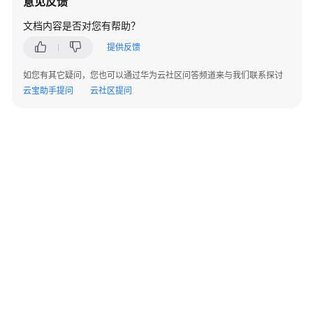
意见反馈
gaussdb
=
# 
SELECT
2
+
2
 NOTNULL 
AS
RESULT
;

文档内容是否对您有帮助？
数
result
据
提供反馈
----------
库
 t

使
如您有其它疑问，您也可以通过华为云社区问答频道来与我们联系探讨
(
1
row
)

用
云宝助手提问
云社区提问
入
gaussdb
=
# 
SELECT
2
+
2
IS
DISTINCT
FROM
NULL
AS
RESUL
门
result
----------
开
 t

发
(
1
row
)

设
计
gaussdb
=
# 
SELECT
2
+
2
IS
NOT
DISTINCT
FROM
NULL
AS
R
建
result
议
----------
 f

应
(
1
row
)

用
gaussdb
=
#  
create
 database test2 DBCOMPATIBILITY  
'
程
CREATE
 DATABASE

©2026 Huaweicloud.com 版权所有
黔ICP备20004760号-14
苏B2-20130048号
序
A2.B1.B2-20070312
gaussdb
=
#  \c b_database
