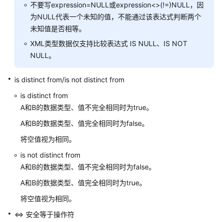
指
不要写expression=NULL或expression<>(!=)NULL，因
南
为NULL代表一个未知的值，不能通过该表达式判断两个
未知值是否相等。
开
XML类型数据仅支持比较表达式 IS NULL、IS NOT
发
NULL。
指
南
is distinct from/is not distinct from
开
is distinct from
发
A和B的数据类型、值不完全相同时为true。
指
A和B的数据类型、值完全相同时为false。
南
（分
将空值视为相同。
布
is not distinct from
式
A和B的数据类型、值不完全相同时为false。
_V2.0-
10.x）
A和B的数据类型、值完全相同时为true。
将空值视为相同。
开
<=> 安全等于操作符
发