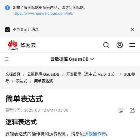
如需了解国际站更多云产品，请访问国际站。
https://www.huaweicloud.com/intl/
不再显示此消息
云数据库 GaussDB
文档首页
/
云数据库 GaussDB
/
开发指南（集中式_V2.0-3.x）
/
SQL参
考
/
表达式
/
简单表达式
最
简单表达式
新
动
更新时间：
2025-03-12 GMT+08:00
态
逻辑表达式
服
逻辑表达式的操作符和运算规则，请参见
逻辑操作符
。
务