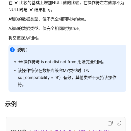
指
在 '=' 比较的基础上增加NULL值的比较，在操作符左右值都不为
南
NULL时与 '=' 结果相同。
（集
A和B的数据类型、值不完全相同时为false。
中
式
A和B的数据类型、值完全相同时为true。
_V2.0-
将空值视为相同。
10.x）
说明：
开
发
<=>操作符与 is not distinct from 用法完全相同。
指
该操作符仅在数据库兼容MY类型时（即
南
sql_compatibility = 'B'）有效，其他类型不支持该操作
（分
符。
布
式
_V2.0-
示例
8.x）
开
发