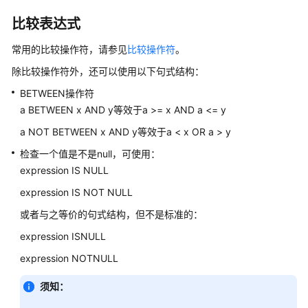
公
告
比较表达式
常用的比较操作符，请参见
比较操作符
。
产
品
除比较操作符外，还可以使用以下句式结构：
介
BETWEEN操作符
绍
a BETWEEN x
AND y等效于a >= x AND a <= y
计
a NOT BETWEEN
x AND y等效于a < x OR a > y
费
检查一个值是不是null，可使用：
说
expression
IS NULL
明
expression IS NOT NULL
快
或者与之等价的句式结构，但不是标准的：
速
expression
ISNULL
入
门
expression NOTNULL
用
须知：
户