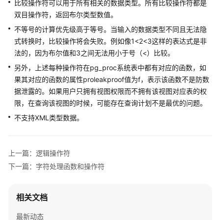
比较操作符可以用于所有相关的数据类型。所有比较操作符都是
指
双目操作符，返回布尔类型数值。
南
不等号的计算优先级高于等号。当输入的数据类型不同且无法隐
开
式转换时，比较操作将会失败。例如像1<2<3这样的表达式是非
发
法的，因为布尔值和3之间无法用小于号（<）比较。
指
另外，上述每种操作符在pg_proc系统表中都有对应的函数，如
南
果其对应的函数的属性proleakproof值为f，表示该函数不是防数
据泄露的。如果用户只拥有视图权限而不拥有该视图对应表的权
开
限，在查询该视图的时候，可能存在查询计划不是最优的问题。
发
指
不支持XML类型数据。
南
（分
布
上一篇：逻辑操作符
式
下一篇：字符处理函数和操作符
_V2.0-
10.x）
相关文档
开
发
最新动态