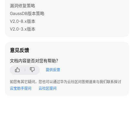
指
漏洞修复策略
南
GaussDB版本策略
（集
V2.0-8.x版本
中
式
V2.0-3.x版本
_V2.0-
10.x）
意见反馈
开
文档内容是否对您有帮助？
发
指
提供反馈
南
（分
如您有其它疑问，您也可以通过华为云社区问答频道来与我们联系探讨
布
云宝助手提问
云社区提问
式
_V2.0-
8.x）
开
发