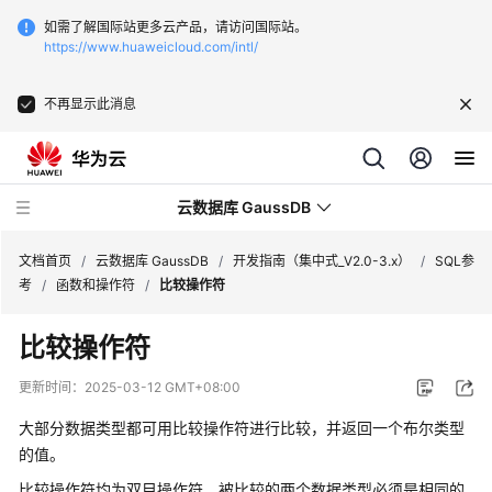
如需了解国际站更多云产品，请访问国际站。
https://www.huaweicloud.com/intl/
不再显示此消息
云数据库 GaussDB
文档首页
/
云数据库 GaussDB
/
开发指南（集中式_V2.0-3.x）
/
SQL参
考
/
函数和操作符
/
比较操作符
最
比较操作符
新
动
更新时间：
2025-03-12 GMT+08:00
态
大部分数据类型都可用比较操作符进行比较，并返回一个布尔类型
服
的值。
务
比较操作符均为双目操作符，被比较的两个数据类型必须是相同的