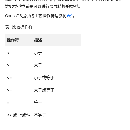
公
数据类型或者是可以进行隐式转换的类型。
告
GaussDB
提供的比较操作符请参见
表1
。
产
表1
比较操作符
品
介
操作符
描述
绍
<
小于
计
费
>
大于
说
明
<=
小于或等于
快
>=
大于或等于
速
入
=
等于
门
<> 或 !=或^=
不等于
用
户