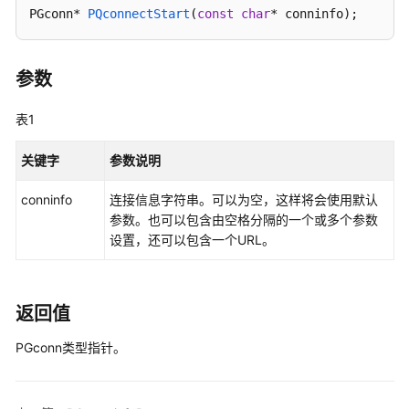
介
PGconn* 
PQconnectStart
(
const
char
* conninfo)
;
绍
计
参数
费
说
表1
明
关键字
参数说明
快
速
conninfo
连接信息字符串。可以为空，这样将会使用默认
入
参数。也可以包含由空格分隔的一个或多个参数
门
设置，还可以包含一个URL。
用
户
指
返回值
南
PGconn类型指针。
开
发