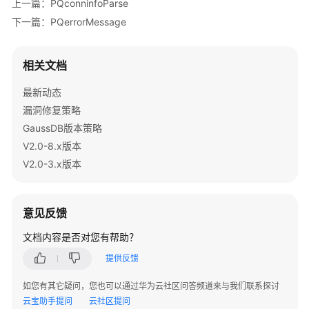
指
上一篇：PQconninfoParse
南
下一篇：PQerrorMessage
开
发
相关文档
指
最新动态
南
（分
漏洞修复策略
布
GaussDB版本策略
式
V2.0-8.x版本
_V2.0-
V2.0-3.x版本
8.x）
开
意见反馈
发
指
文档内容是否对您有帮助？
南
提供反馈
（集
中
如您有其它疑问，您也可以通过华为云社区问答频道来与我们联系探讨
式
云宝助手提问
云社区提问
_V2.0-