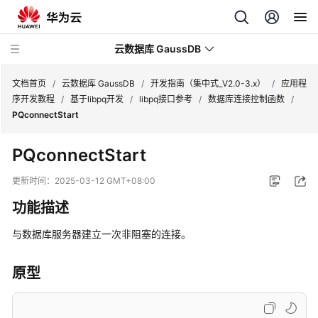
云数据库 GaussDB
文档首页
/
云数据库 GaussDB
/
开发指南（集中式_V2.0-3.x）
/
应用程
序开发教程
/
基于libpq开发
/
libpq接口参考
/
数据库连接控制函数
/
PQconnectStart
最
新
PQconnectStart
动
态
更新时间：
2025-03-12 GMT+08:00
功能描述
服
务
与数据库服务器建立一次非阻塞的连接。
公
告
原型
产
品