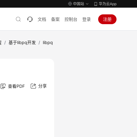
中国站
华为云App
文档
备案
控制台
登录
注册
程
/
基于libpq开发
/
libpq
分享
查看PDF