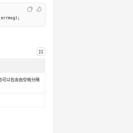
 errmsg)
;
也可以包含由空格分隔