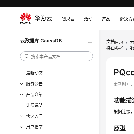
智果园
活动
产品
解决方
云数据库 GaussDB
文档首页
/
云
接口参考
/
PQco
最新动态
服务公告
更新时间
产品介绍
功能描
计费说明
根据连接
快速入门
用户指南
原型