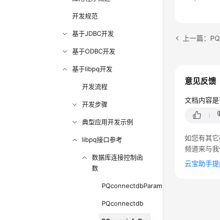
开发规范
基于JDBC开发
上一篇：PQc
基于ODBC开发
基于libpq开发
意见反馈
开发流程
文档内容是
开发步骤
典型应用开发示例
如您有其它
libpq接口参考
频道来与我
数据库连接控制函
云宝助手提
数
PQconnectdbParams
PQconnectdb