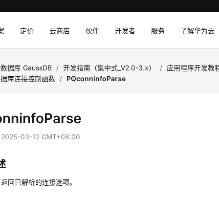
案
定价
云商店
伙伴
开发者
服务
了解华为云
数据库 GaussDB
/
开发指南（集中式_V2.0-3.x）
/
应用程序开发教
数据库连接控制函数
/
PQconninfoParse
nninfoParse
：
2025-03-12 GMT+08:00
述
，返回已解析的连接选项。