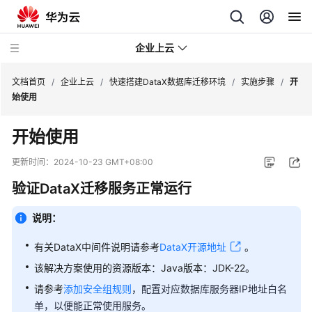
企业上云
文档首页
/
企业上云
/
快速搭建DataX数据库迁移环境
/
实施步骤
/
开
始使用
SAP
开始使用
监
控
更新时间：
2024-10-23 GMT+08:00
验证DataX迁移服务正常运行
CDN
下
说明：
载
加
有关DataX中间件说明请参考
DataX开源地址
。
速
该解决方案使用的资源版本：Java版本：JDK-22。
全
请参考
添加安全组规则
，配置对应数据库服务器IP地址白名
球
单，以便能正常使用服务。