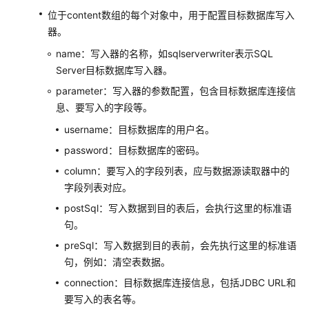
速
位于content数组的每个对象中，用于配置目标数据库写入
部
器。
署
name：写入器的名称，如sqlserverwriter表示SQL
高
Server目标数据库写入器。
可
用
parameter：写入器的参数配置，包含目标数据库连接信
七
息、要写入的字段等。
层
username：目标数据库的用户名。
负
载
password：目标数据库的密码。
均
column：要写入的字段列表，应与数据源读取器中的
衡
字段列表对应。
postSql：写入数据到目的表后，会执行这里的标准语
SAP
句。
Backint
安
preSql：写入数据到目的表前，会先执行这里的标准语
装
句，例如：清空表数据。
指
connection：目标数据库连接信息，包括JDBC URL和
南
要写入的表名等。