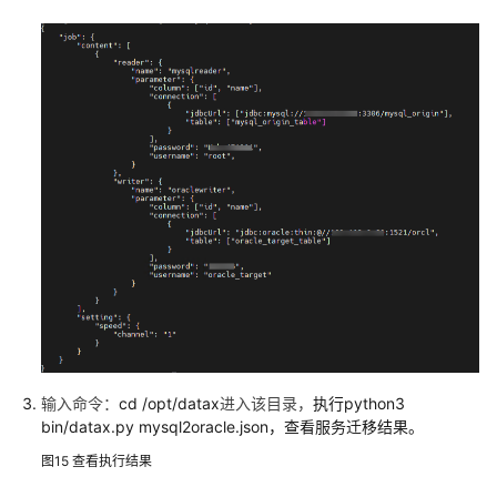
Redis
集
群
快
速
部
署
赛
瀚
德
MES
系
统
基
输入命令：
cd /opt/datax
进入该目录，
执行python3
于
bin/datax.py mysql2oracle.json，查看服务迁移结果。
Ploto
图15
查看执行结果
构
建