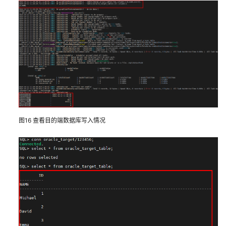
自
动
驾
驶
平
台
无
服
务
器
图16
查看目的端数据库写入情况
日
志
实
时
分
析
快
速