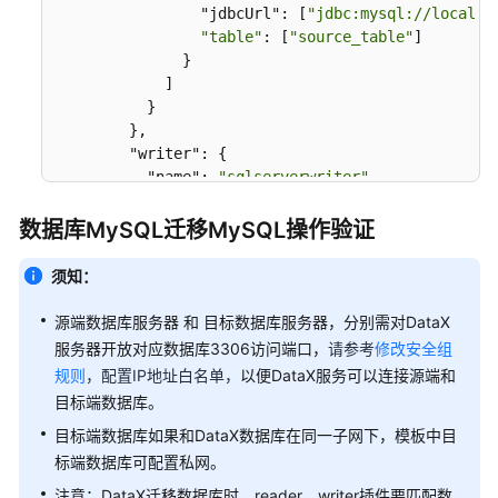
配
                "jdbcUrl": [
"jdbc:mysql://localho
置
"table"
: [
"source_table"
]

              }

快
            ]

          }

速
        },

部
        "writer": {

署
          "name": 
"sqlserverwriter"
,

战
"parameter"
: {

斧
            "username": 
"sqlserver_user"
,

数据库MySQL迁移MySQL操作验证
跨
"password"
: 
"sqlserver_password"
,

境
"column"
: [
"id"
, 
"name"
, 
"age"
],

须知：
电
"connection"
: [

商
              {

源端数据库服务器 和 目标数据库服务器，分别需对DataX
管
                "jdbcUrl": 
"jdbc:sqlserver://loca
服务器开放对应数据库3306访问端口，
请参考
修改安全组
理
"table"
: [
"target_table"
]

规则
，配置IP地址白名单，
以便DataX服务可以连接源端和
系
              }

统
目标端数据库。
            ]

          }

目标端数据库如果和DataX数据库在同一子网下，模板中目
基
        }

标端数据库可配置私网。
于
      }

注意：DataX迁移数据库时，reader、writer插件要匹配数