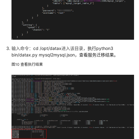
MySQL
集
群
快
速
部
输入命令：
cd /opt/datax
进入该目录，
执行python3
署
bin/datax.py mysql2mysql.json，查看服务迁移结果。
高
图10
查看执行结果
可
用
的
RabbitMQ
集
群
语
音
识
别