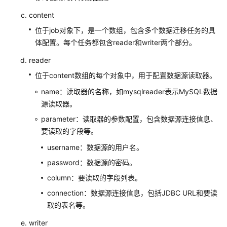
署
content
高
位于job对象下，是一个数组，包含多个数据迁移任务的具
可
体配置。每个任务都包含reader和writer两个部分。
用
MongoDB
reader
位于content数组的每个对象中，用于配置数据源读取器。
基
于
name：读取器的名称，如mysqlreader表示MySQL数据
开
源读取器。
源
parameter：读取器的参数配置，包含数据源连接信息、
Odoo
要读取的字段等。
快
速
username：数据源的用户名。
部
password：数据源的密码。
署
column：要读取的字段列表。
ERP
系
connection：数据源连接信息，包括JDBC URL和要读
统
取的表名等。
writer
快