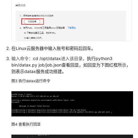
库
上
云
应
用
容
在Linux云服务器中输入账号和密码后回车。
器
输入命令：
cd /opt/datax
进入该目录，
执行python3
化
bin/datax.py job/job.json查看回显，如回显为下图红框所示，
上
则表示datax服务成功搭建。
云
图3
执行datax运行命令
Linux
服
务
器
迁
移
图4
查看执行回显
上
云