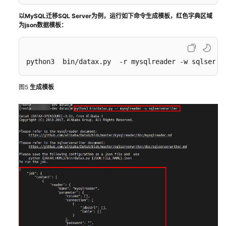
快
以MySQL迁移SQL Server为例
，运行如下命令生成模板，红色字典区域
为json数据模板：
速
构
建
高
python3  bin/datax.py  -r mysqlreader -w sqlserve
可
用
图5
生成模板
四
层
负
载
均
衡
无
服
务
器
告