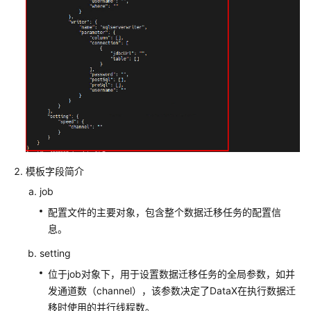
警
推
送
基
于
Jenkins
快
速
部
署
模板字段简介
源
码
job
编
配置文件的主要对象，包含整个数据迁移任务的配置信
译
息。
环
境
setting
位于job对象下，用于设置数据迁移任务的全局参数，如并
快
发通道数（channel），该参数决定了DataX在执行数据迁
速
移时使用的并行线程数。
部