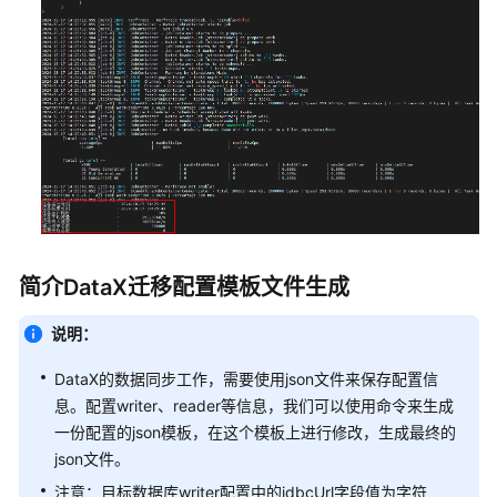
基
于
Discuz
快
速
搭
建
论
坛
简介DataX迁移配置模板文件生成
基
于
说明：
Tomcat
快
DataX的数据同步工作，需要使用json文件来保存配置信
速
息。配置writer、reader等信息，我们可以使用命令来生成
构
一份配置的json模板，在这个模板上进行修改，生成最终的
建
json文件。
Java
web
注意：目标数据库writer配置中的jdbcUrl字段值为字符