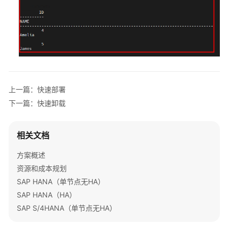
创
建
云
数
据
库
RDS
克
上一篇：快速部署
隆
下一篇：快速卸载
实
例
相关文档
无
服
方案概述
务
资源和成本规划
器
SAP HANA（单节点无HA）
图
SAP HANA（HA）
片
SAP S/4HANA（单节点无HA）
生
成