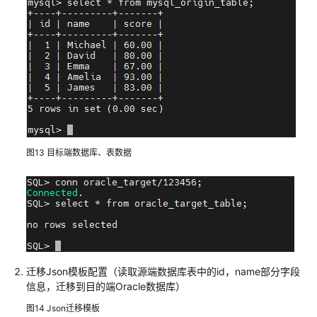
基
于
迅
响
快
速
构
建
响
应
图13
目标端数据库、表数据
式
网
站
快
速
部
署
迁移Json模板配置（读取源端数据库表中的id，name部分字段
高
信息，迁移到目的端Oracle数据库）
可
图14
Json迁移模板
用