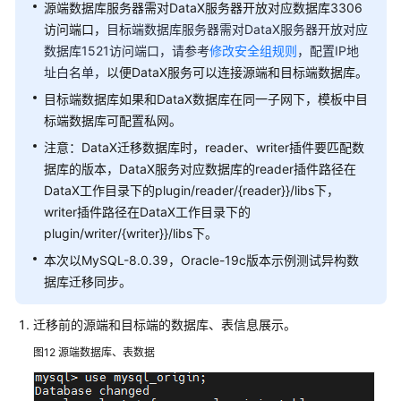
于
源端数据库服务器需对DataX服务器开放对应数据库3306
Zpan
访问端口，
目标端数据库服务器需对DataX服务器开放对应
快
数据库1521访问端口，请参考
修改安全组规则
，配置IP地
速
址白名单，
以便DataX服务可以连接源端和目标端数据库。
构
目标端数据库如果和DataX数据库在同一子网下，模板中目
建
标端数据库可配置私网。
私
有
注意：DataX迁移数据库时，reader、writer插件要匹配数
网
据库的版本，DataX服务对应数据库的reader插件路径在
盘
DataX工作目录下的plugin/reader/{reader}}/libs下，
writer插件路径在DataX工作目录下的
等
plugin/writer/{writer}}/libs下。
保
本次以MySQL-8.0.39，Oracle-19c版本示例测试异构数
三
据库迁移同步。
级
解
决
迁移前的源端和目标端的数据库、表信息展示。
方
图12
源端数据库、表数据
案