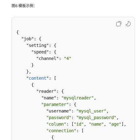
华
图6
模板示例：
为
云
SAP
on
{

DB2
  "job": {

安
    "setting": {

      "speed": {

装
        "channel": 
"4"
      }

华
    },

为
    "
content
": [

云
      {

基
        "reader": {

于
          "name": 
"mysqlreader"
,

SIOS
"parameter"
: {

的
            "username": 
"mysql_user"
,

SAP
"password"
: 
"mysql_password"
,

高
"column"
: [
"id"
, 
"name"
, 
"age"
],

可
"connection"
: [

用
              {
