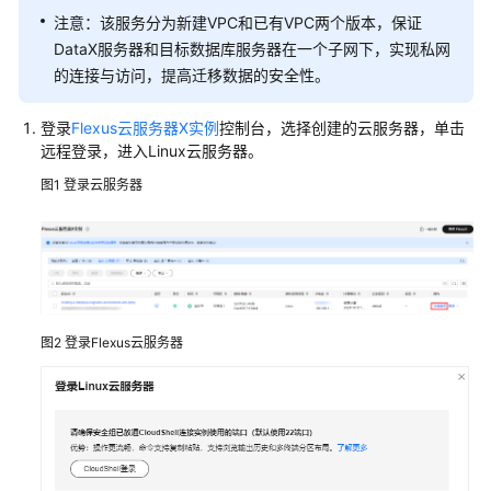
数
注意：该服务分为新建VPC和已有VPC两个版本，保证
据
传
DataX服务器和目标数据库服务器在一个子网下，实现私网
输
的连接与访问，提高迁移数据的安全性。
加
速
登录
Flexus云服务器X实例
控制台，选择创建的云服务器，单击
远程登录，进入Linux云服务器。
高
图1
登录云服务器
可
用
网
站
架
构
云
图2
登录Flexus云服务器
化
核
心
数
据