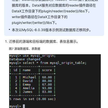
MetaTown
    ]

据库的版本，DataX服务对应数据库的reader插件路径在
构
  }

DataX工作目录下的plugin/reader/{reader}}/libs下，
建
}
数
writer插件路径在DataX工作目录下的
字
plugin/writer/{writer}}/libs下。
资
本次以MySQL-8.0.39版本示例测试数据库迁移同步。
产
平
迁移前的源端和目标端的数据库、表信息展示。
台
图7
源端数据库、表数据
数
字
资
产
秒
杀
场
景
解
决
方