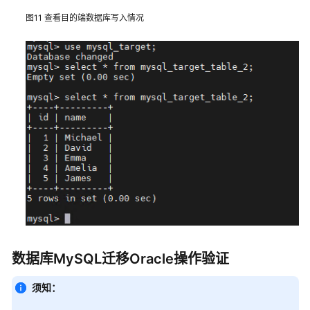
解
图11
查看目的端数据库写入情况
决
方
案
游
戏
批
量
开
服
数
据
库
解
决
方
数据库MySQL迁移Oracle操作验证
案
须知：
基