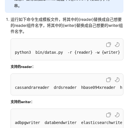
环
串。
境
运行如下命令生成模板文件，将其中的{reader}替换成自己想要
基
的reader组件名字，将其中的{writer}替换成自己想要的writer组
于
件名字。
WordPress
搭
建
python3  bin/datax.py  -r {reader} -w {writer}
个
人
网
支持的reader：
站
快
cassandrareader  drdsreader  hbase094xreader  hba
速
构
支持的writer：
建
FTP
站
adbpgwriter  databendwriter  elasticsearchwriter 
点