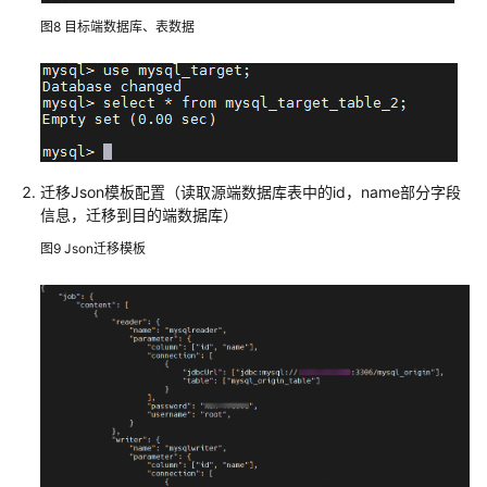
案
图8
目标端数据库、表数据
基
于
开
源
wangmarketCMS
快
迁移Json模板配置（读取源端数据库表中的id，name部分字段
速
信息，迁移到目的端数据库）
建
图9
Json迁移模板
站
快
速
部
署
高
可
用
MHA-