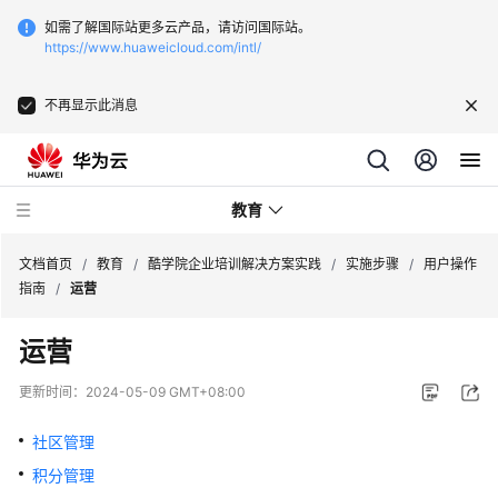
如需了解国际站更多云产品，请访问国际站。
https://www.huaweicloud.com/intl/
不再显示此消息
教育
文档首页
/
教育
/
酷学院企业培训解决方案实践
/
实施步骤
/
用户操作
指南
/
运营
华
运营
为
云
更新时间：
2024-05-09 GMT+08:00
区
域
社区管理
教
积分管理
育