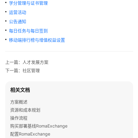
云
学分管理与证书管理
平
运营活动
台
公告通知
解
决
每日任务与每日签到
方
移动端排行榜与增值权益设置
案
讯
上一篇：人才发展方案
方
下一篇：社区管理
人
才
培
相关文档
养
解
方案概述
决
资源和成本规划
方
操作流程
案
购买部署基线RomaExchange
华
配置RomaExchange