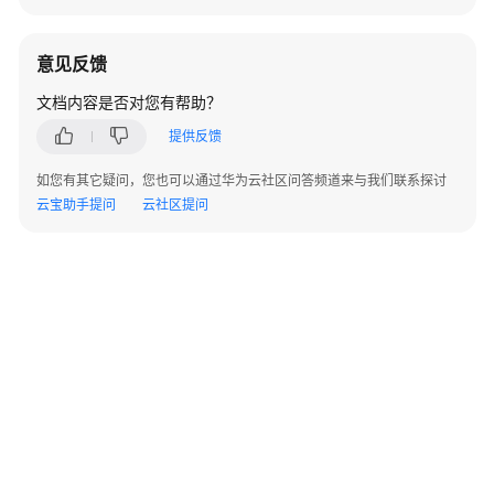
为
云
双
意见反馈
减
课
文档内容是否对您有帮助？
后
提供反馈
服
务
如您有其它疑问，您也可以通过华为云社区问答频道来与我们联系探讨
解
云宝助手提问
云社区提问
决
方
案
实
践
东
软
智
慧
教
育