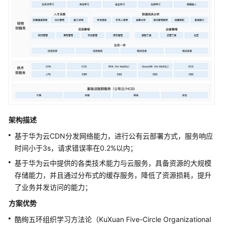
中
软
国
际
教
育
科
研
云
与
架构描述
人
才
基于华为云CDN分发网络能力，进行公有云部署方式，服务响应
培
时间小于3s，请求错误率在0.2%以内；
养
基于华为云中提供的各类技术能力与云服务，具备资源的大规模
解
存储能力，并且通过分布式的缓存服务，降低了资源损耗，提升
决
了业务并发访问的能力；
方
案
方案优势
实
酷绚五环组织学习方法论（KuXuan Five-Circle Organizational
践