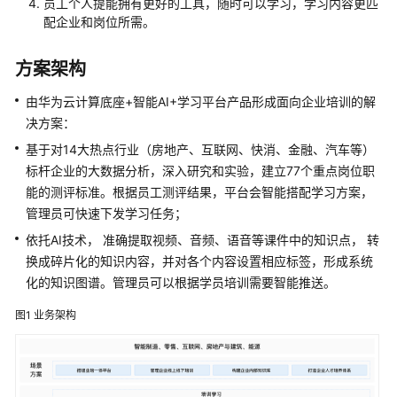
本
员工个人提能拥有更好的工具，随时可以学习，学习内容更匹
规
配企业和岗位所需。
划
方案架构
实
施
由华为云计算底座+智能AI+学习平台产品形成面向企业培训的解
步
决方案：
骤
基于对14大热点行业（房地产、互联网、快消、金融、汽车等）
标杆企业的大数据分析，深入研究和实验，建立77个重点岗位职
附
能的测评标准。根据员工测评结果，平台会智能搭配学习方案，
录-
管理员可快速下发学习任务；
常
见
依托AI技术， 准确提取视频、音频、语音等课件中的知识点， 转
问
换成碎片化的知识内容，并对各个内容设置相应标签，形成系统
题
化的知识图谱。管理员可以根据学员培训需要智能推送。
图1
业务架构
修
订
记
录