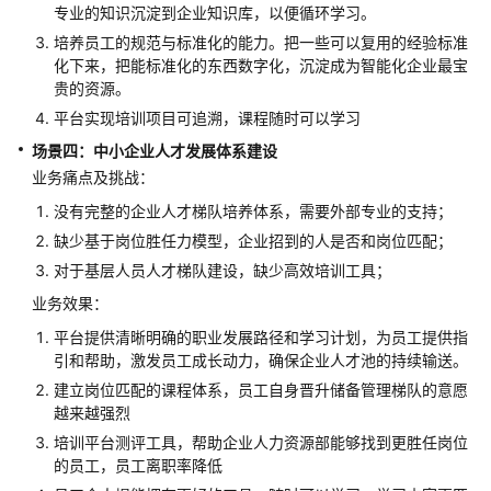
企
专业的知识沉淀到企业知识库，以便循环学习。
业
培养员工的规范与标准化的能力。把一些可以复用的经验标准
培
化下来，把能标准化的东西数字化，沉淀成为智能化企业最宝
训
贵的资源。
解
平台实现培训项目可追溯，课程随时可以学习
决
方
场景四：中小企业人才发展体系建设
案
业务痛点及挑战：
实
没有完整的企业人才梯队培养体系，需要外部专业的支持；
践
缺少基于岗位胜任力模型，企业招到的人是否和岗位匹配；
对于基层人员人才梯队建设，缺少高效培训工具；
方
案
业务效果：
概
平台提供清晰明确的职业发展路径和学习计划，为员工提供指
述
引和帮助，激发员工成长动力，确保企业人才池的持续输送。
建立岗位匹配的课程体系，员工自身晋升储备管理梯队的意愿
资
越来越强烈
源
培训平台测评工具，帮助企业人力资源部能够找到更胜任岗位
和
的员工，员工离职率降低
成