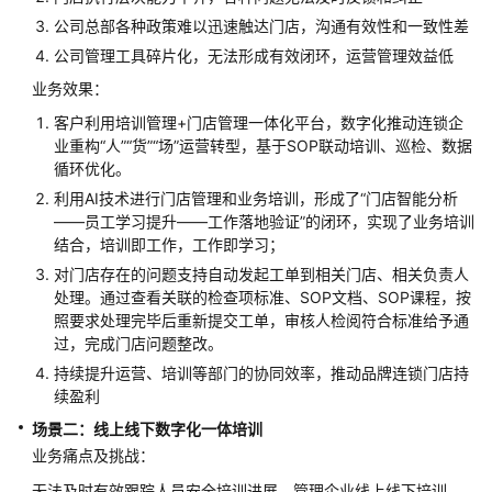
案
公司总部各种政策难以迅速触达门店，沟通有效性和一致性差
公司管理工具碎片化，无法形成有效闭环，运营管理效益低
讯
业务效果：
方
人
客户利用培训管理+门店管理一体化平台，数字化推动连锁企
才
业重构“人”“货”“场”运营转型，基于SOP联动培训、巡检、数据
培
循环优化。
养
利用AI技术进行门店管理和业务培训，形成了“门店智能分析
解
——员工学习提升——工作落地验证”的闭环，实现了业务培训
决
结合，培训即工作，工作即学习；
方
对门店存在的问题支持自动发起工单到相关门店、相关负责人
案
处理。通过查看关联的检查项标准、SOP文档、SOP课程，按
照要求处理完毕后重新提交工单，审核人检阅符合标准给予通
华
过，完成门店问题整改。
为
持续提升运营、培训等部门的协同效率，推动品牌连锁门店持
云
续盈利
双
场景二：线上线下数字化一体培训
减
业务痛点及挑战：
课
后
无法及时有效跟踪人员安全培训进展，管理企业线上线下培训