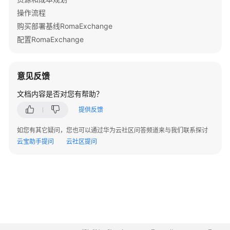
华
操作流程
在
购买部署基线RomaExchange
线
配置RomaExchange
智
慧
教
室
意见反馈
解
文档内容是否对您有帮助？
决
方
提供反馈
案
实
如您有其它疑问，您也可以通过华为云社区问答频道来与我们联系探讨
践
云宝助手提问
云社区提问
造
风
者
在
线
教