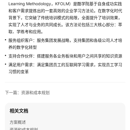
Learning Methodology，KFOLM）是酷学院基于自身成功实践
和客户需求提炼出的一套高效的企业学习方法论。在数字化时代
青
背景下，它突破了传统培训模式的局限，全面提升了培训效果，
软
创
实现了人才与业务的共同成长。该方法论包括三大核心部分：萃
新
取、学练考和应用。
集
服务组织客户：服务集团发展战略，支持集团和各级公司人才培
团
养的数字化转型
数
支持合作伙伴：搭建服务各业务板块和用户之间共享的知识资源
字
化
满足用户需求：满足集团员工的互联网学习需求，实现员工学习
人
习惯的变革
才
培
养
下一篇：资源和成本规划
解
决
方
相关文档
案
方案概述
文
资源和成本规划