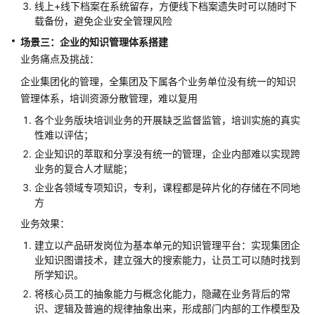
方
线上+线下档案在系统留存，方便线下档案遗失时可以随时下
载备份，避免企业安全管理风险
案
场景三：企业的知识管理体系搭建
拓
业务痛点及挑战：
维
企业集团化的管理，全集团及下属各个业务单位没有统一的知识
智
管理体系，培训资源分散管理，难以复用
慧
教
各个业务版块培训业务的开展缺乏监督监管，培训实施的真实
育
性难以评估；
云
企业知识的萃取和分享没有统一的管理，企业内部难以实现跨
平
业务的复合人才赋能；
台
企业各领域专项知识，专利，课程都是碎片化的存储在不同地
解
方
决
业务效果：
方
案
建立以产品研发岗位为基本单元的知识管理平台：实现集团企
业知识图谱技术，建立强大的搜索能力，让员工可以随时找到
酷
所学知识。
学
将核心员工的抽象能力与概念化能力，隐藏在业务背后的常
院
识、逻辑及普遍的规律抽象出来，形成部门内部的工作模型及