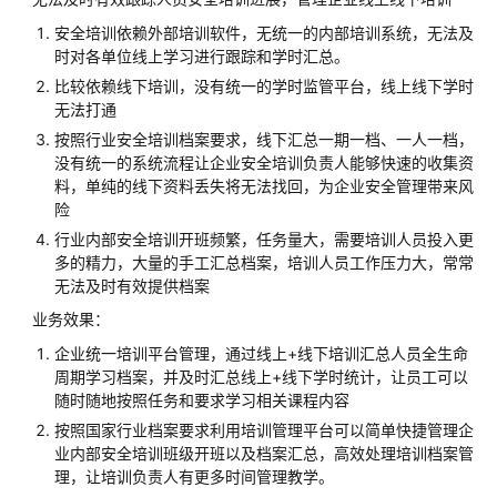
服
安全培训依赖外部培训软件，无统一的内部培训系统，无法及
务
时对各单位线上学习进行跟踪和学时汇总。
解
比较依赖线下培训，没有统一的学时监管平台，线上线下学时
决
无法打通
方
案
按照行业安全培训档案要求，线下汇总一期一档、一人一档，
实
没有统一的系统流程让企业安全培训负责人能够快速的收集资
料，单纯的线下资料丢失将无法找回，为企业安全管理带来风
践
险
东
行业内部安全培训开班频繁，任务量大，需要培训人员投入更
软
多的精力，大量的手工汇总档案，培训人员工作压力大，常常
无法及时有效提供档案
智
慧
业务效果：
教
企业统一培训平台管理，通过线上+线下培训汇总人员全生命
育
周期学习档案，并及时汇总线上+线下学时统计，让员工可以
云
随时随地按照任务和要求学习相关课程内容
平
按照国家行业档案要求利用培训管理平台可以简单快捷管理企
台
业内部安全培训班级开班以及档案汇总，高效处理培训档案管
解
理，让培训负责人有更多时间管理教学。
决