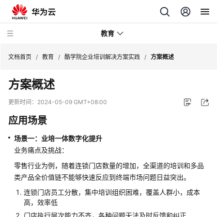
教育
文档首页
/
教育
/
酷学院企业培训解决方案实践
/
方案概述
方案概述
华
为
更新时间：
2024-05-09 GMT+08:00
云
应用场景
区
域
场景一：业培一体数字化提升
教
业务痛点及挑战：
育
云
零售行业为例，随着连锁门店数量的增加，全渠道的培训和多品
平
类产品全价值链不能够快速反应到终端市场问题日益突出。
台
连锁门店员工分散，集中培训组织困难，覆盖人群小，成本
解
高，效率低
决
方
门店执行层次能力不齐，各种问题无法及时反馈和纠正