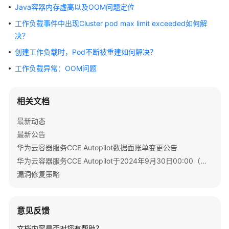
Java容器内存虚高以及OOM问题定位
服
务
工作负载事件中出现Cluster pod max limit exceeded如何解
公
决？
告
创建工作负载时，Pod不断被重建如何解决？
产
工作负载异常：OOM问题
品
介
绍
相关文档
最新动态
计
最新公告
费
说
华为云容器服务CCE Autopilot数据面账单变更公告
明
华为云容器服务CCE Autopilot于2024年9月30日00:00（北京时间）转商
漏洞修复策略
快
速
入
意见反馈
门
文档内容是否对您有帮助？