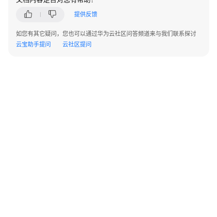
用
提供反馈
户
指
如您有其它疑问，您也可以通过华为云社区问答频道来与我们联系探讨
南
云宝助手提问
云社区提问
最
佳
实
践
API
参
考
SDK
参
考
©2026 Huaweicloud.com 版权所有
黔ICP备20004760号-14
苏B2-20130048号
A2.B1.B2-20070312
常
增值电信业务经营许可证：B1.B2-20200593 | 代理域名注册服务机构：新网、西数
电子营业执照
贵公网安备 52990002000093号
见