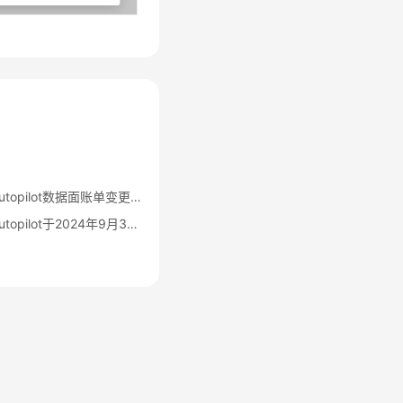
华为云容器服务CCE Autopilot数据面账单变更公告
华为云容器服务CCE Autopilot于2024年9月30日00:00（北京时间）转商