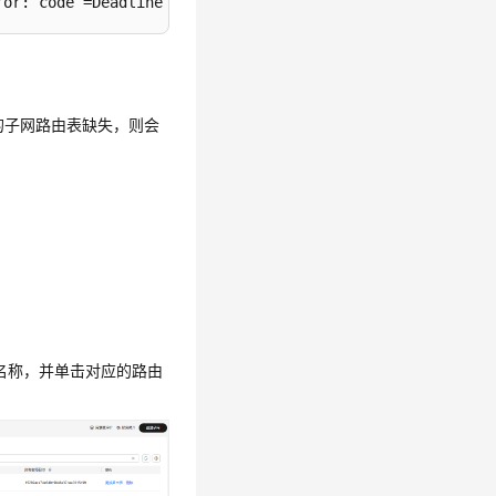
ror: code =DeadlineExceeded desc = failed 
to
 pulland unp
群的子网路由表缺失，则会
网名称，并单击对应的路由