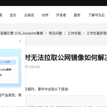
案
定价
云商店
伙伴
开发者
服务
了解华为云
容器引擎 CCE_Autopilot集群
/
常见问题
/
工作负载
/
工作负载异常
镜像如何解决？
工作负载时无法拉取公网镜像如何解
：
2025-08-30 GMT+08:00
象
pilot集群中创建工作负载时，事件中出现以下错误：
同产品类型，帮