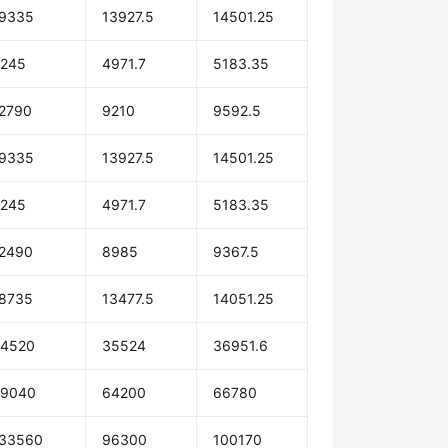
9335
13927.5
14501.25
245
4971.7
5183.35
2790
9210
9592.5
9335
13927.5
14501.25
245
4971.7
5183.35
2490
8985
9367.5
8735
13477.5
14051.25
4520
35524
36951.6
89040
64200
66780
33560
96300
100170