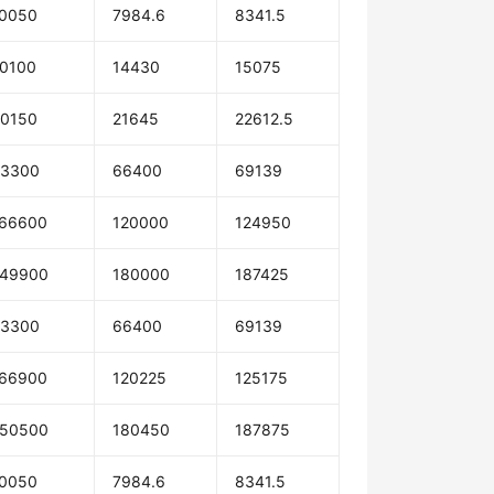
0050
7984.6
8341.5
0100
14430
15075
0150
21645
22612.5
83300
66400
69139
66600
120000
124950
249900
180000
187425
83300
66400
69139
66900
120225
125175
250500
180450
187875
0050
7984.6
8341.5