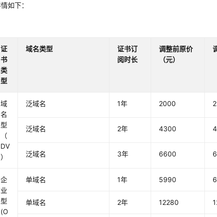
详情如下：
证
域名类型
证书订
调整前原价
书
阅时长
（元）
类
型
域
泛域名
1年
2000
2
名
型
泛域名
2年
4300
（
DV
泛域名
3年
6600
）
企
单域名
1年
5990
6
业
型
单域名
2年
12280
1
(O