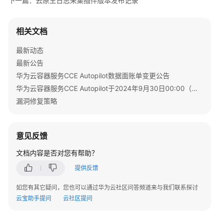
下一篇：云原生日志采集插件版本发布记录
版
本
发
相关文档
布
记
最新动态
录
最新公告
华为云容器服务CCE Autopilot数据面账单变更公告
CoreDNS
华为云容器服务CCE Autopilot于2024年9月30日00:00（北京时间）转商
域
漏洞修复策略
名
解
析
意见反馈
插
件
文档内容是否对您有帮助？
版
提供反馈
本
发
如您有其它疑问，您也可以通过华为云社区问答频道来与我们联系探讨
布
云宝助手提问
云社区提问
记
录