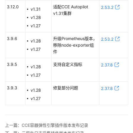
告
3.12.0
适配CCE Autopilot
2.53.2
v1.31
v1.31集群
v1.28
产
品
v1.27
发
布
3.9.6
升级Prometheus版本，
2.53.2
v1.28
记
移除node-exporter组
v1.27
录
件
3.9.5
支持自定义指标
集
2.37.8
v1.28
群
v1.27
版
本
3.9.3
修复部分问题
2.37.8
v1.28
发
布
v1.27
记
录
插
上一篇：CCE容器弹性引擎插件版本发布记录
件