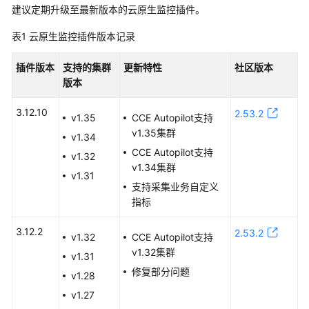
建议定期升级至最新版本的云原生监控插件。
服
务
表1
云原生监控插件版本记录
公
告
插件版本
支持的集群
更新特性
社区版本
版本
最
新
3.12.10
2.53.2
v1.35
CCE Autopilot支持
公
v1.35集群
告
v1.34
CCE Autopilot支持
v1.32
产
v1.34集群
v1.31
品
支持采集业务自定义
变
指标
更
公
3.12.2
2.53.2
v1.32
CCE Autopilot支持
告
v1.32集群
v1.31
修复部分问题
漏
v1.28
洞
v1.27
公