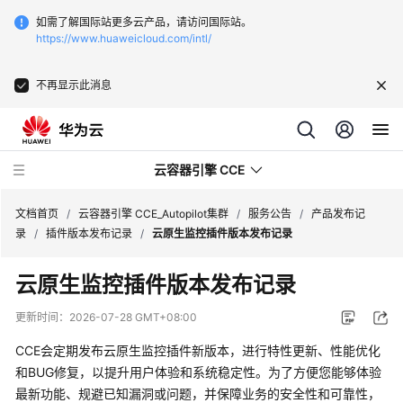
如需了解国际站更多云产品，请访问国际站。
https://www.huaweicloud.com/intl/
不再显示此消息
云容器引擎 CCE
文档首页
/
云容器引擎 CCE_Autopilot集群
/
服务公告
/
产品发布记
录
/
插件版本发布记录
/
云原生监控插件版本发布记录
云原生监控插件版本发布记录
最
更新时间：
2026-07-28 GMT+08:00
新
CCE会定期发布云原生监控插件新版本，进行特性更新、性能优化
动
和BUG修复，以提升用户体验和系统稳定性。为了方便您能够体验
态
最新功能、规避已知漏洞或问题，并保障业务的安全性和可靠性，