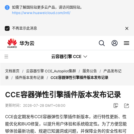
如需了解国际站更多云产品，请访问国际站。
https://www.huaweicloud.com/intl/
不再显示此消息
云容器引擎 CCE
文档首页
/
云容器引擎 CCE_Autopilot集群
/
服务公告
/
产品发布记
录
/
插件版本发布记录
/
CCE容器弹性引擎插件版本发布记录
CCE容器弹性引擎插件版本发布记录
最
更新时间：
2026-07-28 GMT+08:00
新
CCE会定期发布CCE容器弹性引擎插件新版本，进行特性更新、性
动
能优化和BUG修复，以提升用户体验和系统稳定性。为了方便您能
态
够体验最新功能、规避已知漏洞或问题，并保障业务的安全性和可