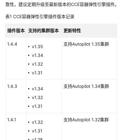
靠性，建议定期升级至最新版本的CCE容器弹性引擎插件。
服
务
表1
CCE容器弹性引擎插件版本记录
公
告
插件版本
支持的集群版本
更新特性
最
1.4.4
支持Autopilot 1.35集群
v1.35
新
公
v1.34
告
v1.32
v1.31
产
品
1.4.3
支持Autopilot 1.34集群
v1.34
变
更
v1.32
公
v1.31
告
1.4.1
支持Autopilot 1.32集群
v1.32
漏
v1.31
洞
公
v1.28