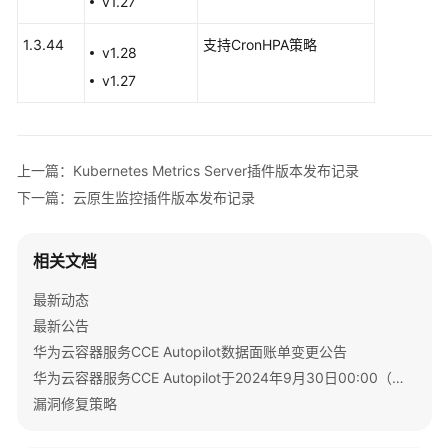
v1.27
版
本
1.3.44
支持CronHPA策略
v1.28
发
布
v1.27
记
录
CoreDNS
上一篇：Kubernetes Metrics Server插件版本发布记录
域
下一篇：云原生监控插件版本发布记录
名
解
析
相关文档
插
最新动态
件
版
最新公告
本
华为云容器服务CCE Autopilot数据面账单变更公告
发
华为云容器服务CCE Autopilot于2024年9月30日00:00（北京时间）转商
布
漏洞修复策略
记
录