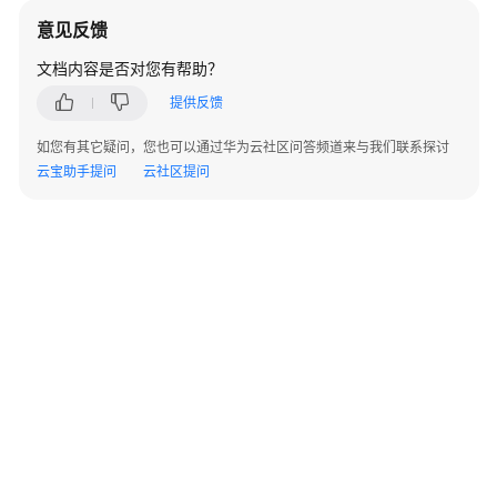
意见反馈
NGINX
Ingress
文档内容是否对您有帮助？
控
提供反馈
制
器
如您有其它疑问，您也可以通过华为云社区问答频道来与我们联系探讨
插
云宝助手提问
云社区提问
件
版
本
发
布
记
录
Kubernetes
Metrics
Server
插
件