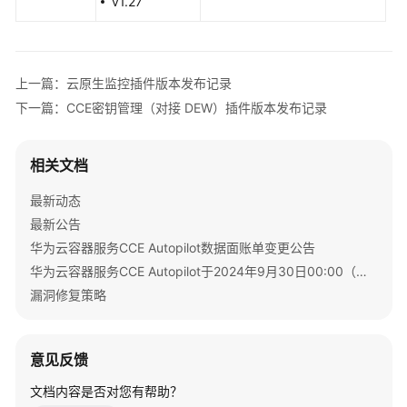
v1.27
版
本
发
布
上一篇：云原生监控插件版本发布记录
记
下一篇：CCE密钥管理（对接 DEW）插件版本发布记录
录
CoreDNS
相关文档
域
名
最新动态
解
最新公告
析
华为云容器服务CCE Autopilot数据面账单变更公告
插
华为云容器服务CCE Autopilot于2024年9月30日00:00（北京时间）转商
件
版
漏洞修复策略
本
发
布
意见反馈
记
文档内容是否对您有帮助？
录