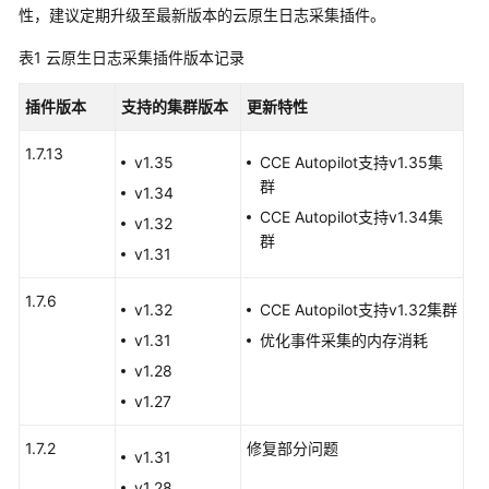
性，建议定期升级至最新版本的云原生日志采集插件。
服
务
表1
云原生日志采集插件版本记录
公
告
插件版本
支持的集群版本
更新特性
最
1.7.13
v1.35
CCE Autopilot支持v1.35集
新
群
公
v1.34
告
CCE Autopilot支持v1.34集
v1.32
群
v1.31
产
品
1.7.6
v1.32
CCE Autopilot支持v1.32集群
变
更
v1.31
优化事件采集的内存消耗
公
v1.28
告
v1.27
漏
1.7.2
修复部分问题
v1.31
洞
公
v1.28