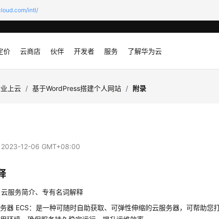
loud.com/intl/
定价
云商店
伙伴
开发者
服务
了解华为云
企业上云
/
基于WordPress搭建个人网站
/
附录
：
2023-12-06 GMT+08:00
释
、云服务简介、专有名词解释
务器 ECS：是一种可随时自助获取、可弹性伸缩的云服务器，可帮助您