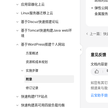
高效的
应用容器化上云
弹性公网
Linux服务器迁移上云
金属服务
基于Discuz快速搭建论坛
基于Tomcat快速构建Java web环
上一篇：快
境
基于WordPress搭建个人网站
方案概述
意见反馈
资源和成本规划
文档内容是
实施步骤
附录
如您有其它
修订记录
频道来与我
云宝助手提
快速构建FTP站点
快速构建高可用四层负载均衡