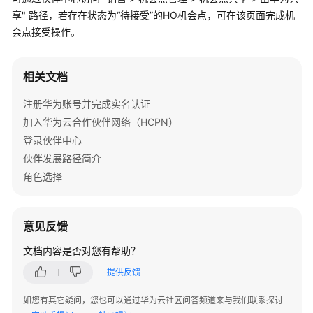
问
享" 路径，若存在状态为“待接受”的HO机会点，可在该页面完成机
题
会点接受操作。
概
览
相关文档
术
注册华为账号并完成实名认证
语
加入华为云合作伙伴网络（HCPN）
&
登录伙伴中心
缩
伙伴发展路径简介
略
角色选择
语
解
释
意见反馈
加
文档内容是否对您有帮助？
入
华
提供反馈
为
如您有其它疑问，您也可以通过华为云社区问答频道来与我们联系探讨
云