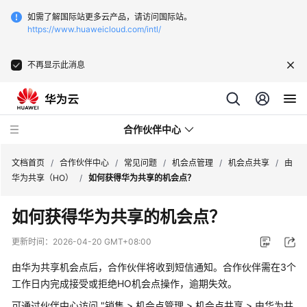
如需了解国际站更多云产品，请访问国际站。
https://www.huaweicloud.com/intl/
不再显示此消息
合作伙伴中心
文档首页
/
合作伙伴中心
/
常见问题
/
机会点管理
/
机会点共享
/
由
华为共享（HO）
/
如何获得华为共享的机会点？
用
如何获得华为共享的机会点？
户
指
更新时间：
2026-04-20 GMT+08:00
南
由华为共享机会点后，合作伙伴将收到短信通知。合作伙伴需在3个
常
工作日内完成接受或拒绝HO机会点操作，逾期失效。
见
可通过伙伴中心访问 "销售 > 机会点管理 > 机会点共享 > 由华为共