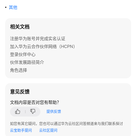
问
其他
题
概
相关文档
览
注册华为账号并完成实名认证
术
加入华为云合作伙伴网络（HCPN）
语
登录伙伴中心
&
伙伴发展路径简介
缩
角色选择
略
语
解
释
意见反馈
文档内容是否对您有帮助？
加
入
提供反馈
华
如您有其它疑问，您也可以通过华为云社区问答频道来与我们联系探讨
为
云宝助手提问
云社区提问
云