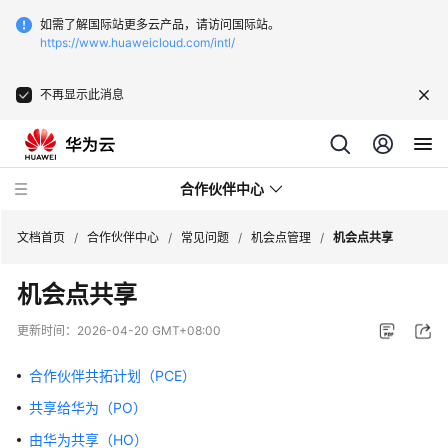
如需了解国际站更多云产品，请访问国际站。
https://www.huaweicloud.com/intl/
不再显示此消息
合作伙伴中心
文档首页
/
合作伙伴中心
/
常见问题
/
机会点管理
/
机会点共享
机会点共享
用
户
更新时间：
2026-04-20 GMT+08:00
指
南
合作伙伴共拓计划（PCE）
共享给华为（PO）
常
见
由华为共享（HO）