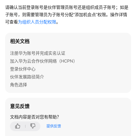
问
请确认当前登录账号是伙伴管理员账号还是组织成员子账号；如是
题
子账号，则需要管理员为子账号分配“添加机会点”权限。操作详情
可查看
为组织人员分配权限
。
概
览
相关文档
术
语
注册华为账号并完成实名认证
&
加入华为云合作伙伴网络（HCPN）
缩
登录伙伴中心
略
伙伴发展路径简介
语
解
角色选择
释
加
意见反馈
入
文档内容是否对您有帮助？
华
为
提供反馈
云