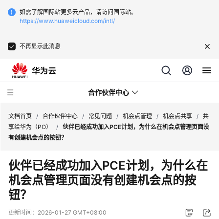
如需了解国际站更多云产品，请访问国际站。
https://www.huaweicloud.com/intl/
不再显示此消息
合作伙伴中心
文档首页
/
合作伙伴中心
/
常见问题
/
机会点管理
/
机会点共享
/
共
享给华为（PO）
/
伙伴已经成功加入PCE计划，为什么在机会点管理页面没
有创建机会点的按钮？
用
户
伙伴已经成功加入PCE计划，为什么在
指
机会点管理页面没有创建机会点的按
南
钮？
常
见
更新时间：
2026-01-27 GMT+08:00