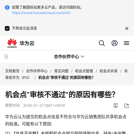
如需了解国际站更多云产品，请访问国际站。
https://www.huaweicloud.com/intl/
不再显示此消息
合作伙伴中心
文档首页
/
合作伙伴中心
/
常见问题
/
机会点管理
/
机会点共享
/
共
享给华为（PO）
/
机会点“审核不通过”的原因有哪些？
用
机会点“审核不通过”的原因有哪些？
户
指
更新时间：
2026-01-27 GMT+08:00
南
华为云认为提交的机会点信息不符合与华为云销售团队共享机会点
常
的标准。可能有以下原因:
见
(1) 【信息不完整】未按照机会点提交规则填报信息，缺失/未完整