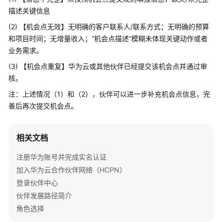
问
描述关键信息
题
(2) 【机会点无效】无明确的客户联系人/联系方式；无明确的预算
和项目时间；无增量收入；“机会点描述”模糊未体现关键动作或者
概
览
业务需求。
(3) 【机会点重复】华为云或其他伙伴已经提交该机会点并通过审
术
核。
语
注：上述情况（1）和（2），伙伴可以进一步补充机会点信息，完
&
缩
善后再次提交机会点。
略
语
相关文档
解
释
注册华为账号并完成实名认证
加入华为云合作伙伴网络（HCPN）
加
入
登录伙伴中心
华
伙伴发展路径简介
为
角色选择
云