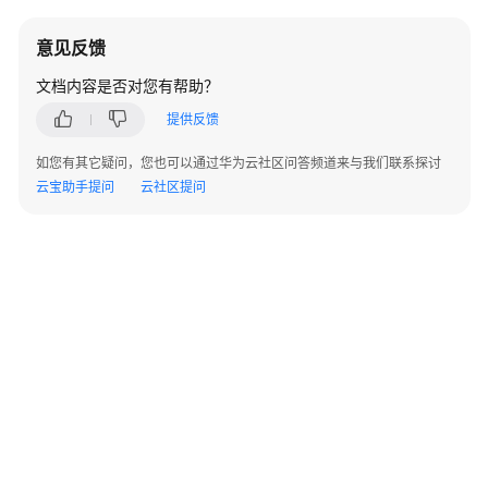
合
作
意见反馈
伙
伴
文档内容是否对您有帮助？
网
提供反馈
络
（HCPN）
如您有其它疑问，您也可以通过华为云社区问答频道来与我们联系探讨
云宝助手提问
云社区提问
合
作
伙
伴
发
展
路
径
合
作
伙