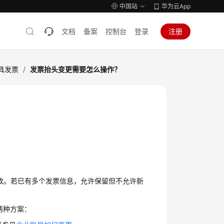
中国站
华为云App
文档
备案
控制台
登录
注册
具发票
/
发票抬头变更需要怎么操作？
修改。若已有多个发票信息，允许保留但不允许新
两种方案：