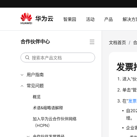
智果园
活动
产品
解决方
合作伙伴中心
文档首页
/
发票
用户指南
进入“
常见问题
单击“
概览
在“
发票
术语&缩略语解释
自2
增。
加入华为云合作伙伴网络
（HCPN）
企业
合作伙伴发展路径