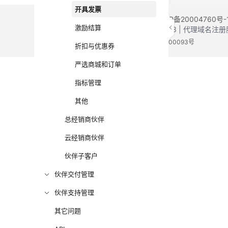
开具发票
©2026 Huaweicloud.com 版权所有
黔ICP备20004760号-
激励结算
增值电信业务经营许可证：B1.B2-20200593 | 代理域名
电子营业执照
贵公网安备 52990002000093号
折扣与优惠券
严选商城和订单
指标管理
其他
总经销商伙伴
云经销商伙伴
伙伴子客户
伙伴交付管理
伙伴支持管理
其它问题