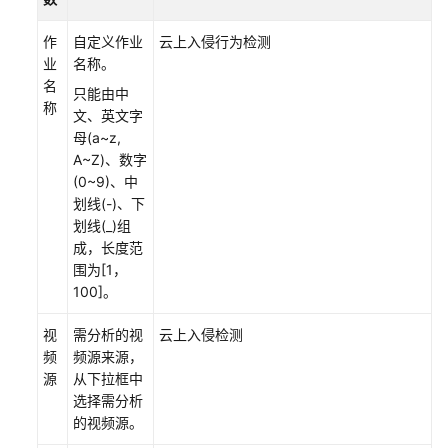
法
作
自定义作业
云上入侵行为检测
业
名称。
使
名
用
只能由中
称
云
文、英文字
上
母(a~z,
入
A~Z)、数字
侵
(0~9)、中
检
划线(-)、下
测
划线(_)组
算
成，长度范
法
围为[1，
100]。
场
景
视
需分析的视
云上入侵检测
说
频
频源来源，
明
源
从下拉框中
选择需分析
的视频源。
购
买