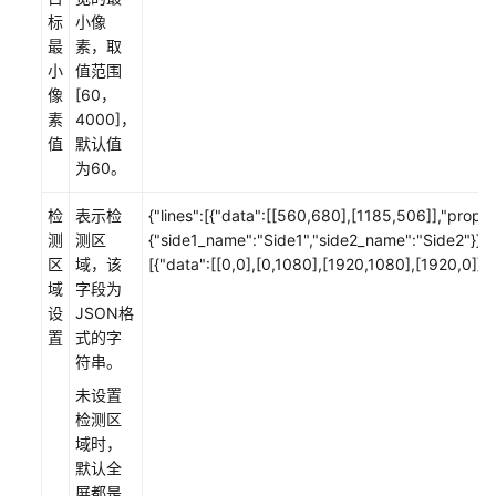
持
标
小像
区
最
素，取
域
小
值范围
像
[60，
系
素
4000]，
统
值
默认值
权
为60。
限
检
表示检
{"lines":[{"data":[[560,680],[1185,506]],"proper
测
测区
{"side1_name":"Side1","side2_name":"Side2"}}],
区
域，该
[{"data":[[0,0],[0,1080],[1920,1080],[1920,0]]}]
域
字段为
设
JSON格
置
式的字
符串。
未设置
检测区
域时，
默认全
屏都是