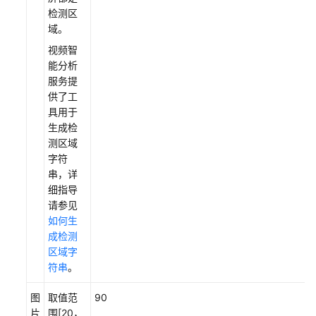
检测区
域。
视频智
能分析
服务提
供了工
具用于
生成检
测区域
字符
串，详
细指导
请参见
如何生
成检测
区域字
符串
。
图
取值范
90
片
围[20，