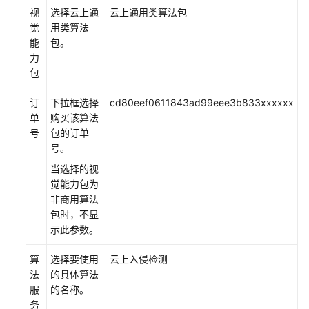
视
选择云上通
云上通用类算法包
算
觉
用类算法
法
能
包。
包
力
包
接
入
订
下拉框选择
cd80eef0611843ad99eee3b833xxxxxx
IVM
单
购买该算法
视
号
包的订单
频
号。
数
据
当选择的视
觉能力包为
开
非商用算法
通
包时，不显
DIS
示此参数。
通
算
选择要使用
道
云上入侵检测
法
的具体算法
服
的名称。
新
务
增