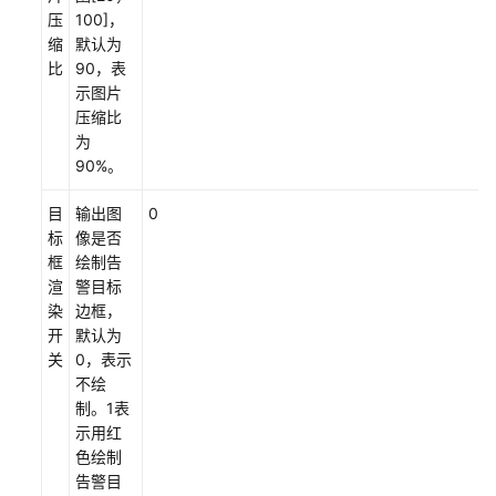
压
100]，
缩
默认为
比
90，表
示图片
压缩比
为
90%。
目
输出图
0
标
像是否
框
绘制告
渲
警目标
染
边框，
开
默认为
关
0，表示
不绘
制。1表
示用红
色绘制
告警目