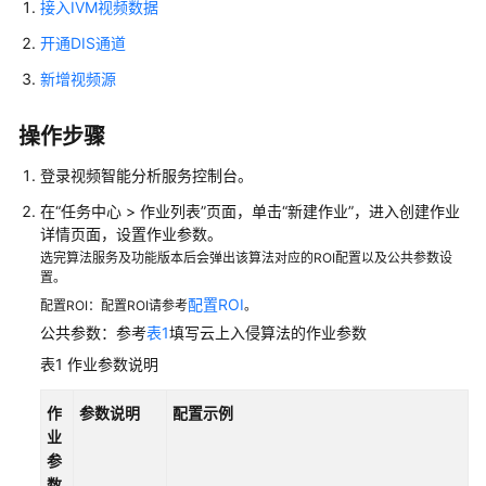
指
接入IVM视频数据
南
开通DIS通道
API
新增视频源
参
考
操作步骤
最
登录视频智能分析服务控制台。
佳
在“任务中心 > 作业列表”页面，单击“新建作业”，进入创建作业
实
详情页面，设置作业参数。
践
选完算法服务及功能版本后会弹出该算法对应的ROI配置以及公共参数设
置。
使
配置ROI
配置ROI：配置ROI请参考
。
用
公共参数：参考
表1
填写云上入侵算法的作业参数
边
表1
作业参数说明
缘
入
作
参数说明
配置示例
侵
业
检
参
测
数
算