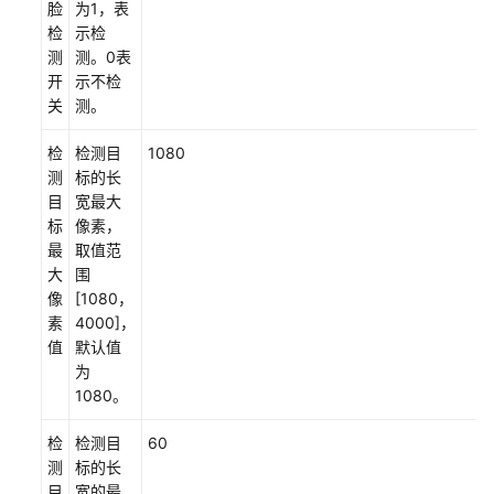
脸
为1，表
任
检
示检
共
测
测。0表
担
开
示不检
关
测。
云
服
检
检测目
1080
务
测
标的长
等
目
宽最大
级
标
像素，
协
最
取值范
议
大
围
（SLA）
像
[1080，
素
4000]，
白
值
默认值
皮
为
书
1080。
资
源
检
检测目
60
测
标的长
支
目
宽的最