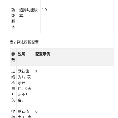
视
功
选择功能版
1.0
频
能
本。
源
版
本
创
建
分
表2
算法模板配置
析
作
参
说明
配置示例
业
数
查
过
默认值
1
看
线
为1，表
分
检
示开
析
测
启。0表
结
开
示不开
果
关
启。
常
徘
默认值
0
见
徊
为0，表