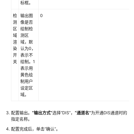
标框。
检
输出图
0
测
像是否
区
绘制检
域
测区
渲
域，默
染
认为0，
开
表示不
关
绘制。1
表示用
黄色绘
制用户
设定区
域。
配置输出。
“输出方式”
选择
“DIS”
，
“通道名”
为开通DIS通道时的
指定名称。
配置完成后，单击
“确认”
。