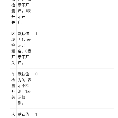
问
检
示不开
题
测
启。1表
开
示开
文
关
启。
档
下
区
默认值
1
载
域
为1，表
检
示开
测
启。0表
通
开
示不开
用
关
启。
参
考
车
默认值
0
检
为0，表
产
测
示不检
品
开
测。1表
术
关
示检
语
测。
人
默认值
1
责