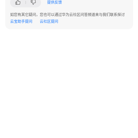
指
提供反馈
南
如您有其它疑问，您也可以通过华为云社区问答频道来与我们联系探讨
云宝助手提问
云社区提问
权
限
配
置
指
南
工
具
指
南
最
佳
©2026 Huaweicloud.com 版权所有
黔ICP备20004760号-14
苏B2-20130048号
A2.B1.B2-20070312
实
增值电信业务经营许可证：B1.B2-20200593 | 代理域名注册服务机构：新网、西数
践
电子营业执照
贵公网安备 52990002000093号