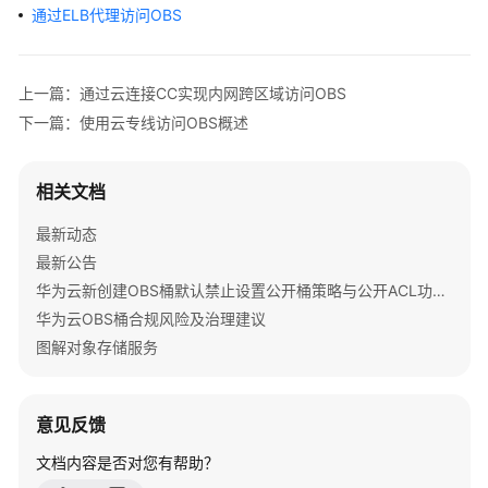
公
通过ELB代理访问OBS
告
产
上一篇：通过云连接CC实现内网跨区域访问OBS
品
下一篇：使用云专线访问OBS概述
介
绍
相关文档
计
费
最新动态
说
最新公告
明
华为云新创建OBS桶默认禁止设置公开桶策略与公开ACL功能通知
华为云OBS桶合规风险及治理建议
快
图解对象存储服务
速
入
门
意见反馈
用
文档内容是否对您有帮助？
户