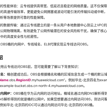
效的性能体验：云专线提供高带宽、低延迟且稳定的网络质量。这不仅保
时的高速传输效率，更能避免公网拥塞或波动可能引发的传输抖动或中断
分析等场景提供可靠的性能保障。
的数据传输：通过云专线建立的是一条从用户本地数据中心到云上VPC
公网物理隔离，有效避免了公网传输潜在的安全风险和干扰，确保了核心
程中的高度安全性与机密性。
OBS桶的内网IP、专线域名、ELB代理实现云专线访问OBS。
绍
使用云专线访问OBS前，您可能需要了解以下背景知识：
域名：
桶创建成功后，OBS会根据桶名和桶的区域信息生成一个桶的默认
tName
.obs.
RegionID
.myhuaweicloud.com”。例如华北-北京四名为exa
ample-bucket.obs.cn-north-4.myhuaweicloud.com。
的内网IP：
OBS桶在华为云内网的访问地址。桶域名通过内网DNS解析得到
NS解析得到的就是桶的公网IP。如果您想要通过内网访问OBS，则访问
例如华北-北京四的IDC可以通过内网访问华北-北京四的OBS桶。