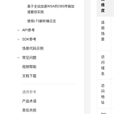
维
基于全站加速WSA的OBS传输加
度
速最佳实践
使用LTS解析桶日志
适
用
API参考
场
SDK参考
景
场景代码示例
访
常见问题
问
视频帮助
域
名
文档下载
访
问
通用参考
地
产品术语
址
责任共担