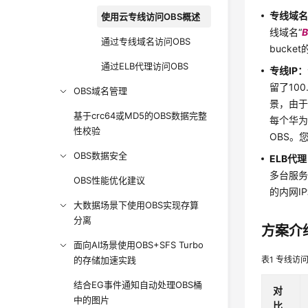
专线域
使用云专线访问OBS概述
线域名“
B
通过专线域名访问OBS
bucket
通过ELB代理访问OBS
专线IP：
留了10
OBS域名管理
景，由于
基于crc64或MD5的OBS数据完整
每个华为
性校验
OBS。
OBS数据安全
ELB代
多台服务
OBS性能优化建议
的内网I
大数据场景下使用OBS实现存算
分离
方案介
面向AI场景使用OBS+SFS Turbo
的存储加速实践
表1
专线访问
结合EG事件通知自动处理OBS桶
对
中的图片
比