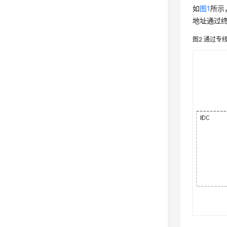
如
图1
所示
地址通过终
图2
通过专线