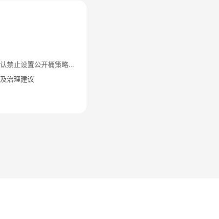
华为云新创建OBS桶默认禁止设置公开桶策略与公开ACL功能通知
险及治理建议
法律条文
隐私政策