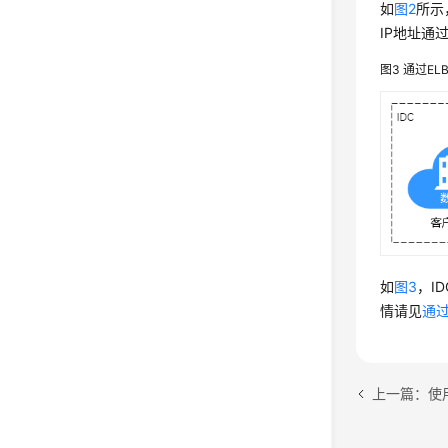
如
图2
所示
IP地址通
图3
通过EL
如
图3
，I
情请见
通过
上一篇：使