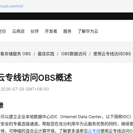
loud.com/intl/
定价
云商店
伙伴
开发者
服务
了解华为云
象存储服务 OBS
/
最佳实践
/
OBS数据访问
/
使用云专线访问OBS
云专线访问OBS概述
：
2026-07-29 GMT+08:00
景
以建立企业本地数据中心IDC（Internet Data Center，以下简称I
定安全的专属连接通道。帮助您在充分利用华为云服务优势的同时，继续使
一体，可伸缩的混合云计算环境，了解更多请参见
云专线
使用云专线访问O