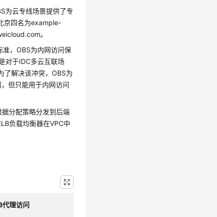
BS为云专线场景提供了专
-北京四名为example-
eicloud.com。
A标准，OBS为内网访问保
但是对于IDC多云互联场
为了解决该冲突，OBS为
得到，但只能用于内网访问
问流量根据分配策略分发到后端
LB负载均衡器在VPC中
LB代理访问