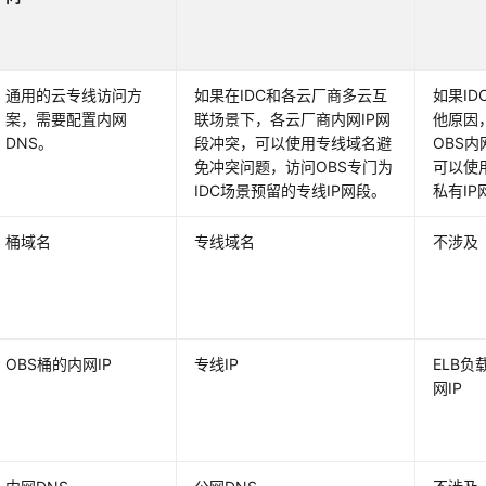
通用的云专线访问方
如果在IDC和各云厂商多云互
如果ID
案，需要配置内网
联场景下，各云厂商内网IP网
他原因
DNS。
段冲突，可以使用专线域名避
OBS内
免冲突问题，访问OBS专门为
可以使用
IDC场景预留的专线IP网段。
私有IP
桶域名
专线域名
不涉及
OBS桶的内网IP
专线IP
ELB负
网IP