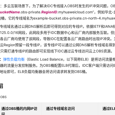
名
：多云互联场景下，为了解决IDC专线接入OBS时发生的IP冲突问题，O
ucketName
.obs-private.
RegionID
.myhuaweicloud.com”，例如华北
的桶，它的专线域名为example-bucket.obs-private.cn-north-4.myhuaw
专线域名通过公网DNS解析后即可得到对应的专线IP。依据IETF和IAN
0.125.0.0/16网段，此网段多用于IDC数据中心和云厂商内部服务互联。
各云厂商均使用了该网段，导致IDC在配置各云厂商路由时出现IP冲突。
云Region预留一段专线IP，该专线IP可以通过公网DNS解析专线域名
您只需打通专线IP的路由即可实现线下IDC通过云专线访问云上OBS资源。
理：
弹性负载均衡
（Elastic Load Balance，以下简称ELB）是将访
器的流量分发控制服务。为OBS桶配置ELB代理后，IDC客户端只需访问E
P地址即可，ELB负载均衡器会将访问请求转发到OBS桶。
绍
OBS
通过OBS桶的内网IP访
通过专线域名访问
通过E
问