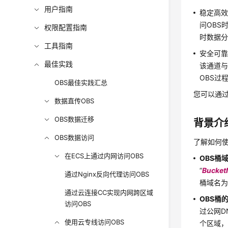
用户指南
稳定高
问OBS
权限配置指南
时数据
工具指南
安全可靠
最佳实践
该通道与
OBS过
OBS最佳实践汇总
您可以通过
数据直传OBS
OBS数据迁移
背景介
OBS数据访问
了解如何
在ECS上通过内网访问OBS
OBS桶
“
Bucke
通过Nginx反向代理访问OBS
桶域名为ex
通过云连接CC实现内网跨区域
OBS桶
访问OBS
过公网D
使用云专线访问OBS
个区域，