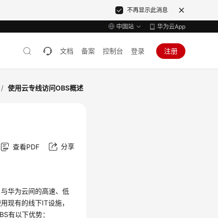
不再显示此消息
中国站
华为云App
文档
备案
控制台
登录
注册
/
使用云专线访问OBS概述
分享
查看PDF
DC）与华为云间的高速、低
用现有的线下IT设施，
BS有以下优势：