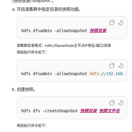
“/快照目录/.snapshot”。
通
开启源集群中指定目录的快照功能。
过
distcp
迁
hdfs dfsadmin -allowSnapshot 
快照目录
移
自
源集群目录格式：hdfs://NameNode主节点IP地址:端口/目录
建
例如执行命令如下：
集
群
HDFS
数
hdfs dfsadmin -allowSnapshot 
hdfs:
/
/192.168.1.1
据
至
创建快照。
MRS
集
群
hdfs dfs -createSnapshot 
快照目录
快照文件名
使
用
例如执行命令如下：
CDM