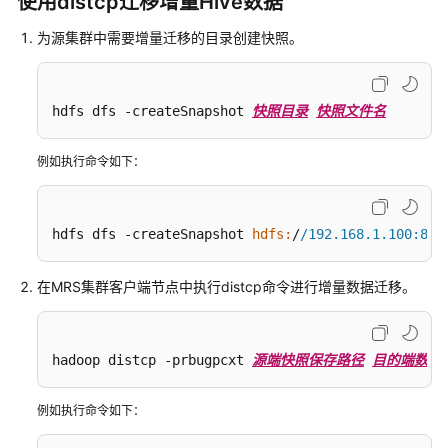
使用distcp迁移增量Hive数据
务
为源集群中需要增量迁移的目录创建快照。
迁
移
Doris
数
hdfs dfs -createSnapshot 
快照目录
快照文件名
据
至
例如执行命令如下：
MRS
集
群
hdfs dfs -createSnapshot 
hdfs:
/
/192.168.1.100:802
通
过
在MRS集群客户端节点中执行distcp命令进行增量数据迁移。
CCR
脚
本
hadoop distcp -prbugpcxt 
源端快照保存路径
目的端数据
迁
移
例如执行命令如下：
Doris
数