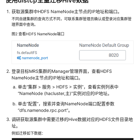
使用distcp全量迁移Hive数据
数
获取源集群中HDFS NameNode主节点的IP地址和端口。
据
迁
不同自建集群的查询方式不同，可联系集群管理员确认或登录对应集群管
理界面中查询。
移
到
图2
查看HDFS NameNode端口
MRS
前
网
络
准
登录目标MRS集群的Manager管理界面，查看HDFS
备
NameNode主节点的IP地址和端口。
单击“集群 > 服务 > HDFS > 实例”，查看实例列表中
使
“NameNode (hacluster,主)”实例对应的IP地址。
用
CDM
单击“配置”，搜索并查询NameNode端口配置参数
服
“dfs.namenode.rpc.port”。
务
调研获取源集群中需要迁移的Hive数据对应的HDFS文件目录地
迁
址。
移
例如迁移如下数据：
Hadoop