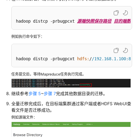
数
据
到
hadoop distcp -prbugpcxt 
源端快照保存路径
目的端数据
MRS
集
例如执行命令如下：
群
使
hadoop distcp -prbugpcxt 
hdfs:
/
/192.168.1.100:802
用
BulkLoad
工
任务提交后，等待Mapreduce任务执行完成。
具
向
HBase
继续参考
步骤 5
~
步骤 7
完成其他数据目录的迁移。
中
全量迁移完成后，在目标端集群通过客户端或者HDFS WebUI查
批
看文件是否迁移成功。
量
例如源端文件：
导
入
数