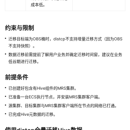
成本低。
据
迁
移
方
约束与限制
案
介
迁移目标端为OBS桶时，distcp不支持增量迁移方式（因为OBS
绍
不支持快照）。
数据迁移前需提前了解用户业务并确定迁移时间窗，建议在业务
数
低谷期进行迁移。
据
迁
移
前提条件
到
已创建好包含有Hive组件的MRS集群。
MRS
前
已准备一台ECS执行节点，并安装MRS集群客户端。
信
源集群、目标集群与MRS集群客户端所在节点的网络已打通。
息
已完成Hive元数据的迁移。
收
集