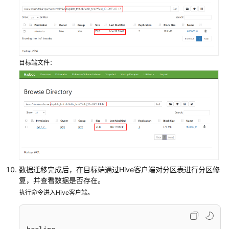
据
使
用
CDM
服
目标端文件：
务
迁
移
Hive
数
据
至
MRS
集
数据迁移完成后，在目标端通过Hive客户端对分区表进行分区修
群
复，并查看数据是否存在。
执行命令进入Hive客户端。
使
用
distcp