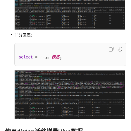
MRS
Hive
使
用
非分区表：
CDM
迁
移
select
表名
 * from 
;
Hudi
数
据
至
MRS
集
群
使
用
CDM
服