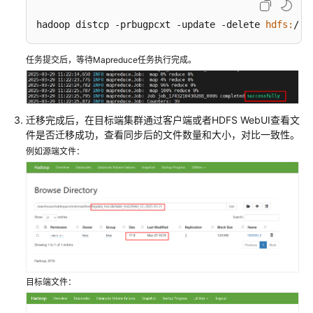
据
到
hadoop distcp -prbugpcxt -update -delete 
hdfs:
/
/1
MRS
集
任务提交后，等待Mapreduce任务执行完成。
群
使
用
迁移完成后，在目标端集群通过客户端或者HDFS WebUI查看文
DLI
件是否迁移成功，查看同步后的文件数量和大小，对比一致性。
Flink
例如源端文件：
作
业
实
时
同
步
MRS
Kafka
目标端文件：
数
据