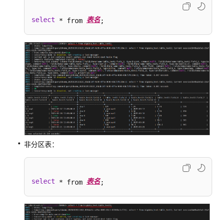
MRS
select
表名
 * from 
;
集
群
管
理
开
发
指
南
API
参
非分区表：
考
SDK
select
表名
 * from 
;
参
考