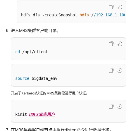
服
务
hdfs dfs -createSnapshot 
hdfs:
/
/192.168.1.100:8
迁
移
进入MRS集群客户端目录。
HBase
数
据
至
cd
 /opt/client
MRS
集
群
source
 bigdata_env
基
于
开启了Kerberos认证的MRS集群需进行用户认证。
Replication
能
力
kinit 
HDFS业务用户
迁
移
HBase
在MRS集群客户端节点中执行distcp命令进行数据迁移。