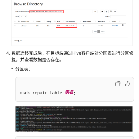
至
CloudTable
HBase
集
群
周
边
数据迁移完成后，在目标端通过Hive客户端对分区表进行分区修
云
复，并查看数据是否存在。
服
分区表：
务
对
接
表名
msck repair table 
;
生
态
组
件
对
接