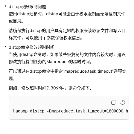
担
distcp权限限制问题
使用distcp迁移时，distcp可能会由于权限限制而无法复制文件
云
或目录。
服
请确保执行distcp的用户具有足够的权限来读取源文件和写入目
务
标文件，可以使用-p参数保留权限信息。
等
级
distcp命令修改超时时间
协
当使用distcp命令时，如果某些被复制的文件内容较大时，建议
议
修改执行复制任务的Mapreduce的超时时间。
（SLA）
可以通过在distcp命令中指定“mapreduce.task.timeout”选项实
现。
白
皮
例如，修改超时时间为30分钟，则命令如下：
书
资
源
hadoop distcp -Dmapreduce.task.timeout=1800000 hdf
支
持
区