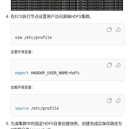
数
据
至
在ECS执行节点设置用户访问源端HDFS集群。
MRS
集
群
vim /etc/profile
使
设置环境变量：
用
CDM
服
export
 HADOOP_USER_NAME=hdfs
务
迁
移
加载环境变量：
MRS
HDFS
数
source
 /etc/profile
据
至
为源集群中的指定HDFS目录创建快照，创建完成后保存路径为
OBS