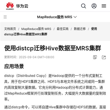
MapReduce服务 MRS
文档首页
/
MapReduce服务 MRS
/
最佳实践
/
数据迁移
/
使用
distcp迁移Hive数据至MRS集群
最
使用distcp迁移Hive数据至MRS集群
新
动
更新时间：
2025-09-04 GMT+08:00
态
应用场景
服
distcp（Distributed Copy）是Hadoop提供的一个分布式复制工
务
具，用于在HDFS集群之间、HDFS与本地文件系统之间或同一集群
公
内高效复制大量数据。它充分利用Hadoop的分布式计算能力，通
告
过MapReduce框架并行处理复制任务，大幅提升大数据量的复制效
率。
产
品
通过distcp命令，可以将自建Hive集群中存储在HDFS的数据，直接