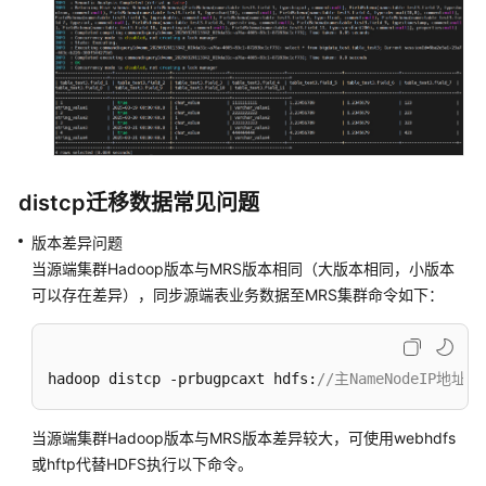
场
景
代
码
示
例
常
见
distcp迁移数据常见问题
问
版本差异问题
题
当源端集群Hadoop版本与MRS版本相同（大版本相同，小版本
故
可以存在差异），同步源端表业务数据至MRS集群命令如下：
障
排
除
hadoop distcp -prbugpcaxt hdfs:
//主NameNodeIP地
视
当源端集群Hadoop版本与MRS版本差异较大，可使用webhdfs
频
帮
或hftp代替HDFS执行以下命令。