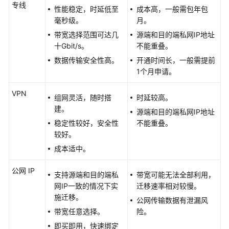
专线
性能稳定，时延低至
成本高，一般需包年包
毫秒级。
月。
MRS
最
带宽选择范围可达几
源端和目的端私网IP地址
佳
十Gbit/s。
不能重叠。
实
数据传输安全性高。
开通时间长，一般需提前
践
1个月申请。
汇
总
VPN
组网灵活，随时搭
时延较高。
建。
源端和目的端私网IP地址
数
稳定性较好，安全性
不能重叠。
据
较好。
分
析
成本适中。
数
公网 IP
支持源端和目的端私
带宽可能无法全部利用，
据
网IP一致的情况下实
迁移速率相对较慢。
迁
施迁移。
公网传输数据有泄漏风
移
带宽任意选择。
险。
即买即用，快速绑定
数