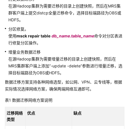
操
在源Hadoop集群为需要迁移的目录上创建快照，然后在MRS集
作
指
群客户端上提交distcp全量迁移命令，选择目标端路径为OBS或
南
HDFS。
（LTS
分区修复。
版）
使用
msck repair table
db_name.table_name
命令对分区表进
行修复分区操作。
组
件
增量业务数据迁移
操
在源Hadoop集群为需要增量迁移的目录上创建快照，然后在
作
MRS集群客户端上添加“-update -delete”参数进行增量迁移，选
指
择目标端路径为OBS或HDFS。
南
数据迁移方案支持各种网络选型，如公网、VPN、云专线等，根据
（普
实际情况选择网络方案，确保两端网络互通即可。
通
版）
表1
数据迁移网络方案说明
最
迁移网络
优点
缺点
佳
类型
实
践