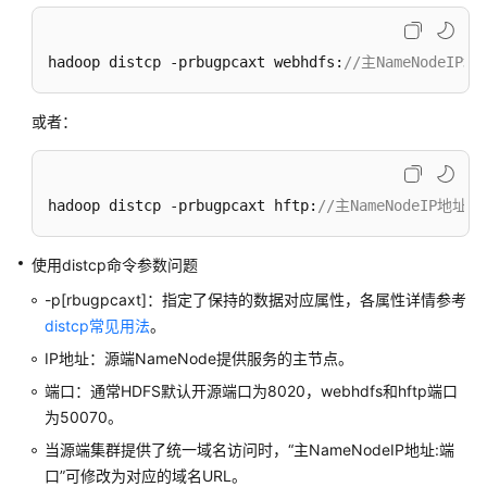
助
文
hadoop distcp -prbugpcaxt webhdfs:
//主NameNodeI
档
下
或者：
载
通
hadoop distcp -prbugpcaxt hftp:
//主NameNodeIP地
用
参
考
使用distcp命令参数问题
-p[rbugpcaxt]：指定了保持的数据对应属性，各属性详情参考
产
distcp常见用法
。
品
IP地址：源端NameNode提供服务的主节点。
术
语
端口：通常HDFS默认开源端口为8020，webhdfs和hftp端口
为50070。
责
当源端集群提供了统一域名访问时，“主NameNodeIP地址:端
任
口”可修改为对应的域名URL。
共