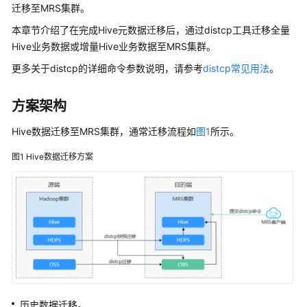
介
迁移至MRS集群。
绍
本章节介绍了在完成Hive元数据迁移后，通过distcp工具迁移全量
Hive业务数据或增量Hive业务数据至MRS集群。
计
费
更多关于distcp的详细命令参数说明，请参考
distcp常见用法
。
说
明
方案架构
快
Hive数据迁移至MRS集群，通常迁移流程如
图1
所示。
速
入
图1
Hive数据迁移方案
门
用
户
指
南
组
件
历史数据迁移。