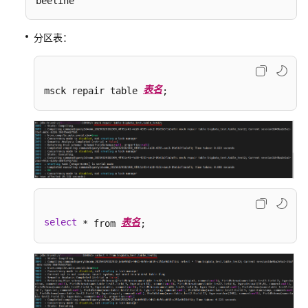
beeline
迁
移
Hive
分区表：
数
据
至
表名
msck repair table 
;
MRS
集
群
使
用
CDM
服
务
select
表名
 * from 
;
迁
移
MySQL
数
据
至