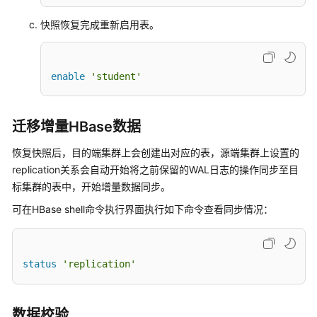
态
组
快照恢复完成重新启用表。
件
对
接
enable
'student'
MRS
集
迁移增量HBase数据
群
管
恢复快照后，目的端集群上会创建出对应的表，源端集群上设置的
理
replication关系会自动开始将之前保留的WAL日志的操作同步至目
标集群的表中，开始增量数据同步。
开
可在HBase shell命令执行界面执行如下命令查看同步情况：
发
指
南
status
'replication'
API
参
考
数据校验