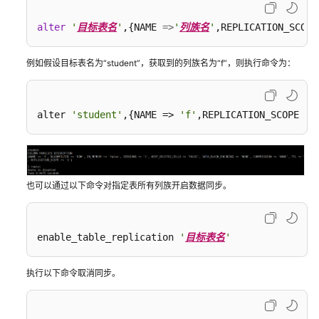
Replication
能
alter
'
目标表名
'
,{NAME 
=
>
'
列族名
'
,REPLICATION_SCOPE
力
迁
例如假设目标表名为“student”，获取到的列族名为“f”，则执行命令为：
移
HBase
数
据
alter 
'student'
,{
NAME
 =>
'f'
,
REPLICATION_SCOPE
 =>
到
MRS
集
群
也可以通过以下命令对指定表所有列族开启数据同步。
使
用
enable_table_replication 
'
目标表名
'
BulkLoad
工
具
执行以下命令取消同步。
向
HBase
中