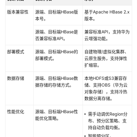
版）
版本兼容性
源端、目标端HBase版
基于Apache HBase 2.x
最
本号。
版本。
佳
实
源端、目标端HBase是
兼容标准API，支持华为
践
否兼容标准API。
云增强功能。
MRS
部署模式
源端、目标端HBase的
自建物理/虚拟化集群、
最
部署模式。
云原生服务，支持弹性
佳
扩缩容。
实
践
数据存储
源端、目标端HBase数
本地HDFS或S3兼容存
汇
据存储的存储方式。
储、支持OBS（华为云
总
对象存储），支持冷热
数据分离存储。
数
据
性能优化
源端、目标端HBase性
需手动调优Region分
分
能优化策略。
布、预分区策略、支
析
持自动负载均衡。
智能预分区。