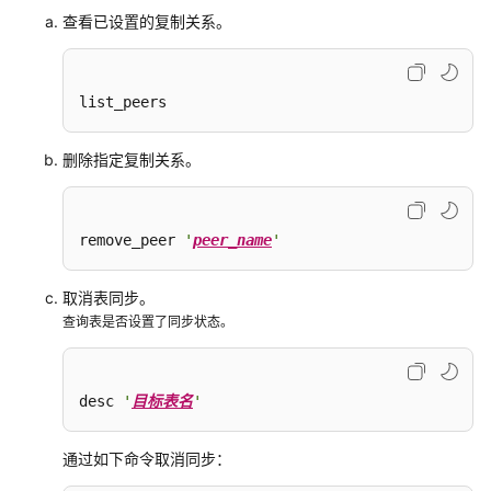
除
查看已设置的复制关系。
视
频
list_peers
帮
助
删除指定复制关系。
文
档
下
remove_peer 
'
peer_name
'
载
取消表同步。
查询表是否设置了同步状态。
通
用
参
考
desc 
'
目标表名
'
产
通过如下命令取消同步：
品