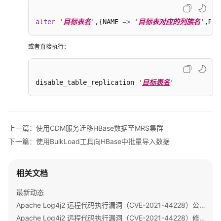
术
语
alter
'
目标表名
'
,{NAME 
=
>
'
目标表对应的列族名
'
,REP
责
任
或者直接执行：
共
担
disable_table_replication 
'
目标表名
'
云
服
务
等
上一篇：使用CDM服务迁移HBase数据至MRS集群
级
下一篇：使用BulkLoad工具向HBase中批量导入数据
协
议
（SLA）
相关文档
白
最新动态
皮
Apache Log4j2 远程代码执行漏洞（CVE-2021-44228）公告
书
Apache Log4j2 远程代码执行漏洞（CVE-2021-44228）修复指导