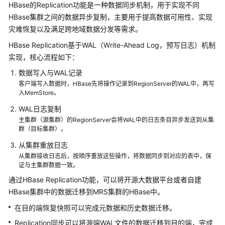
公
HBase的Replication功能是一种数据同步机制，用于实现不同
告
HBase集群之间的数据异步复制，主要用于提高数据可用性、实现
灾难恢复以及满足跨地域数据分发等需求。
产
HBase Replication基于WAL（Write-Ahead Log，预写日志）机制
品
实现，核心流程如下：
介
绍
数据写入与WAL记录
客户端写入数据时，HBase先将操作记录到RegionServer的WAL中，再写
入MemStore。
计
费
WAL日志复制
说
主集群（源集群）的RegionServer会将WAL中的日志条目异步发送到从集
明
群（目标集群）。
从集群重放日志
快
从集群接收日志后，按顺序重放这些操作，将数据同步到对应的表中，保
速
证与主集群数据一致。
入
通过HBase Replication功能，可以将开源大数据平台或者自建
门
HBase集群中的数据迁移到MRS集群的HBase中。
用
在目的端恢复快照可以完成元数据和历史数据迁移。
户
Replication同步可以将源端WAL文件的数据迁移到目的端，完成