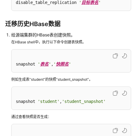
disable_table_replication 
'
目标表名
'
批
量
导
迁移历史HBase数据
入
数
给源端集群的HBase表创建快照。
据
在HBase shell中，执行以下命令创建表快照。
使
用
snapshot 
'
表名
'
,
'
快照名
'
CDM
服
例如生成表“student”的快照“student_snapshot”。
务
迁
移
Hive
snapshot 
'student'
,
'student_snapshot'
数
据
通过查看快照是否生成：
至
MRS
集