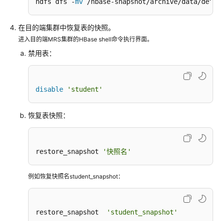
hdfs dfs -
mv
 /hbase-snapshot/archive/data/defau
步
MRS
在目的端集群中恢复表的快照。
Kafka
进入目的端MRS集群的HBase shell命令执行界面。
数
据
禁用表：
至
CloudTable
HBase
disable
'student'
集
群
恢复表快照：
周
边
云
restore_snapshot 
'快照名'
服
务
例如恢复快照名student_snapshot：
对
接
restore_snapshot  
'student_snapshot'
生