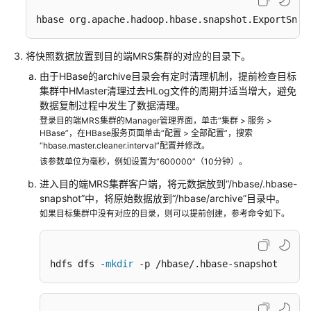
群
hbase org.apache.hadoop.hbase.snapshot.ExportSnap
使
用
将快照数据放置到目的端MRS集群的对应的目录下。
CDM
由于HBase的archive目录会有定时清理机制，提前检查目标
服
集群中HMaster清理过去HLog文件的周期并适当增大，避免
务
数据复制过程中发生了数据清理。
迁
登录目的端MRS集群的Manager管理界面，单击“集群 > 服务 >
移
HBase”，在HBase服务页面单击“配置 > 全部配置”，搜索
Doris
“hbase.master.cleaner.interval”配置并修改。
数
该参数单位为毫秒，例如设置为“600000”（10分钟）。
据
进入目的端MRS集群客户端，将元数据放到“/hbase/.hbase-
至
snapshot”中，将原始数据放到“/hbase/archive”目录中。
MRS
如果目标集群中没有对应的目录，则可以提前创建，参考命令如下。
集
群
hdfs dfs -
mkdir
 -p /hbase/.hbase-snapshot
通
过
CCR
脚