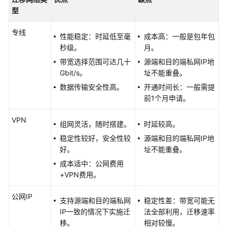
前
型
信
息
专线
收
性能稳定：时延低至毫
成本高：一般是包年包
集
秒级。
月。
带宽选择范围可达几十
源端和目的端私网IP地
数
Gbit/s。
址不能重叠。
据
数据传输安全性高。
开通时间长：一般需提
迁
前1个月申请。
移
到
VPN
组网灵活，随时搭建。
时延较高。
MRS
前
稳定性较好，安全性较
源端和目的端私网IP地
网
好。
址不能重叠。
络
成本适中：公网费用
准
+VPN费用。
备
公网IP
支持源端和目的端私网
稳定性差：带宽可能无
使
IP一致的情况下实施迁
法全部利用，迁移速率
用
移。
相对较慢。
CDM