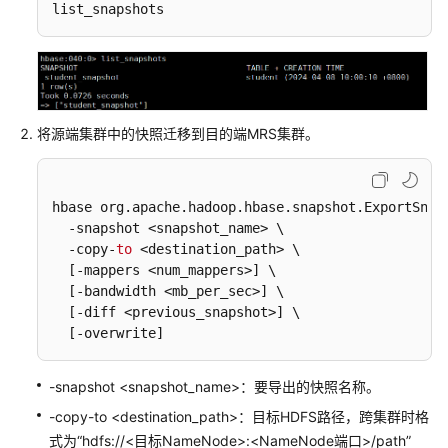
list_snapshots
群
使
用
distcp
迁
将源端集群中的快照迁移到目的端MRS集群。
移
Hive
数
hbase org
.apache
.hadoop
.hbase
.snapshot
.ExportSnap
据
  -snapshot <snapshot_name> \

至
  -copy-
to
 <destination_path> \

MRS
[-mappers <num_mappers>]
 \ 

集
[-bandwidth <mb_per_sec>]
 \

群
[-diff <previous_snapshot>]
 \

[-overwrite]
使
用
-snapshot <snapshot_name>：要导出的快照名称。
CDM
服
-copy-to <destination_path>：目标HDFS路径，跨集群时格
务
式为“hdfs://<目标NameNode>:<NameNode端口>/path”