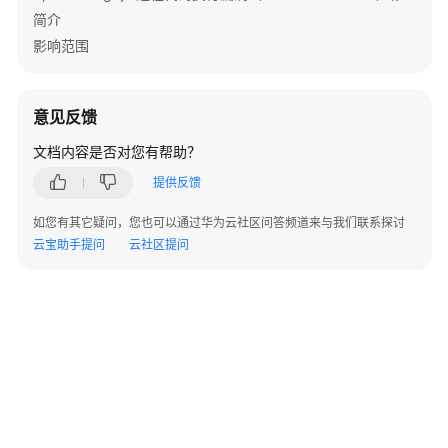
资
简介
源
影响范围
支
持
区
意见反馈
域
文档内容是否对您有帮助？
系
提供反馈
统
如您有其它疑问，您也可以通过华为云社区问答频道来与我们联系探讨
权
云宝助手提问
云社区提问
限