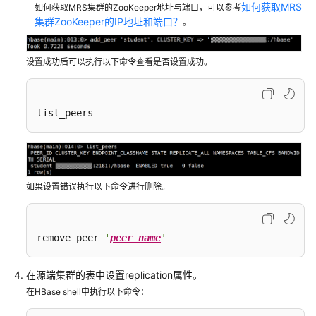
集
如何获取MRS
如何获取MRS集群的ZooKeeper地址与端口，可以参考
群
集群ZooKeeper的IP地址和端口？
。
使
设置成功后可以执行以下命令查看是否设置成功。
用
CDM
服
list_peers
务
迁
移
HBase
数
如果设置错误执行以下命令进行删除。
据
至
MRS
remove_peer 
'
peer_name
'
集
群
在源端集群的表中设置replication属性。
基
在HBase shell中执行以下命令：
于