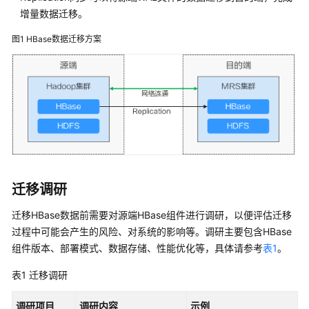
指
增量数据迁移。
南
图1
HBase数据迁移方案
组
件
操
作
指
南
（LTS
版）
迁移调研
组
件
迁移HBase数据前需要对源端HBase组件进行调研，以便评估迁移
操
过程中可能会产生的风险、对系统的影响等。调研主要包含HBase
作
组件版本、部署模式、数据存储、性能优化等，具体请参考
表1
。
指
南
表1
迁移调研
（普
通
调研项目
调研
内容
示例