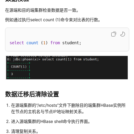
SDK
在源端和目的端集群检查数据是否一致。
参
例如通过执行select count (1)命令来对比表的行数。
考
场
select
count
 (
1
) 
from
 student
;
景
代
码
示
例
常
见
数据迁移后清除设置
问
题
在源端集群的“/etc/hosts”文件下删除目的端集群HBase实例所
在节点的主机名与节点IP地址映射关系。
故
进入源端集群的HBase shell命令执行界面。
障
排
清理复制关系。