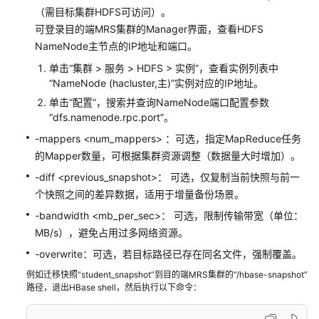
迁
（需目标集群HDFS可访问）。
移
可登录目的端MRS集群的Manager界面，查看HDFS
MySQL
NameNode主节点的IP地址和端口。
数
单击“集群 > 服务 > HDFS > 实例”，查看实例列表中
据
“NameNode (hacluster,主)”实例对应的IP地址。
至
MRS
单击“配置”，搜索并查询NameNode端口配置参数
Hive
“dfs.namenode.rpc.port”。
-mappers <num_mappers> ：可选，指定MapReduce任务
使
的Mapper数量，可根据集群资源调整（数据量大时增加）。
用
-diff <previous_snapshot>： 可选，仅复制当前快照与前一
CDM
个快照之间的差异数据，适用于增量备份场景。
迁
移
-bandwidth <mb_per_sec>： 可选，限制传输带宽（单位：
Hudi
MB/s），避免占用过多网络资源。
数
-overwrite：可选，若目标路径已存在同名文件，强制覆盖。
据
至
例如迁移快照“student_snapshot”到目的端MRS集群的“/hbase-snapshot”
路径，退出HBase shell，然后执行以下命令：
MRS
集