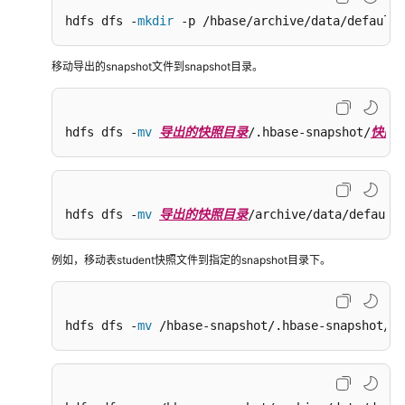
本
hdfs dfs -
mkdir
 -p /hbase/archive/data/default/
迁
移
移动导出的snapshot文件到snapshot目录。
Doris
数
据
hdfs dfs -
mv
导出的快照目录
/.hbase-snapshot/
快照
到
MRS
集
群
hdfs dfs -
mv
导出的快照目录
/archive/data/default
使
用
例如，移动表student快照文件到指定的snapshot目录下。
DLI
Flink
作
hdfs dfs -
mv
 /hbase-snapshot/.hbase-snapshot/st
业
实
时
同