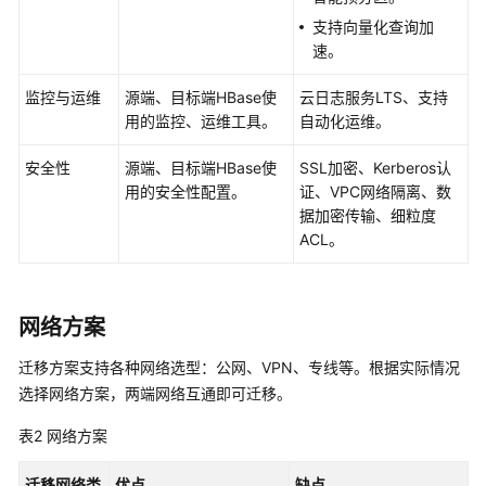
数
支持向量化查询加
据
速。
迁
移
监控与运维
源端、目标端HBase使
云日志服务LTS、支持
用的监控、运维工具。
自动化运维。
数
据
安全性
源端、目标端HBase使
SSL加密、Kerberos认
迁
用的安全性配置。
证、VPC网络隔离、数
移
据加密传输、细粒度
方
ACL。
案
介
绍
网络方案
数
迁移方案支持各种网络选型：公网、VPN、专线等。根据实际情况
据
迁
选择网络方案，两端网络互通即可迁移。
移
表2
网络方案
到
MRS
迁移网络类
优点
缺点