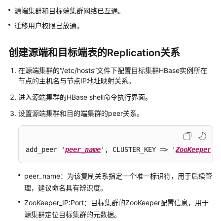
HDFS
源端集群和目标端集群网络已互通。
数
迁移用户权限已放通。
据
至
OBS
创建源端和目标端表的Replication关系
在源端集群的“/etc/hosts”文件下配置目标集群HBase实例所在
通
节点的主机名与节点IP地址映射关系。
过
distcp
进入源端集群的HBase shell命令执行界面。
迁
设置源端集群和目的端集群的peer关系。
移
自
建
集
add_peer 
'
peer_name
'
, CLUSTER_KEY => 
'
ZooKeeper_I
群
HDFS
peer_name：为该复制关系指定一个唯一标识符，用于后续管
数
理，建议命名具有辨识度。
据
ZooKeeper_IP:Port：目标集群的ZooKeeper配置信息，用于
至
MRS
源集群定位目标集群的元数据。