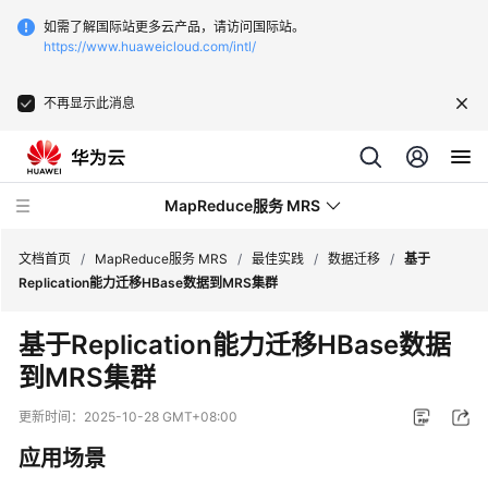
如需了解国际站更多云产品，请访问国际站。
https://www.huaweicloud.com/intl/
不再显示此消息
MapReduce服务 MRS
文档首页
/
MapReduce服务 MRS
/
最佳实践
/
数据迁移
/
基于
Replication能力迁移HBase数据到MRS集群
最
基于Replication能力迁移HBase数据
新
到MRS集群
动
态
更新时间：
2025-10-28 GMT+08:00
服
应用场景
务